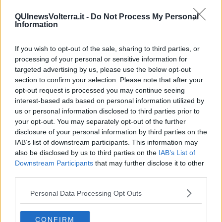
Le previsioni meteo, nel frattempo, indicano che anche domani,
a
QUInewsVolterra.it -
Do Not Process My Personal
quote piuttosto basse (tra i 400 e i 500 metri) potrebbero
Information
ripetersi fenomeni di questo tipo
.
If you wish to opt-out of the sale, sharing to third parties, or
Nel video, della Tenuta Codirosso, un agriturismo di Castelnuovo,
processing of your personal or sensitive information for
una testimonianza evidente di quel che sta accadendo in questi
targeted advertising by us, please use the below opt-out
minuti.
section to confirm your selection. Please note that after your
opt-out request is processed you may continue seeing
interest-based ads based on personal information utilized by
us or personal information disclosed to third parties prior to
your opt-out. You may separately opt-out of the further
disclosure of your personal information by third parties on the
IAB’s list of downstream participants. This information may
also be disclosed by us to third parties on the
IAB’s List of
Downstream Participants
that may further disclose it to other
third parties.
Personal Data Processing Opt Outs
CONFIRM