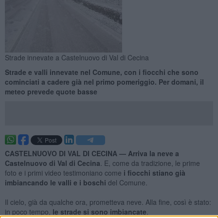
Strade innevate a Castelnuovo di Val di Cecina
Strade e valli innevate nel Comune, con i fiocchi che sono
cominciati a cadere già nel primo pomeriggio. Per domani, il
meteo prevede quote basse
CASTELNUOVO DI VAL DI CECINA —
Arriva la neve a
Castelnuovo di Val di Cecina
. E, come da tradizione, le prime
foto e i primi video testimoniano come
i fiocchi stiano già
imbiancando le valli e i boschi
del Comune.
Il cielo, già da qualche ora, prometteva neve. Alla fine, così è stato:
in poco tempo,
le strade si sono imbiancate
.