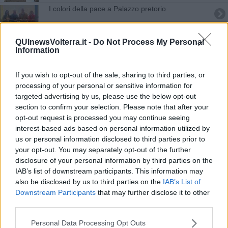
I colori della pace a Palazzo pretorio
La mostra di Tonelli diventa un libro
QUInewsVolterra.it -
Do Not Process My Personal
Information
I volti in attesa si colorano di speranza
If you wish to opt-out of the sale, sharing to third parties, or
"Persio Flacco", parte la nuova stagione teatrale
processing of your personal or sensitive information for
targeted advertising by us, please use the below opt-out
La Nuova Tinaia espone a Palazzo dei priori
section to confirm your selection. Please note that after your
opt-out request is processed you may continue seeing
Nei sotterranei della Pinacoteca 5 nuove opere
interest-based ads based on personal information utilized by
us or personal information disclosed to third parties prior to
Il tango di Barbara e Francesco allo Spazio Nu
your opt-out. You may separately opt-out of the further
disclosure of your personal information by third parties on the
Il fantasy torna nuovamente in Valdicecina
IAB’s list of downstream participants. This information may
also be disclosed by us to third parties on the
IAB’s List of
Riscoperta la Badia, presto un museo per i reperti
Downstream Participants
that may further disclose it to other
third parties.
Riapre il Museo Guarnacci scrigno d'arte etrusca
Personal Data Processing Opt Outs