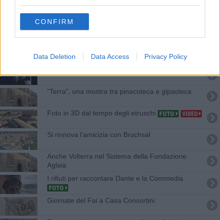
Savelli, due dipinti in dono alla città
CONFIRM
Volterra all'Elba nel segno degli etruschi
L'arte dell'alabastro, i segreti in un libro
Data Deletion
Data Access
Privacy Policy
Le foto dei detenuti in mostra a Larderello
"Terra", una mostra tra pinacoteca e gipsoteca
Foto in 3D dal tempo degli etruschi
Si rinnova l'amicizia con Bruchsal
Anche Volterra nel Sistema della Fondazione
Aglaia
I rifiuti per raccontare Dante e la Commedia
Giornate del Fai a Casa Consortini