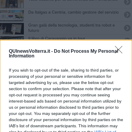
Da Italgas a Centria, cambio gestore del servizio
Gran galà della tecnologia, studenti tra robot e
futuro
Il libro di Caravaggio va in tour
QUInewsVolterra.it -
Do Not Process My Personal
Comuni montani, approvata mozione in Consiglio
Information
regionale
Volterra con altri 70 Comuni a Montecitorio
If you wish to opt-out of the sale, sharing to third parties, or
processing of your personal or sensitive information for
Auriemma confermato al vertice dell'Unione
targeted advertising by us, please use the below opt-out
Montana
section to confirm your selection. Please note that after your
Il Pomarancio tra conferenze e libri d'arte
opt-out request is processed you may continue seeing
interest-based ads based on personal information utilized by
Area camper, accessi automatizzati e affidamento
us or personal information disclosed to third parties prior to
decennale
your opt-out. You may separately opt-out of the further
I robot al Teatro dei Coraggiosi
disclosure of your personal information by third parties on the
IAB’s list of downstream participants. This information may
Miele un po' più amaro, tra caro carburante e