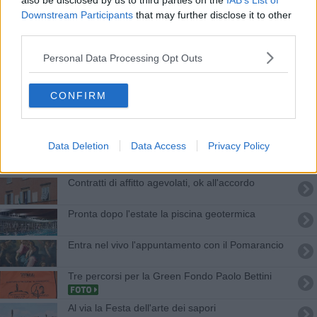
also be disclosed by us to third parties on the
IAB’s List of
concorrenza sleale
Downstream Participants
that may further disclose it to other
Tripletta di premi per la chianina di Pomarance
third parties.
Personal Data Processing Opt Outs
Beccato sull'auto rubata e senza patente
Maria e Assunta ritirano il premio del Forchettiere
CONFIRM
Torna la Festa alla Croce del Masso
Data Deletion
Data Access
Privacy Policy
Una nuova vita per il Bar Sport
Contratti di affitto agevolati, ok all'accordo
Pronta dopo l'estate la piscina geotermica
Entra nel vivo l'appuntamento con il Pomarancio
Tre percorsi per la Green Fondo Paolo Bettini
Al via la Festa dell'arte dei sapori