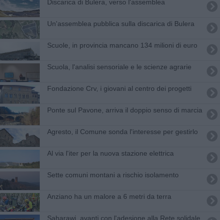
Discarica di Bulera, verso l'assemblea
Un'assemblea pubblica sulla discarica di Bulera
Scuole, in provincia mancano 134 milioni di euro
Scuola, l'analisi sensoriale e le scienze agrarie
Fondazione Crv, i giovani al centro dei progetti
Ponte sul Pavone, arriva il doppio senso di marcia
Agresto, il Comune sonda l'interesse per gestirlo
Al via l'iter per la nuova stazione elettrica
Sette comuni montani a rischio isolamento
Anziano ha un malore a 6 metri da terra
Saharawi, avanti con l'adesione alla Rete solidale