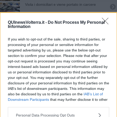
Viola i domiciliari e viene portato in carcere
Controlli shock sulle strade: otto patenti ritirate
QUInewsVolterra.it -
Do Not Process My Personal
Information
Malore per un turista in pieno centro
Trattore prende fuoco, uomo ustionato
If you wish to opt-out of the sale, sharing to third parties, or
processing of your personal or sensitive information for
targeted advertising by us, please use the below opt-out
Blitz all'alba per sgominare la banda delle rapine
section to confirm your selection. Please note that after your
opt-out request is processed you may continue seeing
Due arresti e dodici denunce a Pisa e provincia
interest-based ads based on personal information utilized by
us or personal information disclosed to third parties prior to
Giani sbotta, "Sui Comuni montani taglio
your opt-out. You may separately opt-out of the further
inaccettabile"
disclosure of your personal information by third parties on the
Furti e droga, nove deferimenti nel Pisano
IAB’s list of downstream participants. This information may
also be disclosed by us to third parties on the
IAB’s List of
Viaggiava con una moto rubata e droga, arrestata
Downstream Participants
that may further disclose it to other
third parties.
Schianto sulla statale, si ribalta cisterna di soda
caustica
Personal Data Processing Opt Outs