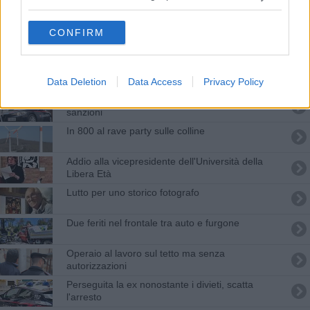
Beccato sull'auto rubata e senza patente
CONFIRM
Rubano carte a un parroco e prelevano oltre
3000 euro
Boato nella notte, salta un bancomat
Data Deletion
Data Access
Privacy Policy
Ispettorato del lavoro, raffica di controlli e
sanzioni
In 800 al rave party sulle colline
Addio alla vicepresidente dell'Università della
Libera Età
Lutto per uno storico fotografo
Due feriti nel frontale tra auto e furgone
Operaio al lavoro sul tetto ma senza
autorizzazioni
Perseguita la ex nonostante i divieti, scatta
l'arresto