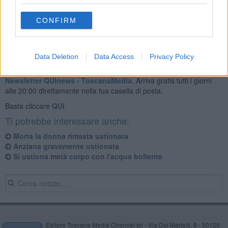
Il fatto è avvenuto questa mattina poco dopo le nove.
CONFIRM
Data Deletion
Data Access
Privacy Policy
Se vuoi leggere le notizie principali della Toscana iscriviti alla
Newsletter QUInews - ToscanaMedia.
Arriva gratis tutti i giorni
alle 20:00 direttamente nella tua casella di posta.
Basta cliccare
QUI
Ti potrebbe interessare anche:
Morta la donna rimasta ustionata
Anziana gravemente ustionata
Si ustiona metà corpo con l'acqua bollente
Editore Toscana Media Channel srl - Via Dei Martelli, 8 - 50129