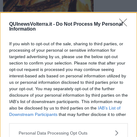
QUInewsVolterra.it -
Do Not Process My Personal
Information
E' successo a Montecerboli. La persona rimasta ferita, di 80
If you wish to opt-out of the sale, sharing to third parties, or
anni, ha ustioni a mani e braccia ed è stato trasportato a
processing of your personal or sensitive information for
Cisanello
targeted advertising by us, please use the below opt-out
section to confirm your selection. Please note that after your
opt-out request is processed you may continue seeing
interest-based ads based on personal information utilized by
us or personal information disclosed to third parties prior to
your opt-out. You may separately opt-out of the further
POMARANCE —
E' rimasto ustionato a mani e braccia mentre
disclosure of your personal information by third parties on the
accendeva il fuoco nella sua casa di Montecerboli.
IAB’s list of downstream participants. This information may
L'uomo, 80 anni, è stato soccorso dal 118 e trasportato d'urgenza
also be disclosed by us to third parties on the
IAB’s List of
al centro grandi ustionati di Cisanello a Pisa.
Downstream Participants
that may further disclose it to other
third parties.
Personal Data Processing Opt Outs