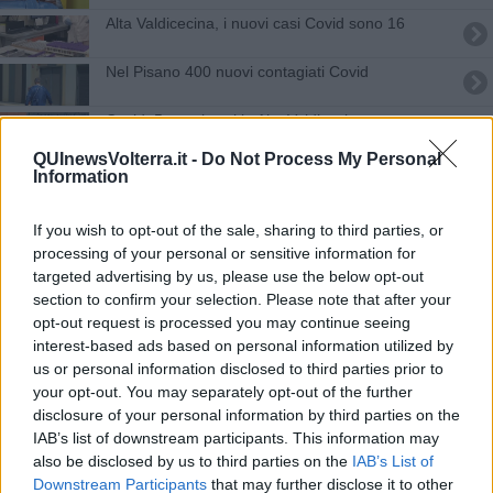
Alta Valdicecina, i nuovi casi Covid sono 16
Nel Pisano 400 nuovi contagiati Covid
Covid, 5 nuovi casi in Alta Valdicecina
QUInewsVolterra.it -
Do Not Process My Personal
Covid, contagi a due cifre nel Pisano
Information
Covid, casi ancora sopra i 20 in Alta Valdicecina
If you wish to opt-out of the sale, sharing to third parties, or
processing of your personal or sensitive information for
Covid, in Provincia ancora oltre 200 nuovi casi
targeted advertising by us, please use the below opt-out
section to confirm your selection. Please note that after your
Covid, un decesso e 283 nuovi casi nel Pisano
opt-out request is processed you may continue seeing
interest-based ads based on personal information utilized by
Covid, altri 13 nuovi casi in Alta Valdicecina
us or personal information disclosed to third parties prior to
your opt-out. You may separately opt-out of the further
Covid, in Alta Valdicecina ci sono 23 nuovi casi
disclosure of your personal information by third parties on the
IAB’s list of downstream participants. This information may
Oltre 400 nuovi casi di Covid in provincia di Pisa
also be disclosed by us to third parties on the
IAB’s List of
Downstream Participants
that may further disclose it to other