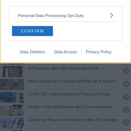
third parties.
Covid, 12 nuovi casi in Alta Valdicecina
Personal Data Processing Opt Outs
Nel Pisano più di 250 nuovi casi e un decesso
Covid, i nuovi contagi in Alta Valdicecina sono 22
CONFIRM
Ancora più di 20 casi Covid in Alta Valdicecina
Data Deletion
Data Access
Privacy Policy
Covid, in Alta Valdicecina altri 28 nuovi casi
In Provincia oltre 450 nuovi casi Covid
Nuovi positivi in 6 comuni dell'Alta Val di Cecina
Covid, 197 nuovi contagi tra Pisa e provincia
Covid, in Alta Valdicecina altri 16 nuovi positivi
Covid, nel Pisano un decesso e altri 253 contagi