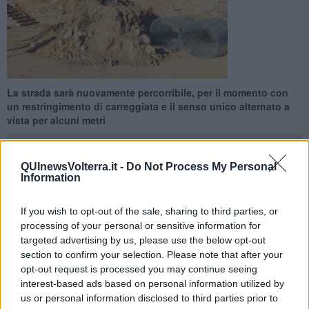
La strada sarà nuovamente percorribile, per il momento con
un restringimento di carreggiata e il senso unico alternato a
vista per alcuni metri
QUInewsVolterra.it -
Do Not Process My Personal
Information
VOLTERRA —
Da domani, venerdì 12 Luglio,
viale Lorenzini
If you wish to opt-out of the sale, sharing to third parties, or
riapre al traffico
. Lo ha annunciato il sindaco
Giacomo Santi
, che
processing of your personal or sensitive information for
ha specificato come dopo la conclusione dei lavori a seguito del
targeted advertising by us, please use the below opt-out
crollo delle mura alla porta San Felice
la strada tornerà
section to confirm your selection. Please note that after your
finalmente percorribile.
opt-out request is processed you may continue seeing
"I lavori, eseguiti secondo le previsioni, sono stati completati con
interest-based ads based on personal information utilized by
successo, garantendo così la sicurezza - ha spiegato - la riapertura
us or personal information disclosed to third parties prior to