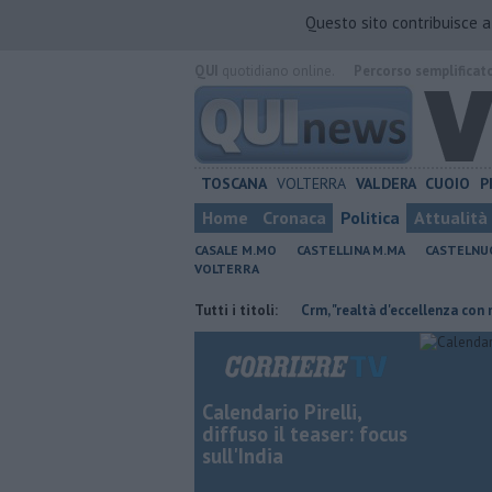
Questo sito contribuisce 
QUI
quotidiano online.
Percorso semplificat
TOSCANA
VOLTERRA
VALDERA
CUOIO
P
Home
Cronaca
Politica
Attualità
CASALE M.MO
CASTELLINA M.MA
CASTELNU
VOLTERRA
 Retiambiente non c'è più tempo"
Tutti i titoli:
Crm, "realtà d'eccellenza con molti ser
Calendario Pirelli,
diffuso il teaser: focus
sull'India