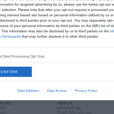
formation for targeted advertising by us, please use the below opt-out s
r selection. Please note that after your opt-out request is processed y
eing interest-based ads based on personal information utilized by us or
oscana iscriviti alla
Newsletter QUInews - ToscanaMedia.
disclosed to third parties prior to your opt-out. You may separately opt-
amente nella tua casella di posta.
losure of your personal information by third parties on the IAB’s list of
. This information may also be disclosed by us to third parties on the
IA
Participants
that may further disclose it to other third parties.
Valdicecina
à
l Data Processing Opt Outs
gionale
CONFIRM
Data Deletion
Data Access
Privacy Policy
EGORIE
RUBRICHE
naca
Le notizie di oggi
tica
Più Letti della settimana