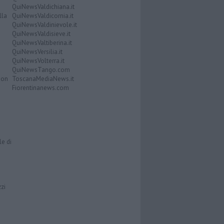
QuiNewsValdichiana.it
lla
QuiNewsValdicornia.it
QuiNewsValdinievole.it
QuiNewsValdisieve.it
QuiNewsValtiberina.it
QuiNewsVersilia.it
QuiNewsVolterra.it
QuiNewsTango.com
Don
ToscanaMediaNews.it
Fiorentinanews.com
le di
zzi