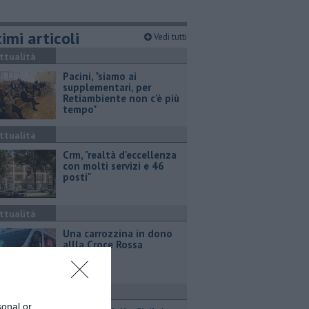
imi articoli
Vedi tutti
ttualità
Pacini, "siamo ai
supplementari, per
Retiambiente non c'è più
tempo"
ttualità
Crm, "realtà d'eccellenza
con molti servizi e 46
posti"
ttualità
Una carrozzina in dono
allla Croce Rossa
ttualità
sonal or