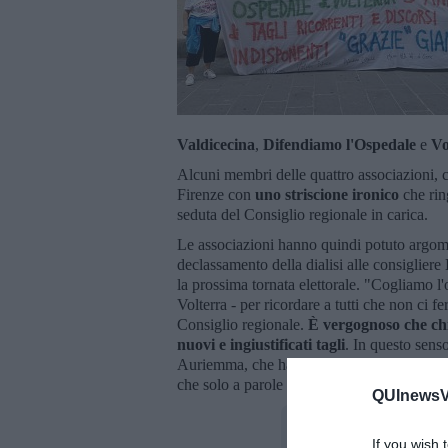
Valdicecina
,
Difendiamo l'Ospedale
e
Vo
Alcuni membri delle quattro associazioni, 
Firenze con
uno striscione ironico
che rin
seduta del Consiglio regionale in carica.
Le associazioni hanno quindi potuto argoment
declassamento della dialisi alle consigliere
la prossima tornata elettorale. "Cogliamo l
Volterra - per ricordare a tutti che non ci 
Consiglio regionale.
È vergognoso che chi
nuovi e ingiustificati tagli
. In questo sens
Auriemma, che ha rotto il velo di ipocrisia
che solo a parole aveva aperto un confront
QUInewsVo
If you wish 