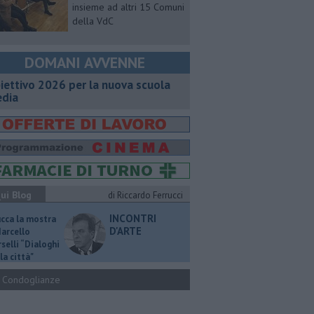
insieme ad altri 15 Comuni
della VdC
DOMANI AVVENNE
iettivo 2026 per la nuova scuola
dia
ui Blog
di Riccardo Ferrucci
INCONTRI
ucca la mostra
D'ARTE
Marcello
selli “Dialoghi
la città"
Condoglianze