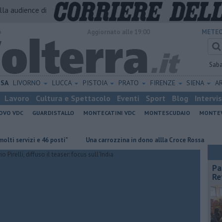
alla audience di
o
Aggiornato alle 19:00
METEO
Sab
ISA
LIVORNO
LUCCA
PISTOIA
PRATO
FIRENZE
SIENA
A
Lavoro
Cultura e Spettacolo
Eventi
Sport
Blog
Intervi
OVO VDC
GUARDISTALLO
MONTECATINI VDC
MONTESCUDAIO
MONTE
vizi e 46 posti"
Una carrozzina in dono allla Croce Rossa
Al Museo
Pa
Re