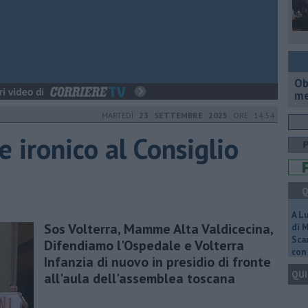
Ob
me
MARTEDÌ
23 SETTEMBRE 2025
ORE 14:54
e ironico al Consiglio
Q
A L
Sos Volterra, Mamme Alta Valdicecina,
di 
Scar
Difendiamo l'Ospedale e Volterra
con 
Infanzia di nuovo in presidio di fronte
QUI
all'aula dell'assemblea toscana