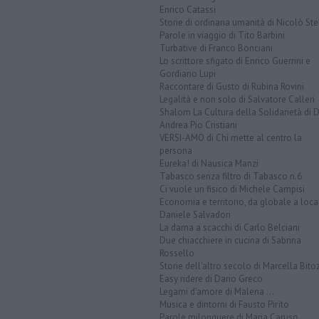
Enrico Catassi
Storie di ordinaria umanità di Nicolò Ste
Parole in viaggio di Tito Barbini
Turbative di Franco Bonciani
Lo scrittore sfigato di Enrico Guerrini e
Gordiano Lupi
Raccontare di Gusto di Rubina Rovini
Legalità e non solo di Salvatore Calleri
Shalom La Cultura della Solidarietà di 
Andrea Pio Cristiani
VERSI-AMO di Chi mette al centro la
persona
Eureka! di Nausica Manzi
Tabasco senza filtro di Tabasco n.6
Ci vuole un fisico di Michele Campisi
Economia e territorio, da globale a loca
Daniele Salvadori
La dama a scacchi di Carlo Belciani
Due chiacchiere in cucina di Sabrina
Rossello
Storie dell'altro secolo di Marcella Bito
Easy ridere di Dario Greco
Legami d'amore di Malena ...
Musica e dintorni di Fausto Pirìto
Parole milonguere di Maria Caruso