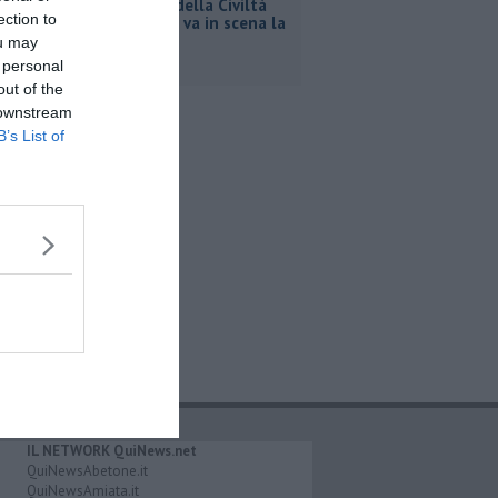
Al Museo della Civiltà
ection to
contadina va in scena la
storia
ou may
 personal
out of the
 downstream
B’s List of
IL NETWORK QuiNews.net
QuiNewsAbetone.it
QuiNewsAmiata.it