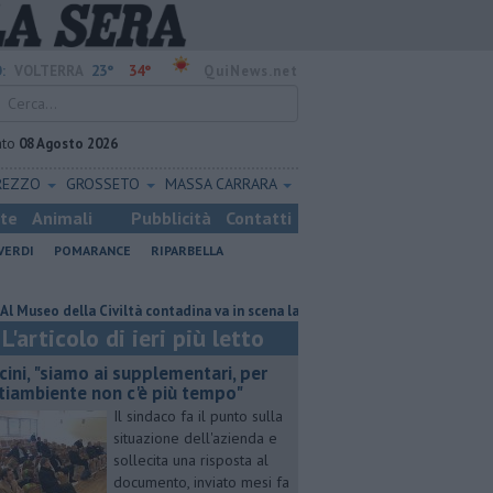
23°
34°
:
VOLTERRA
QuiNews.net
ato
08 Agosto 2026
REZZO
GROSSETO
MASSA CARRARA
ste
Animali
Pubblicità
Contatti
VERDI
POMARANCE
RIPARBELLA
 della Civiltà contadina va in scena la storia
Pacini, "siamo ai suppleme
L'articolo di ieri più letto
cini, "siamo ai supplementari, per
tiambiente non c'è più tempo"
Il sindaco fa il punto sulla
situazione dell'azienda e
sollecita una risposta al
documento, inviato mesi fa