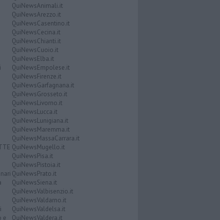
QuiNewsAnimali.it
QuiNewsArezzo.it
QuiNewsCasentino.it
QuiNewsCecina.it
QuiNewsChianti.it
QuiNewsCuoio.it
QuiNewsElba.it
i
QuiNewsEmpolese.it
QuiNewsFirenze.it
QuiNewsGarfagnana.it
QuiNewsGrosseto.it
QuiNewsLivorno.it
QuiNewsLucca.it
QuiNewsLunigiana.it
QuiNewsMaremma.it
QuiNewsMassaCarrara.it
ATTE
QuiNewsMugello.it
QuiNewsPisa.it
QuiNewsPistoia.it
nari
QuiNewsPrato.it
a
QuiNewsSiena.it
QuiNewsValbisenzio.it
QuiNewsValdarno.it
i
QuiNewsValdelsa.it
o e
QuiNewsValdera.it