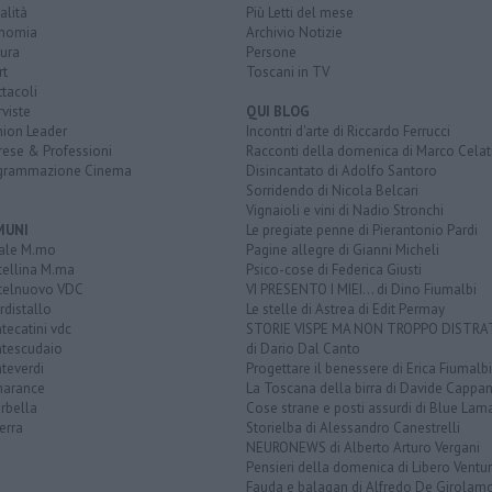
alità
Più Letti del mese
nomia
Archivio Notizie
ura
Persone
rt
Toscani in TV
tacoli
rviste
QUI BLOG
nion Leader
Incontri d'arte di Riccardo Ferrucci
rese & Professioni
Racconti della domenica di Marco Celat
grammazione Cinema
Disincantato di Adolfo Santoro
Sorridendo di Nicola Belcari
Vignaioli e vini di Nadio Stronchi
MUNI
Le pregiate penne di Pierantonio Pardi
ale M.mo
Pagine allegre di Gianni Micheli
tellina M.ma
Psico-cose di Federica Giusti
telnuovo VDC
VI PRESENTO I MIEI... di Dino Fiumalbi
distallo
Le stelle di Astrea di Edit Permay
ecatini vdc
STORIE VISPE MA NON TROPPO DISTR
tescudaio
di Dario Dal Canto
teverdi
Progettare il benessere di Erica Fiumalbi
arance
La Toscana della birra di Davide Cappan
rbella
Cose strane e posti assurdi di Blue Lam
erra
Storielba di Alessandro Canestrelli
NEURONEWS di Alberto Arturo Vergani
Pensieri della domenica di Libero Ventur
Fauda e balagan di Alfredo De Girolam