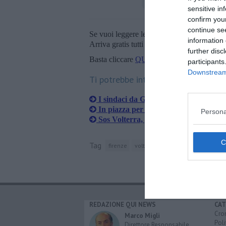
sensitive in
confirm you
continue se
Se vuoi leggere le notizie principali della T
information 
Arriva gratis tutti i giorni alle 20:00 dirett
further disc
Basta cliccare
QUI
participants
Downstream 
Ti potrebbe interessare anche:
I sindaci da Giani per la sanità della 
In piazza per manifestare per la sanit
Persona
Sos Volterra, protesta al Consiglio re
Tag
firenze
volterra
eugenio giani
REDAZIONE QUI NEWS
CAT
Cro
Marco Migli
Poli
Direttore Responsabile