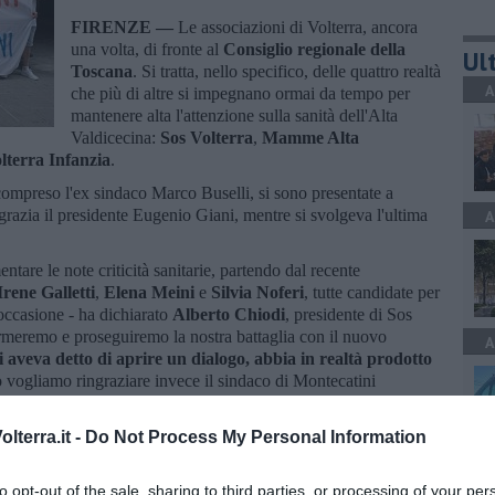
FIRENZE —
Le associazioni di Volterra, ancora
una volta, di fronte al
Consiglio regionale della
Ult
Toscana
. Si tratta, nello specifico, delle quattro realtà
A
che più di altre si impegnano ormai da tempo per
mantenere alta l'attenzione sulla sanità dell'Alta
Valdicecina:
Sos Volterra
,
Mamme Alta
lterra Infanzia
.
compreso l'ex sindaco Marco Buselli, si sono presentate a
grazia il presidente Eugenio Giani, mentre si svolgeva l'ultima
A
are le note criticità sanitarie, partendo dal recente
Irene Galletti
,
Elena Meini
e
Silvia Noferi
, tutte candidate per
'occasione - ha dichiarato
Alberto Chiodi
, presidente di Sos
fermeremo e proseguiremo la nostra battaglia con il nuovo
A
 aveva detto di aprire un dialogo, abbia in realtà prodotto
o vogliamo ringraziare invece il sindaco di Montecatini
, denunciando la propria delusione nei confronti della Regione,
o".
lterra.it -
Do Not Process My Personal Information
A
to opt-out of the sale, sharing to third parties, or processing of your per