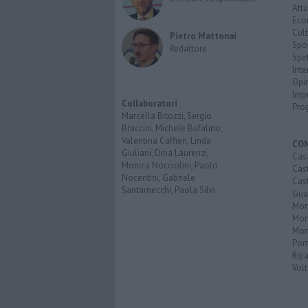
Attu
Eco
Cult
Pietro Mattonai
Spo
Redattore
Spet
Inte
Opi
Imp
Collaboratori
Pro
Marcella Bitozzi, Sergio
Braccini, Michele Bufalino,
Valentina Caffieri, Linda
CO
Giuliani, Dina Laurenzi,
Cas
Monica Nocciolini, Paolo
Cas
Nocentini, Gabriele
Cas
Santarnecchi, Paola Silvi.
Guar
Mont
Mon
Mon
Pom
Ripa
Volt