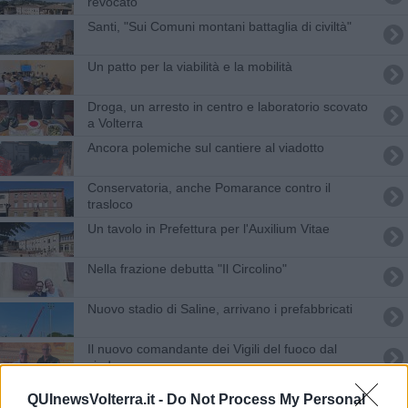
revocato
Santi, "Sui Comuni montani battaglia di civiltà"
Un patto per la viabilità e la mobilità
Droga, un arresto in centro e laboratorio scovato
a Volterra
Ancora polemiche sul cantiere al viadotto
Conservatoria, anche Pomarance contro il
trasloco
Un tavolo in Prefettura per l'Auxilium Vitae
Nella frazione debutta "Il Circolino"
Nuovo stadio di Saline, arrivano i prefabbricati
Il nuovo comandante dei Vigili del fuoco dal
sindaco
Primato storico nella balestra per Roberta Benini
QUInewsVolterra.it -
Do Not Process My Personal