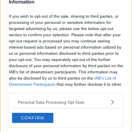
Information
La salute scende in piazza per la prevenzione
If you wish to opt-out of the sale, sharing to third parties, or
Controlli dei Carabinieri, 11 denunce nel pisano
processing of your personal or sensitive information for
targeted advertising by us, please use the below opt-out
Auxilium Vitae, il Nursind scrive ai sindaci e ai soci
section to confirm your selection. Please note that after your
opt-out request is processed you may continue seeing
La Notte Bianca raddoppia, eventi diffusi e musei
interest-based ads based on personal information utilized by
gratis
us or personal information disclosed to third parties prior to
Lavoro nero, scoperti 20 irregolari nel Pisano
your opt-out. You may separately opt-out of the further
disclosure of your personal information by third parties on the
IAB’s list of downstream participants. This information may
Il Capitale Umano debutta in carcere
also be disclosed by us to third parties on the
IAB’s List of
Downstream Participants
that may further disclose it to other
Lavori al viadotto, "Viabilità peggiorata e
pericolosa"
third parties.
Scritte e insulti imbrattano gli stand della Festa
Personal Data Processing Opt Outs
dell'Unità
Statale 68, 140 pali per consolidare la frana
CONFIRM
Al Teatro Romano omaggio a Enrico Fiumi