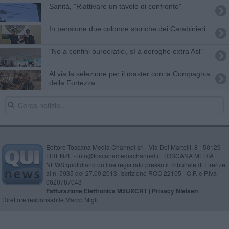
Sanità, "Riattivare un tavolo di confronto"
In pensione due colonne storiche dei Carabinieri
"No a confini burocratici, sì a deroghe extra Asl"
Al via la selezione per il master con la Compagnia
della Fortezza
Editore Toscana Media Channel srl - Via Dei Martelli, 8 - 50129
FIRENZE - info@toscanamediachannel.it. TOSCANA MEDIA
NEWS quotidiano on line registrato presso il Tribunale di Firenze
al n. 5935 del 27.09.2013. Iscrizione ROC 22105 - C.F. e P.Iva
0620787048
Fatturazione Elettronica M5UXCR1 |
Privacy Nielsen
Direttore responsabile Marco Migli