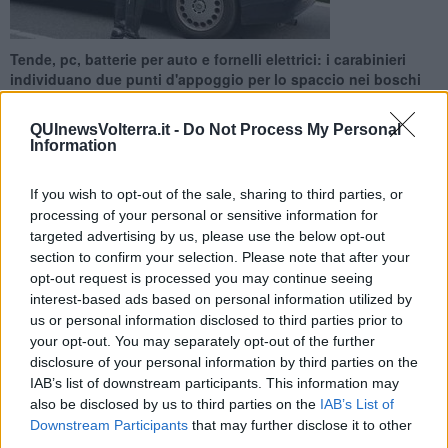
Tende, pc, batterie per auto e fornelli elettrici: i carabinieri
individuano due punti d'appoggio per lo spaccio nei boschi
del territorio
QUInewsVolterra.it -
Do Not Process My Personal
Information
If you wish to opt-out of the sale, sharing to third parties, or
processing of your personal or sensitive information for
CASTELLINA MARITTIMA —
Un controllo approfondito dei
targeted advertising by us, please use the below opt-out
carabinieri delle Stazioni di Riparbella e Guardistallo ha portato allo
section to confirm your selection. Please note that after your
smantellamento di due bivacchi
, utilizzati con tutta probabilità da
opt-out request is processed you may continue seeing
spacciatori, individuati nelle aree boschive di
Castellina Marittima
interest-based ads based on personal information utilized by
e
Montescudaio
.
us or personal information disclosed to third parties prior to
I militari, che da tempo stanno portando avanti i controlli nei boschi
your opt-out. You may separately opt-out of the further
del territorio, avevano già individuato le due zone, dove erano stati
disclosure of your personal information by third parties on the
sorpresi assuntori di stupefacenti, poi segnalati al
Prefetto
.
IAB’s list of downstream participants. This information may
also be disclosed by us to third parties on the
IAB’s List of
Downstream Participants
that may further disclose it to other
third parties.