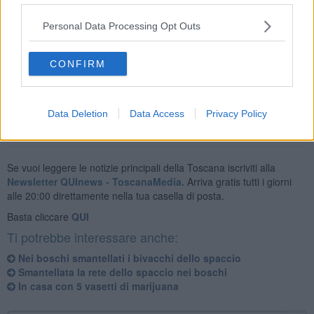
Nello specifico, nei bivacchi sono state rinvenute delle
tende da
campeggio
, batterie di auto utili a ricaricare telefonini e computer,
Personal Data Processing Opt Outs
vestiti, sacchi a pelo, fornellini elettrici e lampade a batteria.
L’area è stata quindi bonificata e il materiale consegnato al
centro
CONFIRM
di smaltimento dei rifiuti
.
Data Deletion
Data Access
Privacy Policy
Se vuoi leggere le notizie principali della Toscana iscriviti alla
Newsletter QUInews - ToscanaMedia.
Arriva gratis tutti i giorni
alle 20:00 direttamente nella tua casella di posta.
Basta cliccare
QUI
Ti potrebbe interessare anche:
Nei boschi smantellati i bivacchi dello spaccio
Smantellata la rete dello spaccio nei boschi
In casa con 5 vasetti di marijuana