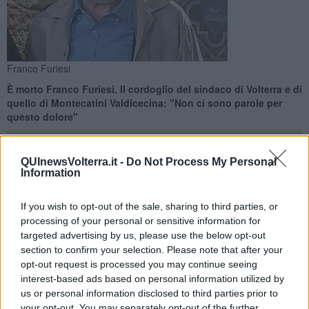
Franco Furiesi
È morto Franco Furiesi. Il cordoglio del sindaco di Volterra e di
quello di Montecatini Valdicecina: "Non ci sono parole per
questo dolore"
QUInewsVolterra.it -
Do Not Process My Personal
Information
VOLTERRA —
Addio a Franco Furiesi, conosciuto da tutti
If you wish to opt-out of the sale, sharing to third parties, or
come "Anci", insegnante e punto di riferimento per la
processing of your personal or sensitive information for
comunità volterrana
.
targeted advertising by us, please use the below opt-out
section to confirm your selection. Please note that after your
"Esempio di una vita vissuta con impegno, passione e umanità", ha
opt-out request is processed you may continue seeing
detto il
sindaco Giacomo Santi
, ricordando con affetto una figura
interest-based ads based on personal information utilized by
insostituibile per la città. "Ho portato un saluto ai familiari di Franco,
alla moglie Mirella e ai figli Gregorio e Dario. Non ci sono parole per
us or personal information disclosed to third parties prior to
descrive il dolore della sua scomparsa".
your opt-out. You may separately opt-out of the further