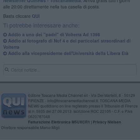
Newsletter QUInews - ToscanaMedia.
Arriva gratis tutti i giorni
alle 20:00 direttamente nella tua casella di posta.
Basta cliccare
QUI
Ti potrebbe interessare anche:
Addio a uno dei "padri" di Volterra Ad 1398
Addio al fotografo di Nof 4 e dei particolari straordinari di
Volterra
Addio alla vicepresidente dell'Università della Libera Età
Editore Toscana Media Channel srl - Via Dei Martelli, 8 - 50129
FIRENZE - info@toscanamediachannel.it. TOSCANA MEDIA
NEWS quotidiano on line registrato presso il Tribunale di Firenze
al n. 5935 del 27.09.2013. Iscrizione ROC 22105 - C.F. e P.Iva
0620787048
Fatturazione Elettronica M5UXCR1 |
Privacy Nielsen
Direttore responsabile Marco Migli