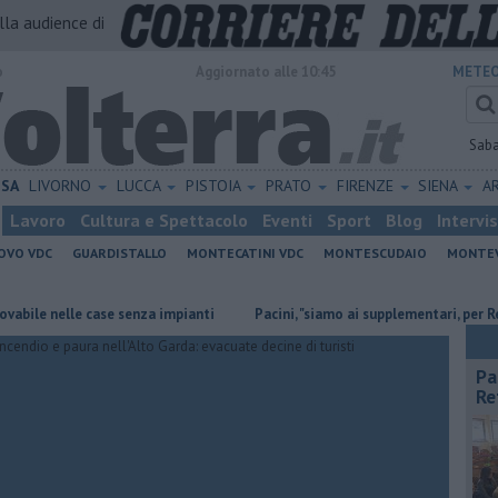
alla audience di
o
Aggiornato alle 10:45
METEO
Sab
ISA
LIVORNO
LUCCA
PISTOIA
PRATO
FIRENZE
SIENA
A
Lavoro
Cultura e Spettacolo
Eventi
Sport
Blog
Intervi
OVO VDC
GUARDISTALLO
MONTECATINI VDC
MONTESCUDAIO
MONTE
nelle case senza impianti
Pacini, "siamo ai supplementari, per Retiambi
Pa
Re