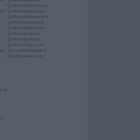
QuiNewsValdichiana.it
lla
QuiNewsValdicornia.it
QuiNewsValdinievole.it
QuiNewsValdisieve.it
QuiNewsValtiberina.it
QuiNewsVersilia.it
QuiNewsVolterra.it
QuiNewsTango.com
Don
ToscanaMediaNews.it
Fiorentinanews.com
le di
zzi