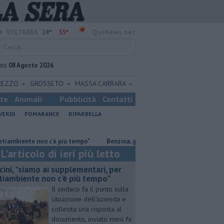
24°
35°
:
VOLTERRA
QuiNews.net
ato
08 Agosto 2026
REZZO
GROSSETO
MASSA CARRARA
ste
Animali
Pubblicità
Contatti
VERDI
POMARANCE
RIPARBELLA
ente non c'è più tempo"
​Benzina, gasolio, gpl, ecco dove risparmiare
L'articolo di ieri più letto
cini, "siamo ai supplementari, per
tiambiente non c'è più tempo"
Il sindaco fa il punto sulla
situazione dell'azienda e
sollecita una risposta al
documento, inviato mesi fa