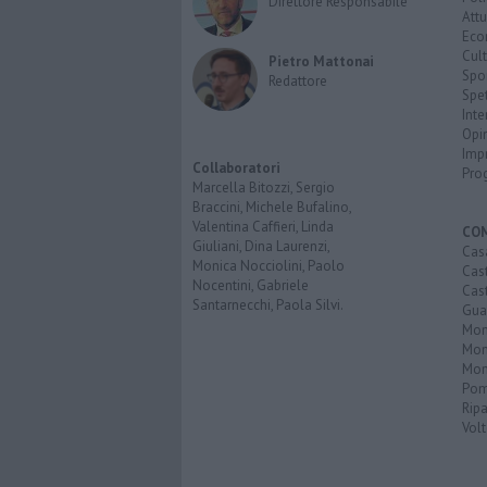
Direttore Responsabile
Attu
Eco
Cult
Pietro Mattonai
Spo
Redattore
Spet
Inte
Opi
Imp
Collaboratori
Pro
Marcella Bitozzi, Sergio
Braccini, Michele Bufalino,
Valentina Caffieri, Linda
CO
Giuliani, Dina Laurenzi,
Cas
Monica Nocciolini, Paolo
Cas
Nocentini, Gabriele
Cas
Santarnecchi, Paola Silvi.
Guar
Mont
Mon
Mon
Pom
Ripa
Volt