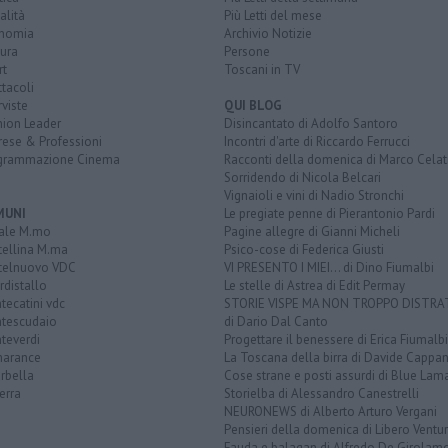
alità
Più Letti del mese
nomia
Archivio Notizie
ura
Persone
rt
Toscani in TV
tacoli
rviste
QUI BLOG
nion Leader
Disincantato di Adolfo Santoro
rese & Professioni
Incontri d'arte di Riccardo Ferrucci
grammazione Cinema
Racconti della domenica di Marco Celat
Sorridendo di Nicola Belcari
Vignaioli e vini di Nadio Stronchi
MUNI
Le pregiate penne di Pierantonio Pardi
ale M.mo
Pagine allegre di Gianni Micheli
tellina M.ma
Psico-cose di Federica Giusti
telnuovo VDC
VI PRESENTO I MIEI... di Dino Fiumalbi
distallo
Le stelle di Astrea di Edit Permay
ecatini vdc
STORIE VISPE MA NON TROPPO DISTR
tescudaio
di Dario Dal Canto
teverdi
Progettare il benessere di Erica Fiumalbi
arance
La Toscana della birra di Davide Cappan
rbella
Cose strane e posti assurdi di Blue Lam
erra
Storielba di Alessandro Canestrelli
NEURONEWS di Alberto Arturo Vergani
Pensieri della domenica di Libero Ventur
Fauda e balagan di Alfredo De Girolam