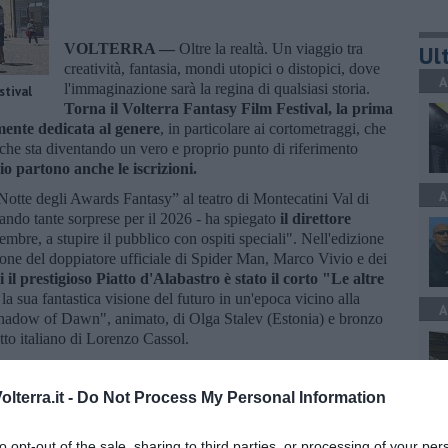
VOLTERRA —
Oltre la realtà. Un viaggio tra
Ult
creatività, fantasia, mondi utopici o distopici, dove
A
l'immaginazione sarà la regina di qualsiasi storia.
stival
Torna il Volterra Fantasy Film Festival, la prima
mente dedicata al genere
, in particolare ai cortometraggi, che
 che sta diventando un vero e proprio punto di riferimento
io partono anche le iscrizioni.
A
Notte degli Awards Fantasy” al teatro di Montecatini Val di
ando tante sorprese per il 2026 - ha spiegato
il direttore
tembre, a stupire il pubblico con ospiti speciali". Nell'edizione
azione del doppiatore ufficiale di Spider Man, Marco Vivio e dei
 il prestigioso Piatto d'Alabastro è stato il corto "Le altre
la sua fantastica visione del futuro in un'epoca vicino alla
A
Shadow of Dawn", animato, di Olga Stalev (Estonia) e bronzo
tto italiano di Lorenzo Cassol.
 ci espanderemo anche nei Comuni vicini, perché la nostra idea è
llaborazione".
lterra.it -
Do Not Process My Personal Information
A
to opt-out of the sale, sharing to third parties, or processing of your per