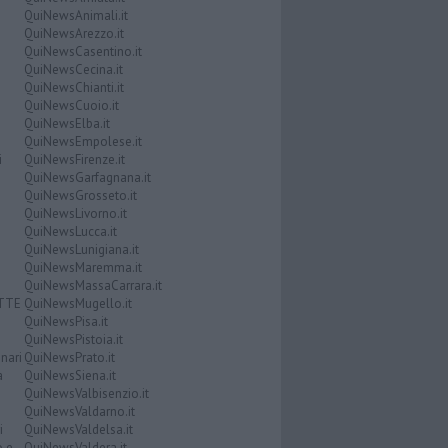
QuiNewsAnimali.it
QuiNewsArezzo.it
QuiNewsCasentino.it
QuiNewsCecina.it
QuiNewsChianti.it
QuiNewsCuoio.it
QuiNewsElba.it
QuiNewsEmpolese.it
i
QuiNewsFirenze.it
QuiNewsGarfagnana.it
QuiNewsGrosseto.it
QuiNewsLivorno.it
QuiNewsLucca.it
QuiNewsLunigiana.it
QuiNewsMaremma.it
QuiNewsMassaCarrara.it
ATTE
QuiNewsMugello.it
QuiNewsPisa.it
QuiNewsPistoia.it
nari
QuiNewsPrato.it
a
QuiNewsSiena.it
QuiNewsValbisenzio.it
QuiNewsValdarno.it
i
QuiNewsValdelsa.it
o e
QuiNewsValdera.it