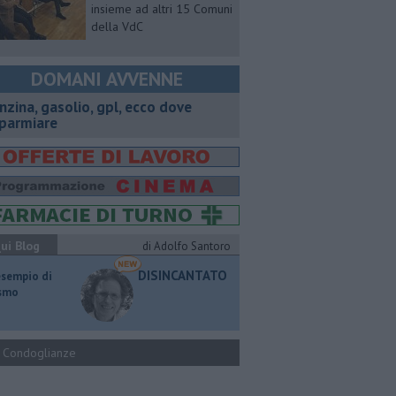
insieme ad altri 15 Comuni
della VdC
DOMANI AVVENNE
enzina, gasolio, gpl, ecco dove
sparmiare
ui Blog
di Adolfo Santoro
DISINCANTATO
esempio di
ismo
Condoglianze