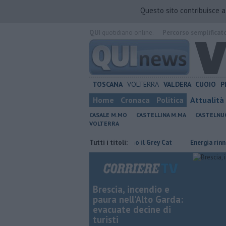
Questo sito contribuisce 
QUI
quotidiano online.
Percorso semplificat
TOSCANA
VOLTERRA
VALDERA
CUOIO
P
Home
Cronaca
Politica
Attualità
CASALE M.MO
CASTELLINA M.MA
CASTELNU
VOLTERRA
sparmiare
Rea e Martux M animano il Grey Cat
Tutti i titoli:
Energia rinnovabile 
Brescia, incendio e
paura nell'Alto Garda:
evacuate decine di
turisti