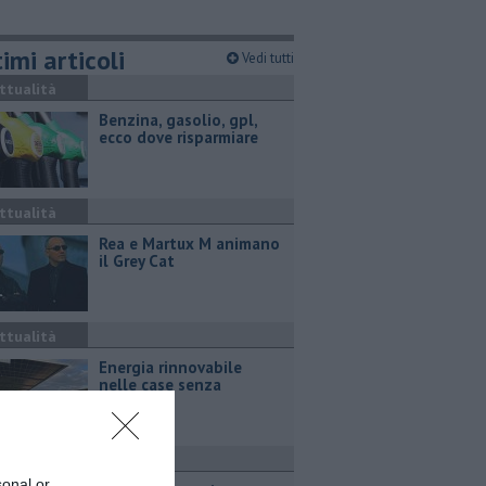
imi articoli
Vedi tutti
ttualità
​Benzina, gasolio, gpl,
ecco dove risparmiare
ttualità
Rea e Martux M animano
il Grey Cat
ttualità
Energia rinnovabile
nelle case senza
impianti
ttualità
sonal or