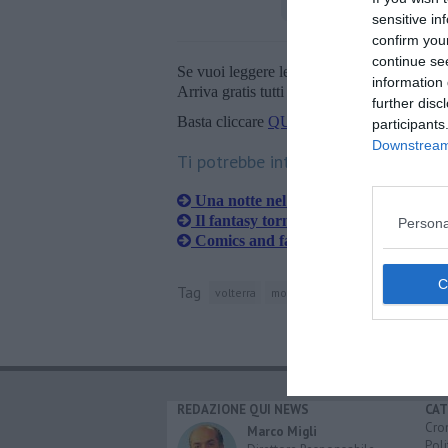
sensitive in
confirm you
continue se
Se vuoi leggere le notizie principali della T
information 
Arriva gratis tutti i giorni alle 20:00 dirett
further disc
Basta cliccare
QUI
participants
Downstream 
Ti potrebbe interessare anche:
Una notte nel fantasy con Etruria Pr
Il fantasy torna nuovamente in Valdi
Persona
Comics and fantasy in arrivo
Tag
volterra
montecatini val di cecina
uomo
REDAZIONE QUI NEWS
CAT
Cro
Marco Migli
Poli