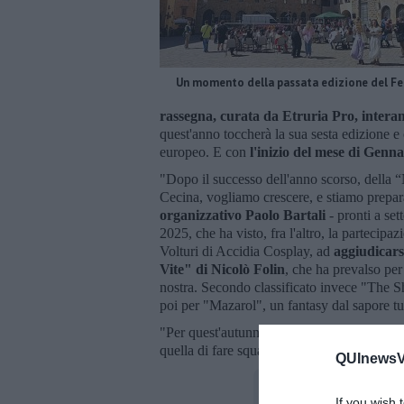
Un momento della passata edizione del Fe
rassegna, curata da Etruria Pro, intera
quest'anno toccherà la sua sesta edizione e
europeo. E con
l'inizio del mese di Genna
"Dopo il successo dell'anno scorso, della “
Cecina, vogliamo crescere, e stiamo prepar
organizzativo Paolo Bartali
- pronti a set
2025, che ha visto, fra l'altro, la partecip
Volturi di Accidia Cosplay, ad
aggiudicarsi
Vite" di Nicolò Folin
, che ha prevalso per 
nostra. Secondo classificato invece "The 
poi per "Mazarol", un fantasy dal sapore tu
"Per quest'autunno - ha concluso Bartali -
quella di fare squadra, all'insegna della co
QUInewsVo
If you wish 