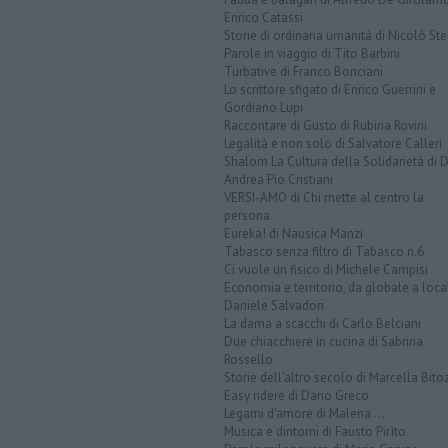
Enrico Catassi
Storie di ordinaria umanità di Nicolò Ste
Parole in viaggio di Tito Barbini
Turbative di Franco Bonciani
Lo scrittore sfigato di Enrico Guerrini e
Gordiano Lupi
Raccontare di Gusto di Rubina Rovini
Legalità e non solo di Salvatore Calleri
Shalom La Cultura della Solidarietà di 
Andrea Pio Cristiani
VERSI-AMO di Chi mette al centro la
persona
Eureka! di Nausica Manzi
Tabasco senza filtro di Tabasco n.6
Ci vuole un fisico di Michele Campisi
Economia e territorio, da globale a loca
Daniele Salvadori
La dama a scacchi di Carlo Belciani
Due chiacchiere in cucina di Sabrina
Rossello
Storie dell'altro secolo di Marcella Bito
Easy ridere di Dario Greco
Legami d'amore di Malena ...
Musica e dintorni di Fausto Pirìto