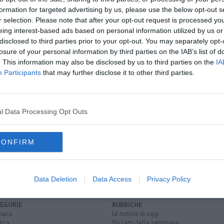
formation for targeted advertising by us, please use the below opt-out s
r selection. Please note that after your opt-out request is processed y
eing interest-based ads based on personal information utilized by us or
oscana iscriviti alla
Newsletter QUInews - ToscanaMedia.
disclosed to third parties prior to your opt-out. You may separately opt-
amente nella tua casella di posta.
losure of your personal information by third parties on the IAB’s list of
. This information may also be disclosed by us to third parties on the
IA
Participants
that may further disclose it to other third parties.
o
cecina
l Data Processing Opt Outs
CONFIRM
 ragno
marco vivio
cosplay
estonia
mazaròl
Data Deletion
Data Access
Privacy Policy
EGORIE
RUBRICHE
naca
Le notizie di oggi
tica
Più Letti della settimana