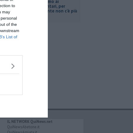
Pacini, "siamo ai
ection to
supplementari, per
Retiambiente non c'è più
ou may
tempo"
 personal
out of the
 downstream
B’s List of
IL NETWORK QuiNews.net
QuiNewsAbetone.it
QuiNewsAmiata.it