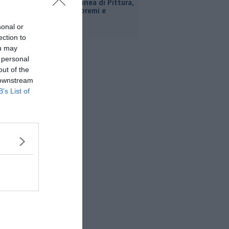
Estemporanea di Pittura,
decine di premi e
menzioni
sonal or
ection to
ou may
 personal
out of the
 downstream
B’s List of