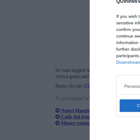
QUInewsVo
If you wish 
sensitive in
confirm you
continue se
information 
further disc
participants
Downstream 
Se vuoi leggere le notizie principali della T
Arriva gratis tutti i giorni alle 20:00 dirett
Basta cliccare
QUI
Persona
Ti potrebbe interessare anche:
Nuovi Maestri Artigiani, il primato a
Cade dal trattore e muore sul colpo
Muore conosciutissima fioraia