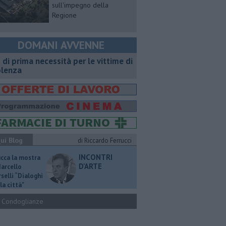
sull'impegno della
Regione
DOMANI AVVENNE
t di prima necessità per le vittime di
olenza
ui Blog
di Riccardo Ferrucci
INCONTRI
ucca la mostra
D'ARTE
Marcello
selli “Dialoghi
la città"
Condoglianze