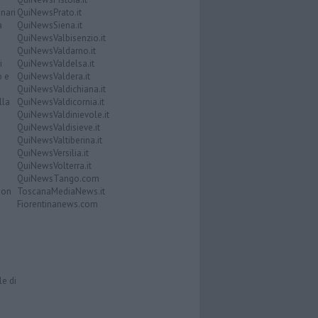
nari
QuiNewsPrato.it
a
QuiNewsSiena.it
QuiNewsValbisenzio.it
QuiNewsValdarno.it
i
QuiNewsValdelsa.it
o e
QuiNewsValdera.it
QuiNewsValdichiana.it
lla
QuiNewsValdicornia.it
QuiNewsValdinievole.it
QuiNewsValdisieve.it
QuiNewsValtiberina.it
QuiNewsVersilia.it
QuiNewsVolterra.it
QuiNewsTango.com
Don
ToscanaMediaNews.it
Fiorentinanews.com
le di