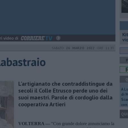
Ki
vi
SABATO
26 MARZO 2022
ORE 11:35
labastraio
Q
L'artigianato che contraddistingue da
secoli il Colle Etrusco perde uno dei
A L
di 
suoi maestri. Parole di cordoglio dalla
Scar
cooperativa Artieri
con 
QUI
VOLTERRA —
"Con grande dolore annunciamo la