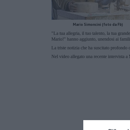
Mario Simoncini (foto da Fb)
"La tua allegria, il tuo talento, la tua gran
Mario!" hanno aggiunto, unendosi ai familia
La triste notizia che ha suscitato profondo c
Nel video allegato una recente intervista a