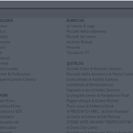
EGORIE
RUBRICHE
naca
Le notizie di oggi
tica
Più Letti della settimana
alità
Più Letti del mese
nomia
Archivio Notizie
ura
Persone
rt
Toscani in TV
tacoli
rviste
QUI BLOG
nion Leader
Incontri d'arte di Riccardo Ferrucci
rese & Professioni
Racconti della domenica di Marco Celat
grammazione Cinema
Disincantato di Adolfo Santoro
Sorridendo di Nicola Belcari
Vignaioli e vini di Nadio Stronchi
MUNI
Le pregiate penne di Pierantonio Pardi
ale M.mo
Pagine allegre di Gianni Micheli
tellina M.ma
Psico-cose di Federica Giusti
telnuovo VDC
VI PRESENTO I MIEI... di Dino Fiumalbi
distallo
Le stelle di Astrea di Edit Permay
ecatini vdc
STORIE VISPE MA NON TROPPO DISTR
tescudaio
di Dario Dal Canto
teverdi
Progettare il benessere di Erica Fiumalbi