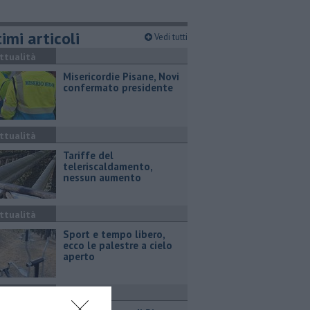
imi articoli
Vedi tutti
ttualità
Misericordie Pisane, Novi
confermato presidente
ttualità
Tariffe del
teleriscaldamento,
nessun aumento
ttualità
Sport e tempo libero,
ecco le palestre a cielo
aperto
ttualità