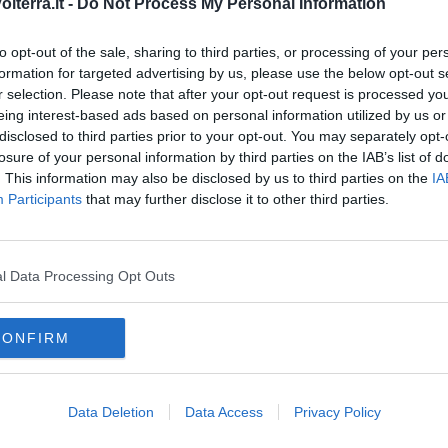
lterra.it -
Do Not Process My Personal Information
to opt-out of the sale, sharing to third parties, or processing of your per
formation for targeted advertising by us, please use the below opt-out s
r selection. Please note that after your opt-out request is processed y
eing interest-based ads based on personal information utilized by us or
disclosed to third parties prior to your opt-out. You may separately opt-
losure of your personal information by third parties on the IAB’s list of
. This information may also be disclosed by us to third parties on the
IA
Participants
that may further disclose it to other third parties.
oscana iscriviti alla
Newsletter QUInews - ToscanaMedia.
amente nella tua casella di posta.
l Data Processing Opt Outs
CONFIRM
 Volterra
Data Deletion
Data Access
Privacy Policy