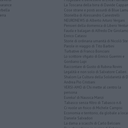
arance
La Toscana della birra di Davide Cappan
rbella
Cose strane e posti assurdi di Blue Lam
erra
Storielba di Alessandro Canestrelli
NEURONEWS di Alberto Arturo Vergani
Pensieri della domenica di Libero Ventur
Fauda e balagan di Alfredo De Girolam
Enrico Catassi
Storie di ordinaria umanità di Nicolò Ste
Parole in viaggio di Tito Barbini
Turbative di Franco Bonciani
Lo scrittore sfigato di Enrico Guerrini e
Gordiano Lupi
Raccontare di Gusto di Rubina Rovini
Legalità e non solo di Salvatore Calleri
Shalom La Cultura della Solidarietà di 
Andrea Pio Cristiani
VERSI-AMO di Chi mette al centro la
persona
Eureka! di Nausica Manzi
Tabasco senza filtro di Tabasco n.6
Ci vuole un fisico di Michele Campisi
Economia e territorio, da globale a loca
Daniele Salvadori
La dama a scacchi di Carlo Belciani