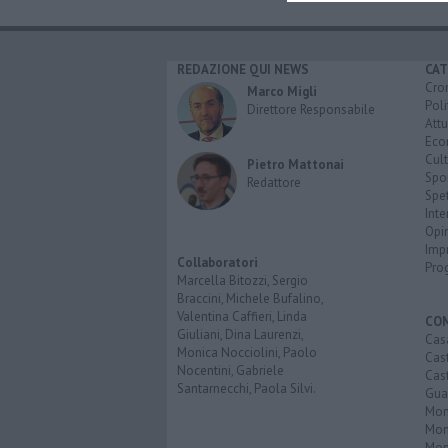
REDAZIONE QUI NEWS
CAT
Cro
Marco Migli
Poli
Direttore Responsabile
Attu
Eco
Cult
Pietro Mattonai
Spo
Redattore
Spet
Inte
Opi
Imp
Collaboratori
Pro
Marcella Bitozzi, Sergio
Braccini, Michele Bufalino,
Valentina Caffieri, Linda
CO
Giuliani, Dina Laurenzi,
Cas
Monica Nocciolini, Paolo
Cas
Nocentini, Gabriele
Cas
Santarnecchi, Paola Silvi.
Guar
Mont
Mon
Mon