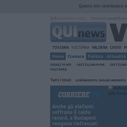
Questo sito contribuisce 
QUI
quotidiano online.
Percorso semplificat
TOSCANA
VOLTERRA
VALDERA
CUOIO
P
Home
Cronaca
Politica
Attualità
CASALE M.MO
CASTELLINA M.MA
CASTELNU
VOLTERRA
to presidente
Tariffe del teleriscaldamento, nessun aumento
Tutti i titoli:
Spo
Anche gli elefanti
soffrono il caldo
record, a Budapest
vengono rinfrescati