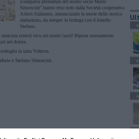
scomparsa prematura del nostro socio Mario
Simoncini" hanno reso noto dalla Società cooperativa
Artieri Alabastro, annunciando la morte dello storico
Ult
alabastraio, da sempre in bottega con il fratello
A
Stefano.
de amicizia resterà viva nei nostri cuori! Riposa serenamente
ri nel dolore.
ordoglio in tutta Volterra.
 Mario e Stefano Simoncini.
A
A
A