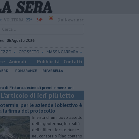
23°
34°
:
VOLTERRA
QuiNews.net
vedì
06 Agosto 2026
REZZO
GROSSETO
MASSA CARRARA
ste
Animali
Pubblicità
Contatti
VERDI
POMARANCE
RIPARBELLA
ura, decine di premi e menzioni
Misericordie Pisane, Novi confermato 
L'articolo di ieri più letto
otermia, per le aziende l'obiettivo è
a la firma del protocollo
In vista di un nuovo assetto
della geotermia, le realtà
della filiera locale riunite
nel consorzio Riag contano