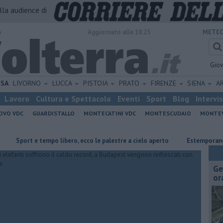
alla audience di
o
Aggiornato alle 18:25
METEO
Gio
ISA
LIVORNO
LUCCA
PISTOIA
PRATO
FIRENZE
SIENA
A
Lavoro
Cultura e Spettacolo
Eventi
Sport
Blog
Intervi
OVO VDC
GUARDISTALLO
MONTECATINI VDC
MONTESCUDAIO
MONTE
rt e tempo libero, ecco le palestre a cielo aperto
Estemporanea di Pitt
Ge
or