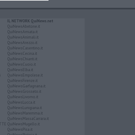
IL NETWORK QuiNews.net
QuiNewsAbetone.it
QuiNewsAmiata.it
QuiNewsAnimali.it
QuiNewsArezzo.it
QuiNewsCasentino.it
QuiNewsCecina.it
QuiNewsChianti.it
QuiNewsCuoio.it
QuiNewsElba.it
i
QuiNewsEmpolese.it
QuiNewsFirenze.it
QuiNewsGarfagnana.it
QuiNewsGrosseto.it
QuiNewsLivorno.it
QuiNewsLucca.it
QuiNewsLunigiana.it
QuiNewsMaremma.it
QuiNewsMassaCarrara.it
ATTE
QuiNewsMugello.it
QuiNewsPisa.it
QuiNewsPistoia.it