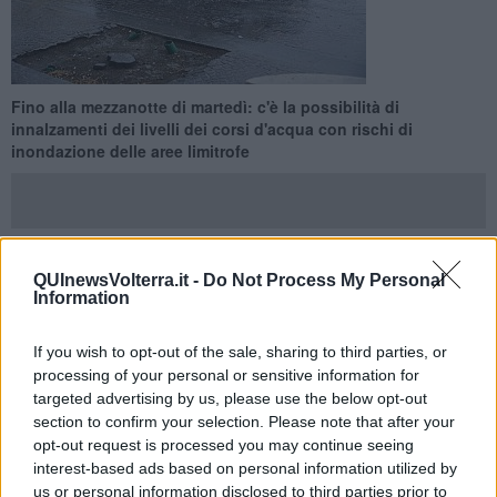
Fino alla mezzanotte di martedì: c'è la possibilità di
innalzamenti dei livelli dei corsi d'acqua con rischi di
inondazione delle aree limitrofe
QUInewsVolterra.it -
Do Not Process My Personal
FIRENZE —
Ancora allerta in Toscana per il maltempo. La Soup,
Information
sala operativa unificata della Protezione Civile Regionale, ha
emesso anche oggi un avviso di criticità regionale,
valido dalle 15
If you wish to opt-out of the sale, sharing to third parties, or
di oggi domenica 13 settembre alla mezzanotte di domani,
processing of your personal or sensitive information for
martedì 15 settembre.
targeted advertising by us, please use the below opt-out
Per i temporali, alle province già interessate dall'avviso precedente,
section to confirm your selection. Please note that after your
si aggiunge anche parte della provincia di Arezzo con un'allerta
opt-out request is processed you may continue seeing
giallo. Le province interessate sono dunque Arezzo, Firenze,
interest-based ads based on personal information utilized by
Grosseto, Livorno, Lucca, Massa-Carrara, Pisa, Pistoia, Prato, e
us or personal information disclosed to third parties prior to