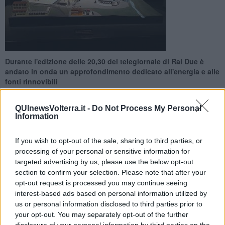
Durante l'edizione delle 20,30 del telegiornale di Rai Due è
andato in onda un approfondimento dedicato all'energia e alle
fonti rinnovibili
QUInewsVolterra.it -
Do Not Process My Personal
Information
If you wish to opt-out of the sale, sharing to third parties, or
POMARANCE —
Quanto si parla di energia non può mancare un
processing of your personal or sensitive information for
riferimento alla geotermia e a Larderello. Durante l'edizione delle
targeted advertising by us, please use the below opt-out
20,30 del Tg2 di questa sera, 24 ottobre, è andato in onda un
section to confirm your selection. Please note that after your
approfondimento dedicato al tema con vari servizi.
opt-out request is processed you may continue seeing
Durante il primo servizio di Rai 2, si è parlato del fabbisogno
interest-based ads based on personal information utilized by
energetico nazionale ed il nostro Paese è il primo importatore di
us or personal information disclosed to third parties prior to
energia elettrica al mondo: senza comprarla soddisferemmo solo il
14 % della domanda interna. Importiamo, per quanto riguarda le
your opt-out. You may separately opt-out of the further