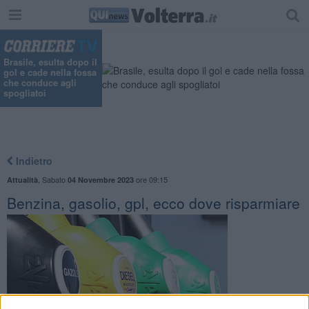
Brasile, esulta dopo il
gol e cade nella fossa
che conduce agli
spogliatoi
Indietro
,
Sabato
ore 09:15
Attualità
04 Novembre 2023
Benzina, gasolio, gpl, ecco dove risparmiare