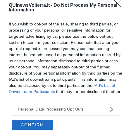
QUInewsVolterra.it -
Do Not Process My Personal
Information
If you wish to opt-out of the sale, sharing to third parties, or
Ecco l'elenco dei prezzi del carburante in provincia di Pisa.
processing of your personal or sensitive information for
Comune per comune gli impianti più economici dove fare
targeted advertising by us, please use the below opt-out
rifornimento.
section to confirm your selection. Please note that after your
opt-out request is processed you may continue seeing
interest-based ads based on personal information utilized by
us or personal information disclosed to third parties prior to
your opt-out. You may separately opt-out of the further
disclosure of your personal information by third parties on the
PROVINCIA DI PISA —
Questi i prezzi dei carburanti
rilevati al
IAB’s list of downstream participants. This information may
giorno 04 novembre 2023
dal
Ministero dello sviluppo
also be disclosed by us to third parties on the
IAB’s List of
economico
Downstream Participants
that may further disclose it to other
third parties.
Personal Data Processing Opt Outs
CONFIRM