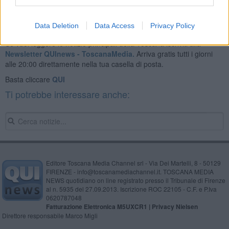
Data Deletion
Data Access
Privacy Policy
Se vuoi leggere le notizie principali della Toscana iscriviti alla
Newsletter QUInews - ToscanaMedia.
Arriva gratis tutti i giorni
alle 20:00 direttamente nella tua casella di posta.
Basta cliccare
QUI
Ti potrebbe interessare anche:
Editore Toscana Media Channel srl - Via Dei Martelli, 8 - 50129
FIRENZE - info@toscanamediachannel.it. TOSCANA MEDIA
NEWS quotidiano on line registrato presso il Tribunale di Firenze
al n. 5935 del 27.09.2013. Iscrizione ROC 22105 - C.F. e P.Iva
0620787048
Fatturazione Elettronica M5UXCR1 |
Privacy Nielsen
Direttore responsabile Marco Migli