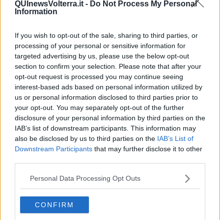
QUInewsVolterra.it -
Do Not Process My Personal
Information
If you wish to opt-out of the sale, sharing to third parties, or
processing of your personal or sensitive information for
Ecco l'elenco dei prezzi del carburante in provincia di Pisa.
Comune per comune gli impianti più economici dove fare
targeted advertising by us, please use the below opt-out
rifornimento.
section to confirm your selection. Please note that after your
opt-out request is processed you may continue seeing
interest-based ads based on personal information utilized by
us or personal information disclosed to third parties prior to
your opt-out. You may separately opt-out of the further
disclosure of your personal information by third parties on the
PROVINCIA DI PISA —
Questi i prezzi dei carburanti
rilevati al
IAB’s list of downstream participants. This information may
giorno 11 April 2026
dal
Ministero dello sviluppo economico
also be disclosed by us to third parties on the
IAB’s List of
Downstream Participants
that may further disclose it to other
third parties.
Personal Data Processing Opt Outs
CONFIRM