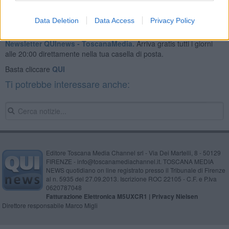
Data Deletion
Data Access
Privacy Policy
Se vuoi leggere le notizie principali della Toscana iscriviti alla
Newsletter QUInews - ToscanaMedia.
Arriva gratis tutti i giorni
alle 20:00 direttamente nella tua casella di posta.
Basta cliccare
QUI
Ti potrebbe interessare anche:
Editore Toscana Media Channel srl - Via Dei Martelli, 8 - 50129
FIRENZE - info@toscanamediachannel.it. TOSCANA MEDIA
NEWS quotidiano on line registrato presso il Tribunale di Firenze
al n. 5935 del 27.09.2013. Iscrizione ROC 22105 - C.F. e P.Iva
0620787048
Fatturazione Elettronica M5UXCR1 |
Privacy Nielsen
Direttore responsabile Marco Migli