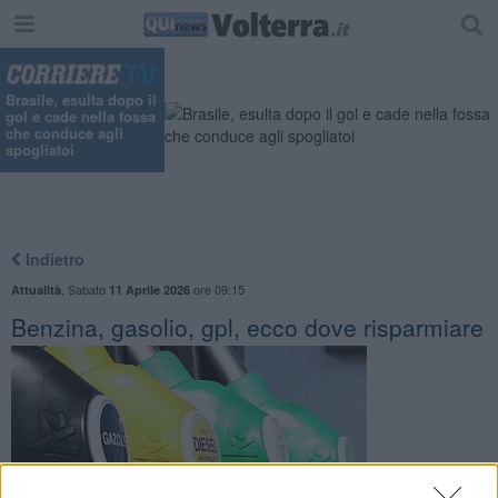
Brasile, esulta dopo il
gol e cade nella fossa
che conduce agli
spogliatoi
Indietro
,
Sabato
ore 09:15
Attualità
11 Aprile 2026
Benzina, gasolio, gpl, ecco dove risparmiare