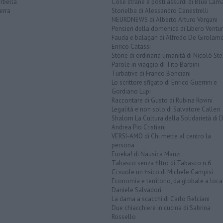
rbella
Cose strane e posti assurdi di Blue Lam
erra
Storielba di Alessandro Canestrelli
NEURONEWS di Alberto Arturo Vergani
Pensieri della domenica di Libero Ventur
Fauda e balagan di Alfredo De Girolam
Enrico Catassi
Storie di ordinaria umanità di Nicolò Ste
Parole in viaggio di Tito Barbini
Turbative di Franco Bonciani
Lo scrittore sfigato di Enrico Guerrini e
Gordiano Lupi
Raccontare di Gusto di Rubina Rovini
Legalità e non solo di Salvatore Calleri
Shalom La Cultura della Solidarietà di 
Andrea Pio Cristiani
VERSI-AMO di Chi mette al centro la
persona
Eureka! di Nausica Manzi
Tabasco senza filtro di Tabasco n.6
Ci vuole un fisico di Michele Campisi
Economia e territorio, da globale a loca
Daniele Salvadori
La dama a scacchi di Carlo Belciani
Due chiacchiere in cucina di Sabrina
Rossello