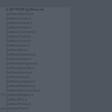
IL NETWORK QuiNews.net
QuiNewsAbetone.it
QuiNewsAmiata.it
QuiNewsAnimali.it
QuiNewsArezzo.it
QuiNewsCasentino.it
QuiNewsCecina.it
QuiNewsChianti.it
QuiNewsCuoio.it
QuiNewsElba.it
i
QuiNewsEmpolese.it
QuiNewsFirenze.it
QuiNewsGarfagnana.it
QuiNewsGrosseto.it
QuiNewsLivorno.it
QuiNewsLucca.it
QuiNewsLunigiana.it
QuiNewsMaremma.it
QuiNewsMassaCarrara.it
ATTE
QuiNewsMugello.it
QuiNewsPisa.it
QuiNewsPistoia.it
nari
QuiNewsPrato.it