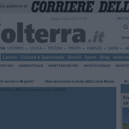
alla audience di
o
Aggiornato alle 19:00
METEO
Vene
ISA
LIVORNO
LUCCA
PISTOIA
PRATO
FIRENZE
SIENA
A
Lavoro
Cultura e Spettacolo
Eventi
Sport
Blog
Intervi
OVO VDC
GUARDISTALLO
MONTECATINI VDC
MONTESCUDAIO
MONTE
 e 46 posti"
Una carrozzina in dono allla Croce Rossa
Al Museo del
Fr
ci