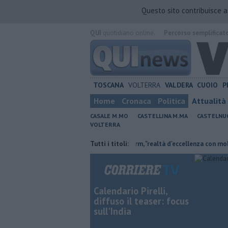
Questo sito contribuisce 
QUI
quotidiano online.
Percorso semplificat
TOSCANA
VOLTERRA
VALDERA
CUOIO
P
Home
Cronaca
Politica
Attualità
CASALE M.MO
CASTELLINA M.MA
CASTELNU
VOLTERRA
tiambiente non c'è più tempo"
Tutti i titoli:
Crm, "realtà d'eccellenza con molti servizi
Calendario Pirelli,
diffuso il teaser: focus
sull'India