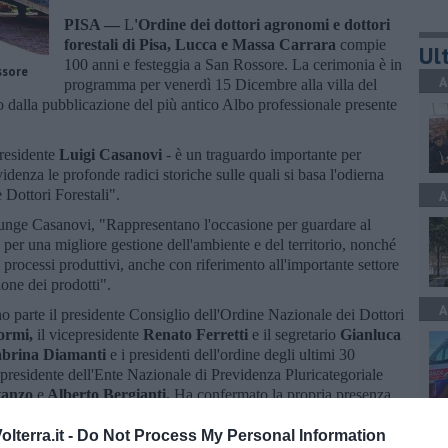
PISA —
L
'Ordine dei dottori agronomi e dottori
forestali di Pisa, Lucca e Massa Carrara
compie
Ult
100 anni e festeggia a San Rossore. La cerimonia è in
ssore
A
programma per venerdì 15 Dicembre alla villa del
 dalla pubblicazione del più antico Albo professionale presente
residente
Luigi Casanovi
- è un traguardo importante per
videnza le profonde radici storiche sulle quali si basa l'odierna
 Dottori Forestali".
A
iunge Casanovi, "Rappresentano l'occasione per guardare al
 per una migliore gestione dell'ambiente e del territorio, nonché
vi processi produttivi, anche con riferimento all'importante settore
ione dei prodotti".
A
o parte il presidente Consiglio dell'Ordine Nazionale dei Dottori
ormi,
il vicepresidente
Renato Ferretti
e il segretario
Gianluca
abrina Diamanti
e i presidenti dell'ordine degli ultimi 30
 presidente dell'Ente Nazionale di Previdenza Pluricategoriale
tanzo
e
Alberto Bergianti.
Ha confermato la propria presenza
tefania Saccardi.
A
lterra.it -
Do Not Process My Personal Information
egnati gli attestati di benemerenza agli iscritti all'Ordine di Pisa