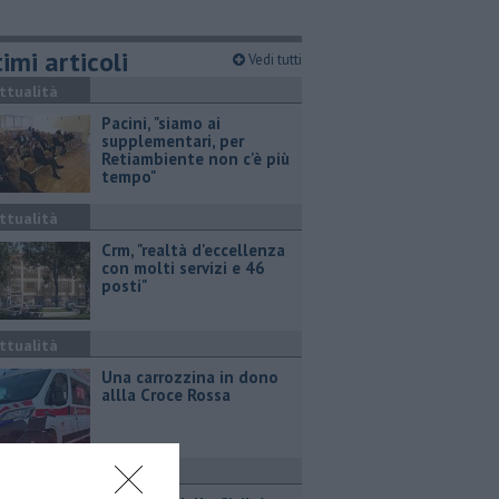
imi articoli
Vedi tutti
ttualità
Pacini, "siamo ai
supplementari, per
Retiambiente non c'è più
tempo"
ttualità
Crm, "realtà d'eccellenza
con molti servizi e 46
posti"
ttualità
Una carrozzina in dono
allla Croce Rossa
ttualità