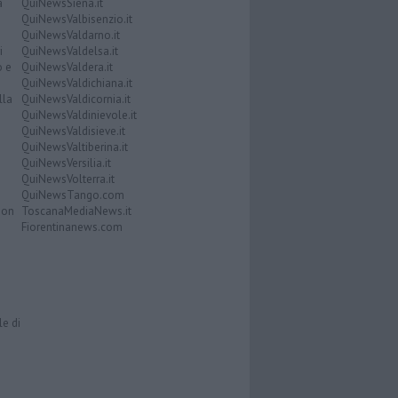
a
QuiNewsSiena.it
QuiNewsValbisenzio.it
QuiNewsValdarno.it
i
QuiNewsValdelsa.it
o e
QuiNewsValdera.it
QuiNewsValdichiana.it
lla
QuiNewsValdicornia.it
QuiNewsValdinievole.it
QuiNewsValdisieve.it
QuiNewsValtiberina.it
QuiNewsVersilia.it
QuiNewsVolterra.it
QuiNewsTango.com
Don
ToscanaMediaNews.it
Fiorentinanews.com
le di