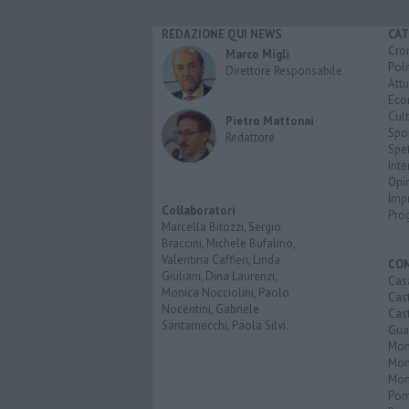
REDAZIONE QUI NEWS
CAT
Cro
Marco Migli
Poli
Direttore Responsabile
Attu
Eco
Cult
Pietro Mattonai
Spo
Redattore
Spet
Inte
Opi
Imp
Collaboratori
Pro
Marcella Bitozzi, Sergio
Braccini, Michele Bufalino,
Valentina Caffieri, Linda
CO
Giuliani, Dina Laurenzi,
Cas
Monica Nocciolini, Paolo
Cas
Nocentini, Gabriele
Cas
Santarnecchi, Paola Silvi.
Guar
Mont
Mon
Mon
Pom