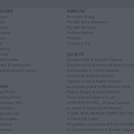
EGORIE
RUBRICHE
naca
Le notizie di oggi
tica
Più Letti della settimana
alità
Più Letti del mese
nomia
Archivio Notizie
ura
Persone
rt
Toscani in TV
tacoli
rviste
QUI BLOG
nion Leader
Incontri d'arte di Riccardo Ferrucci
rese & Professioni
Racconti della domenica di Marco Celat
grammazione Cinema
Disincantato di Adolfo Santoro
Sorridendo di Nicola Belcari
Vignaioli e vini di Nadio Stronchi
MUNI
Le pregiate penne di Pierantonio Pardi
ale M.mo
Pagine allegre di Gianni Micheli
tellina M.ma
Psico-cose di Federica Giusti
telnuovo VDC
VI PRESENTO I MIEI... di Dino Fiumalbi
distallo
Le stelle di Astrea di Edit Permay
ecatini vdc
STORIE VISPE MA NON TROPPO DISTR
tescudaio
di Dario Dal Canto
teverdi
Progettare il benessere di Erica Fiumalbi
arance
La Toscana della birra di Davide Cappan