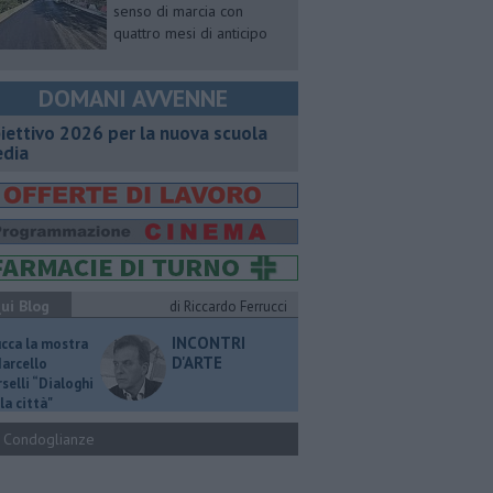
senso di marcia con
quattro mesi di anticipo
DOMANI AVVENNE
iettivo 2026 per la nuova scuola
dia
ui Blog
di Riccardo Ferrucci
INCONTRI
ucca la mostra
D'ARTE
Marcello
selli “Dialoghi
la città"
Condoglianze