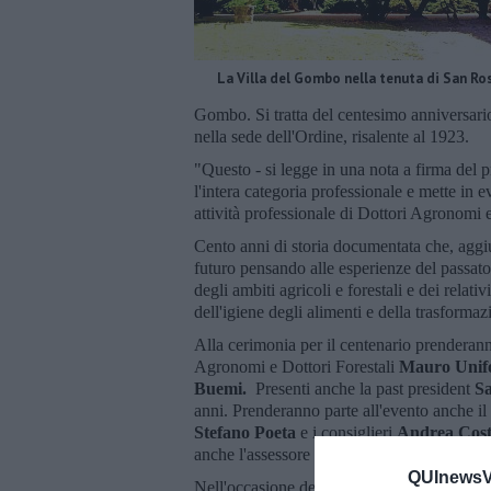
La Villa del Gombo nella tenuta di San Ro
Gombo. Si tratta del centesimo anniversario
nella sede dell'Ordine, risalente al 1923.
"Questo - si legge in una nota a firma del p
l'intera categoria professionale e mette in e
attività professionale di Dottori Agronomi e
Cento anni di storia documentata che, agg
futuro pensando alle esperienze del passato
degli ambiti agricoli e forestali e dei relati
dell'igiene degli alimenti e della trasformaz
Alla cerimonia per il centenario prenderann
Agronomi e Dottori Forestali
Mauro Unif
Buemi.
Presenti anche la past president
S
anni. Prenderanno parte all'evento anche il
Stefano Poeta
e i consiglieri
Andrea Cos
anche l'assessore regionale all'agricoltura
S
QUInewsVo
Nell'occasione della cerimonia, saranno cons