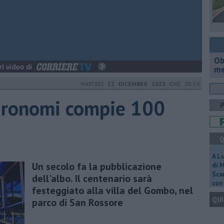
Ob
me
MARTEDÌ
12 DICEMBRE 2023
ORE 08:56
agronomi compie 100
Q
A L
Un secolo fa la pubblicazione
di 
Scar
dell'albo. Il centenario sarà
con 
festeggiato alla villa del Gombo, nel
QUI
parco di San Rossore