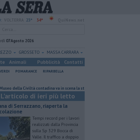
23°
34°
:
VOLTERRA
QuiNews.net
rdì
07 Agosto 2026
REZZO
GROSSETO
MASSA CARRARA
ste
Animali
Pubblicità
Contatti
VERDI
POMARANCE
RIPARBELLA
la Civiltà contadina va in scena la storia
Pacini, "siamo ai supplementa
L'articolo di ieri più letto
ana di Serrazzano, riaperta la
rcolazione
Tempi record per i lavori
realizzati dalla Provincia
sulla Sp 329 Bocca di
Valle. Il traffico a doppio