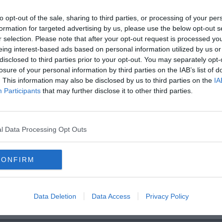
 anzianità di iscrizione.
to opt-out of the sale, sharing to third parties, or processing of your per
formation for targeted advertising by us, please use the below opt-out s
r selection. Please note that after your opt-out request is processed y
eing interest-based ads based on personal information utilized by us or
disclosed to third parties prior to your opt-out. You may separately opt-
losure of your personal information by third parties on the IAB’s list of
oscana iscriviti alla
Newsletter QUInews - ToscanaMedia.
. This information may also be disclosed by us to third parties on the
IA
amente nella tua casella di posta.
Participants
that may further disclose it to other third parties.
l Data Processing Opt Outs
to toscano
ropa
CONFIRM
igliarino, san rossore, massaciuccoli
lucca
renato ferretti
Data Deletion
Data Access
Privacy Policy