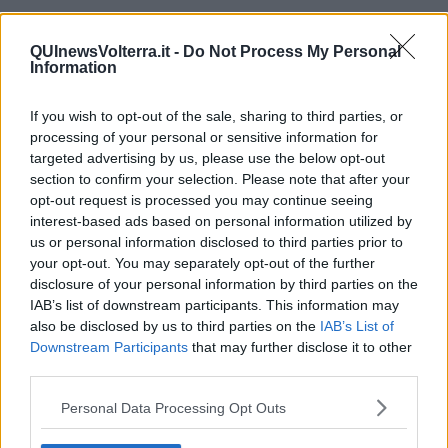
All'incontro ha preso parte anche l’ex presidente della
Toscana
Enrico Rossi
, oltre a decine di medici, infermieri,
QUInewsVolterra.it -
Do Not Process My Personal
operatori sanitari e amministrativi. "Nel dibattito pubblico si parla di
Information
tutto, ma quasi mai di sanità - ha detto Mazzeo - eppure, parliamo
di
oltre 7,2 miliardi di euro
, il 70% del bilancio regionale, e della
If you wish to opt-out of the sale, sharing to third parties, or
qualità della vita dei cittadini. Oggi, la spesa sanitaria nazionale è al
6,2% del PIL,
uno tra i livelli più bassi d'Europa
: troppo poco per
processing of your personal or sensitive information for
un Paese che vuole garantire cure universali. Chiediamo per
targeted advertising by us, please use the below opt-out
questo che sia portata almeno al 7,5%, per
assumere nuovi
section to confirm your selection. Please note that after your
medici, infermieri, operatori e ridurre davvero le liste d’attesa
".
opt-out request is processed you may continue seeing
interest-based ads based on personal information utilized by
us or personal information disclosed to third parties prior to
your opt-out. You may separately opt-out of the further
disclosure of your personal information by third parties on the
E per Mazzeo, alla luce della
riforma del 2015
, che ha accorpato le
IAB’s list of downstream participants. This information may
12 aziende sanitarie locali in tre grandi Ausl, oggi è necessaria una
also be disclosed by us to third parties on the
IAB’s List of
revisione del modello organizzativo
. "La visione di quella riforma
era giusta, ma non è stata attuata fino in fondo - ha precisato - le
Downstream Participants
that may further disclose it to other
tre grandi Ausl
sono diventate troppo grandi
e spesso in
third parties.
competizione con le Aziende ospedaliero-universitarie.
Dobbiamo
ricucire il rapporto tra ospedale e territorio
e far funzionare
Personal Data Processing Opt Outs
davvero le Case della Comunità. Serve poi una revisione delle