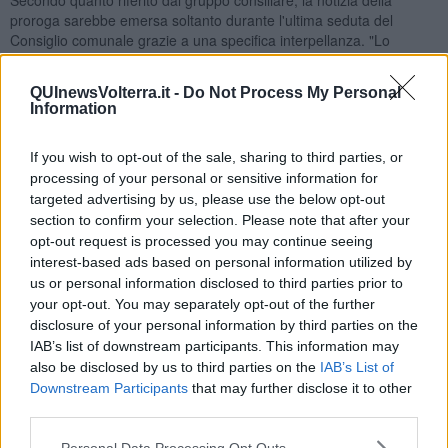
proroga sarebbe emersa soltanto durante l'ultima seduta del
Consiglio comunale grazie a una specifica interpellanza. "Lo
scioglimento della Società della Salute è stato prorogato dal 31
luglio 2026 al 31 dicembre di questo anno. E' questa ciò che
QUInewsVolterra.it -
Do Not Process My Personal
abbiamo scoperto nel corso dell'ultimo consiglio comunale grazie
Information
ad una nostra interpellanza", afferma
Giulia Contini di Diritti in
Comune.
If you wish to opt-out of the sale, sharing to third parties, or
processing of your personal or sensitive information for
targeted advertising by us, please use the below opt-out
section to confirm your selection. Please note that after your
Nel comunicato viene contestato il comportamento dell'assessora
opt-out request is processed you may continue seeing
Gianna Gambaccini Bonanno e del sindaco, accusati di non aver
interest-based ads based on personal information utilized by
informato tempestivamente il Consiglio comunale della decisione
us or personal information disclosed to third parties prior to
assunta dalla Conferenza zonale integrata il 5 Maggio scorso.
your opt-out. You may separately opt-out of the further
"
Stigmatizziamo con forza la condotta del Sindaco e
disclosure of your personal information by third parties on the
dell'Assessora
: non fornendo per tempo informazioni così
IAB’s list of downstream participants. This information may
essenziali a consiglieri, consigliere e alla Commissione, si
also be disclosed by us to third parties on the
IAB’s List of
impedisce il corretto svolgimento delle loro funzioni. Non si tratta
Downstream Participants
that may further disclose it to other
solo di un'evidente scorrettezza istituzionale, ma di una gravissima
violazione del principio di trasparenza".
third parties.
Contini evidenzia inoltre come sul sito internet del Comune le