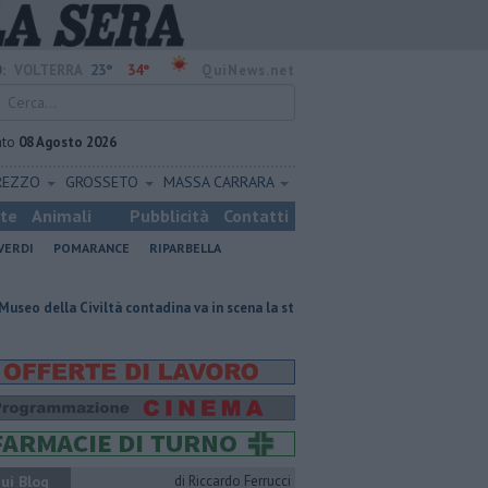
23°
34°
:
VOLTERRA
QuiNews.net
ato
08 Agosto 2026
REZZO
GROSSETO
MASSA CARRARA
ste
Animali
Pubblicità
Contatti
VERDI
POMARANCE
RIPARBELLA
Civiltà contadina va in scena la storia
Pacini, "siamo ai supplementari, 
ui Blog
di Riccardo Ferrucci