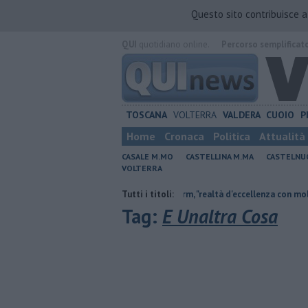
Questo sito contribuisce 
QUI
quotidiano online.
Percorso semplificat
TOSCANA
VOLTERRA
VALDERA
CUOIO
P
Home
Cronaca
Politica
Attualità
CASALE M.MO
CASTELLINA M.MA
CASTELNU
VOLTERRA
mbiente non c'è più tempo"
Tutti i titoli:
Crm, "realtà d'eccellenza con molti servizi e 
Tag:
E Unaltra Cosa