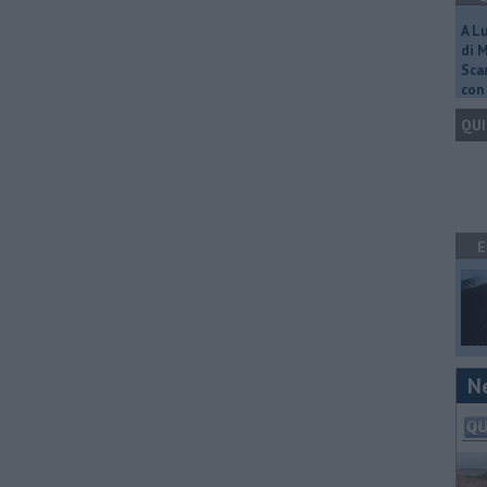
A L
di 
Scar
con 
QUI
E
N