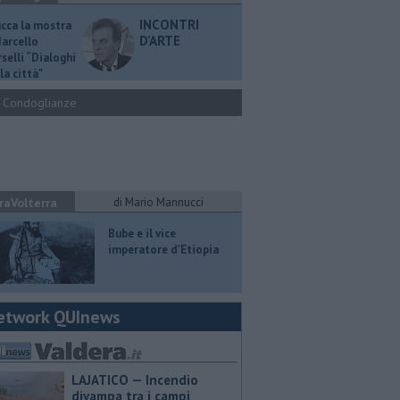
INCONTRI
ucca la mostra
D'ARTE
Marcello
selli “Dialoghi
la città"
Condoglianze
raVolterra
di Mario Mannucci
​Bube e il vice
imperatore d'Etiopia
etwork QUInews
LAJATICO — Incendio
divampa tra i campi