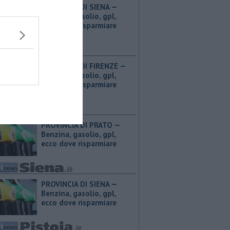
PROVINCIA DI SIENA — ​
Benzina, gasolio, gpl,
ecco dove risparmiare
PROVINCIA DI FIRENZE — ​
Benzina, gasolio, gpl,
ecco dove risparmiare
PROVINCIA DI PRATO — ​
Benzina, gasolio, gpl,
ecco dove risparmiare
PROVINCIA DI SIENA — ​
Benzina, gasolio, gpl,
ecco dove risparmiare