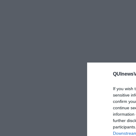
QUInewsVo
If you wish 
sensitive in
confirm you
continue se
information 
further disc
participants
Downstream 