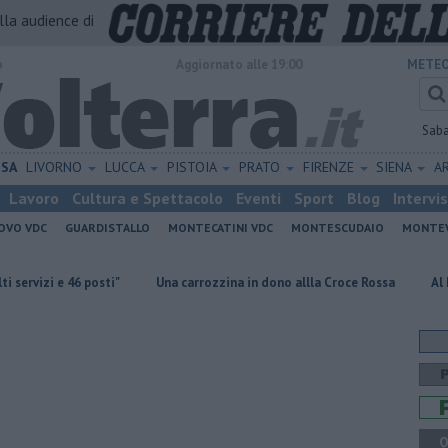
alla audience di
o
Aggiornato alle 19:00
METEO
Sab
ISA
LIVORNO
LUCCA
PISTOIA
PRATO
FIRENZE
SIENA
A
Lavoro
Cultura e Spettacolo
Eventi
Sport
Blog
Intervi
OVO VDC
GUARDISTALLO
MONTECATINI VDC
MONTESCUDAIO
MONTE
46 posti"
Una carrozzina in dono allla Croce Rossa
Al Museo della 
Q