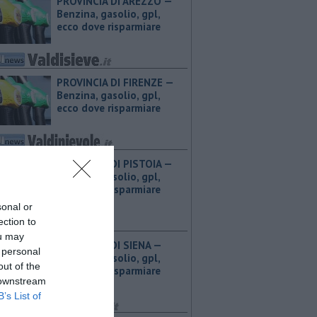
PROVINCIA DI AREZZO — ​
Benzina, gasolio, gpl,
ecco dove risparmiare
PROVINCIA DI FIRENZE — ​
Benzina, gasolio, gpl,
ecco dove risparmiare
PROVINCIA DI PISTOIA — ​
Benzina, gasolio, gpl,
ecco dove risparmiare
sonal or
ection to
ou may
PROVINCIA DI SIENA — ​
 personal
Benzina, gasolio, gpl,
out of the
ecco dove risparmiare
 downstream
B’s List of