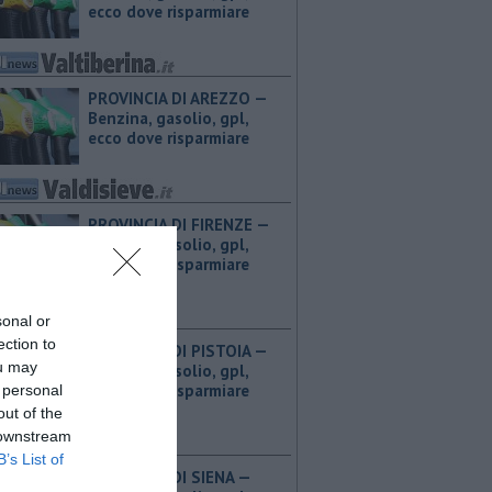
ecco dove risparmiare
PROVINCIA DI AREZZO — ​
Benzina, gasolio, gpl,
ecco dove risparmiare
PROVINCIA DI FIRENZE — ​
Benzina, gasolio, gpl,
ecco dove risparmiare
sonal or
ection to
PROVINCIA DI PISTOIA — ​
ou may
Benzina, gasolio, gpl,
ecco dove risparmiare
 personal
out of the
 downstream
B’s List of
PROVINCIA DI SIENA — ​