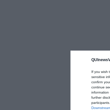
QUInewsVo
If you wish 
sensitive in
confirm you
continue se
information 
further disc
participants
Downstream 