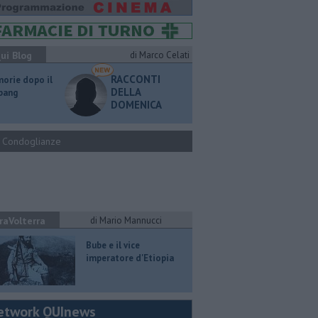
ui Blog
di Marco Celati
RACCONTI
orie dopo il
DELLA
 bang
DOMENICA
Condoglianze
raVolterra
di Mario Mannucci
​Bube e il vice
imperatore d'Etiopia
etwork QUInews