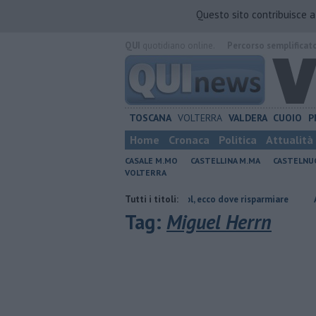
Questo sito contribuisce 
QUI
quotidiano online.
Percorso semplificat
TOSCANA
VOLTERRA
VALDERA
CUOIO
P
Home
Cronaca
Politica
Attualità
CASALE M.MO
CASTELLINA M.MA
CASTELNU
VOLTERRA
ia di Pisa
​Benzina, gasolio, gpl, ecco dove risparmiare
Tutti i titoli:
Arte, music
Tag:
Miguel Herrn