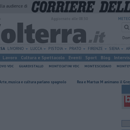
alla audience di
o
Aggiornato alle 08:30
METEO
Dom
ISA
LIVORNO
LUCCA
PISTOIA
PRATO
FIRENZE
SIENA
A
Lavoro
Cultura e Spettacolo
Eventi
Sport
Blog
Intervi
OVO VDC
GUARDISTALLO
MONTECATINI VDC
MONTESCUDAIO
MONTE
a e cultura parlano spagnolo
Rea e Martux M animano il Grey Cat
​