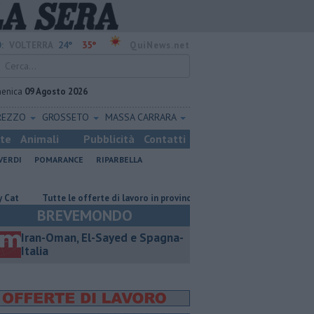
24°
35°
:
VOLTERRA
QuiNews.net
enica
09 Agosto 2026
REZZO
GROSSETO
MASSA CARRARA
ste
Animali
Pubblicità
Contatti
VERDI
POMARANCE
RIPARBELLA
Tutte le offerte di lavoro in provincia di Pisa
​Benzina, gasolio, gpl, ecc
BREVEMONDO
Iran-Oman, El-Sayed e Spagna-
Italia