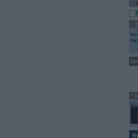
Q
Mem
big
QUI
E
N