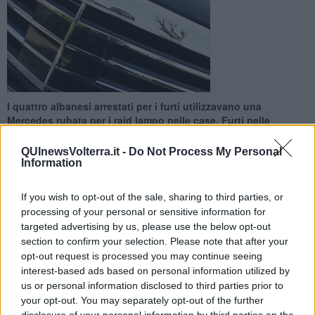
I quattro albanesi arrestati per i furti utilizzavano una
Mercedes rubata per i raid lampo nelle case. Furti nelle
province di Firenze, Pisa e Livorno
QUInewsVolterra.it -
Do Not Process My Personal
Information
If you wish to opt-out of the sale, sharing to third parties, or
processing of your personal or sensitive information for
FIRENZE —
Sono
quaranta i furti
lampo avvenuti tra gennaio e
targeted advertising by us, please use the below opt-out
marzo e perpetrati dalla banda di ladri bloccata dai carabinieri di
section to confirm your selection. Please note that after your
Firenze. I quattro, tutti albanesi di età compresa tra i 31 e i 39 anni,
opt-out request is processed you may continue seeing
effettuavano raid lampo nelle case isolate. La loro base in due
interest-based ads based on personal information utilized by
appartamenti a Montecatini Terme, dove avevano anche un
us or personal information disclosed to third parties prior to
magazzino stracolmo di refurtiva, ma cambiavano spesso
your opt-out. You may separately opt-out of the further
residenza per non destare sospetti. Stavano progettando di
disclosure of your personal information by third parties on the