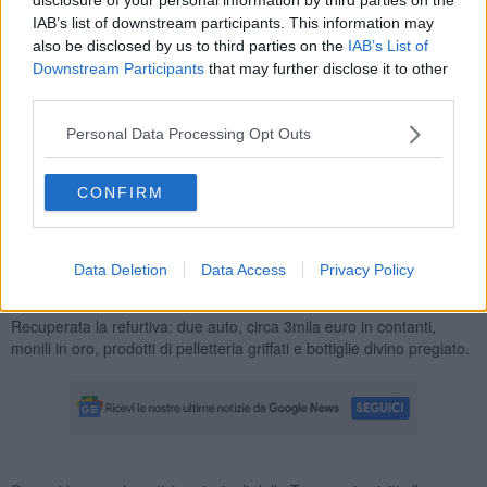
scappare all'estero e uno di loro è stato bloccato all'aeroporto di
IAB’s list of downstream participants. This information may
Pisa.
also be disclosed by us to third parties on the
IAB’s List of
Durante uno dei furti, a Pontessieve, riuscirono a rubare una
Downstream Participants
that may further disclose it to other
Mercedes con la quale misero a segno altri 15 colpi a
Firenze,
third parties.
Fiesole, Dicomano, Vicchio, Bagno a Ripoli e Borgo San
Lorenzo.
Personal Data Processing Opt Outs
CONFIRM
A marzo la banda avrebbe messo a segno altri colpi nei comuni di
Fiesole, Pontassieve, Bagno a Ripoli, in provincia di Firenze, a
Data Deletion
Data Access
Privacy Policy
Montescudaio, Terricciola in provincia di Pisa e a Collesalvetti
in provincia di Livorno
.
Recuperata la refurtiva: due auto, circa 3mila euro in contanti,
monili in oro, prodotti di pelletteria griffati e bottiglie divino pregiato.