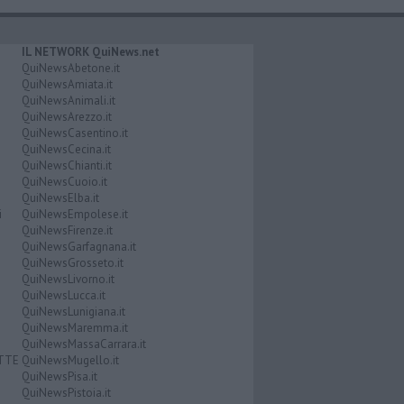
IL NETWORK QuiNews.net
QuiNewsAbetone.it
QuiNewsAmiata.it
QuiNewsAnimali.it
QuiNewsArezzo.it
QuiNewsCasentino.it
QuiNewsCecina.it
QuiNewsChianti.it
QuiNewsCuoio.it
QuiNewsElba.it
i
QuiNewsEmpolese.it
QuiNewsFirenze.it
QuiNewsGarfagnana.it
QuiNewsGrosseto.it
QuiNewsLivorno.it
QuiNewsLucca.it
QuiNewsLunigiana.it
QuiNewsMaremma.it
QuiNewsMassaCarrara.it
ATTE
QuiNewsMugello.it
QuiNewsPisa.it
QuiNewsPistoia.it