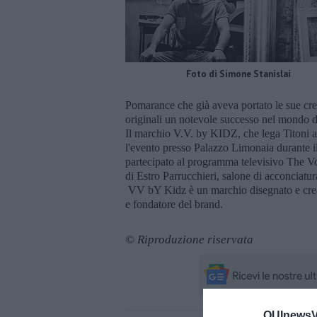
Foto di Simone Stanislai
Pomarance che già aveva portato le sue cre
originali un notevole successo nel mondo d
Il marchio V.V. by KIDZ, che lega Titoni a
l'evento presso Palazzo Limonaia durante il
partecipato al programma televisivo The Vo
di Estro Parrucchieri, salone di acconciatu
VV bY Kidz è un marchio disegnato e creat
e fondatore del brand.
© Riproduzione riservata
QUInewsVo