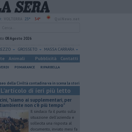
23°
34°
:
VOLTERRA
QuiNews.net
ato
08 Agosto 2026
REZZO
GROSSETO
MASSA CARRARA
ste
Animali
Pubblicità
Contatti
VERDI
POMARANCE
RIPARBELLA
Civiltà contadina va in scena la storia
Pacini, "siamo ai supplementari,
L'articolo di ieri più letto
cini, "siamo ai supplementari, per
tiambiente non c'è più tempo"
Il sindaco fa il punto sulla
situazione dell'azienda e
sollecita una risposta al
documento, inviato mesi fa