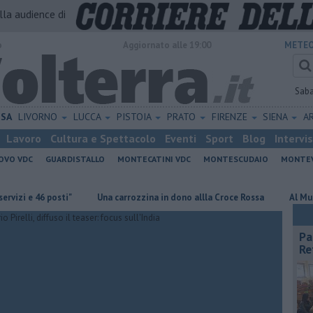
alla audience di
o
Aggiornato alle 19:00
METEO
Sab
ISA
LIVORNO
LUCCA
PISTOIA
PRATO
FIRENZE
SIENA
A
Lavoro
Cultura e Spettacolo
Eventi
Sport
Blog
Intervi
OVO VDC
GUARDISTALLO
MONTECATINI VDC
MONTESCUDAIO
MONTE
46 posti"
Una carrozzina in dono allla Croce Rossa
Al Museo della 
Pa
Re