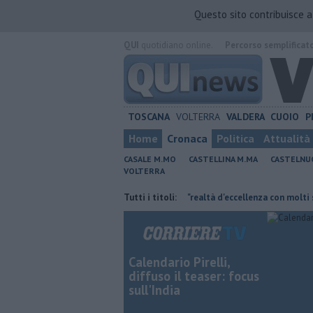
Questo sito contribuisce 
QUI
quotidiano online.
Percorso semplificat
TOSCANA
VOLTERRA
VALDERA
CUOIO
P
Home
Cronaca
Politica
Attualità
CASALE M.MO
CASTELLINA M.MA
CASTELNU
VOLTERRA
mbiente non c'è più tempo"
Tutti i titoli:
Crm, "realtà d'eccellenza con molti servizi e 
Calendario Pirelli,
diffuso il teaser: focus
sull'India