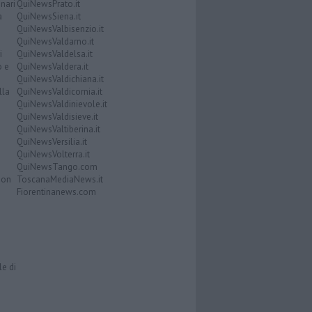
nari
QuiNewsPrato.it
a
QuiNewsSiena.it
QuiNewsValbisenzio.it
QuiNewsValdarno.it
i
QuiNewsValdelsa.it
o e
QuiNewsValdera.it
QuiNewsValdichiana.it
lla
QuiNewsValdicornia.it
QuiNewsValdinievole.it
QuiNewsValdisieve.it
QuiNewsValtiberina.it
QuiNewsVersilia.it
QuiNewsVolterra.it
QuiNewsTango.com
Don
ToscanaMediaNews.it
Fiorentinanews.com
le di