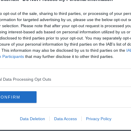
oscana iscriviti alla
Newsletter QUInews - ToscanaMedia.
amente nella tua casella di posta.
to opt-out of the sale, sharing to third parties, or processing of your per
formation for targeted advertising by us, please use the below opt-out s
r selection. Please note that after your opt-out request is processed y
eing interest-based ads based on personal information utilized by us or
disclosed to third parties prior to your opt-out. You may separately opt-
losure of your personal information by third parties on the IAB’s list of
. This information may also be disclosed by us to third parties on the
IA
Participants
that may further disclose it to other third parties.
l Data Processing Opt Outs
CONFIRM
e
palazzo pitti
firenze
limonaia
the voice of italy
toscana
Data Deletion
Data Access
Privacy Policy