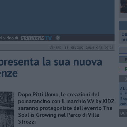
Ob
me
VENERDÌ
13 GIUGNO 2014
ORE 09:05
presenta la sua nuova
enze
Q
A L
Dopo Pitti Uomo, le creazioni del
di 
Scar
pomarancino con il marchio V.V by KIDZ
con 
saranno protagoniste dell'evento The
QUI
Soul is Growing nel Parco di Villa
Strozzi