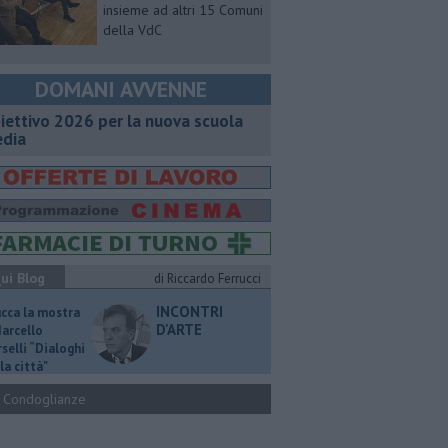
insieme ad altri 15 Comuni
della VdC
DOMANI AVVENNE
iettivo 2026 per la nuova scuola
dia
ui Blog
di Riccardo Ferrucci
INCONTRI
ucca la mostra
D'ARTE
Marcello
selli “Dialoghi
la città"
Condoglianze