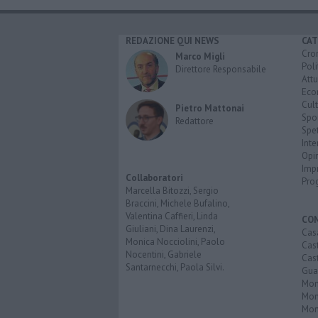
REDAZIONE QUI NEWS
CAT
Cro
Marco Migli
Poli
Direttore Responsabile
Attu
Eco
Cult
Pietro Mattonai
Spo
Redattore
Spet
Inte
Opi
Imp
Collaboratori
Pro
Marcella Bitozzi, Sergio
Braccini, Michele Bufalino,
Valentina Caffieri, Linda
CO
Giuliani, Dina Laurenzi,
Cas
Monica Nocciolini, Paolo
Cas
Nocentini, Gabriele
Cas
Santarnecchi, Paola Silvi.
Guar
Mont
Mon
Mon