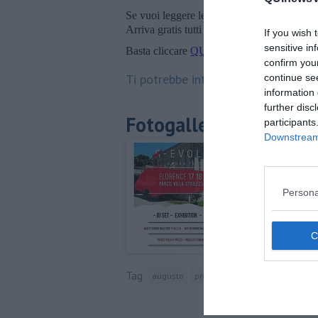
Se vuoi leggere le notizie principali della T
Arriva gratis tutti i giorni alle 20:00 dirett
If you wish 
sensitive in
Basta cliccare
QUI
confirm you
Ti potrebbe interessare anche:
continue se
information 
further disc
Fotogallery
participants
Downstream 
Persona
Tag
augusto
provincia di firenze
pomaranc