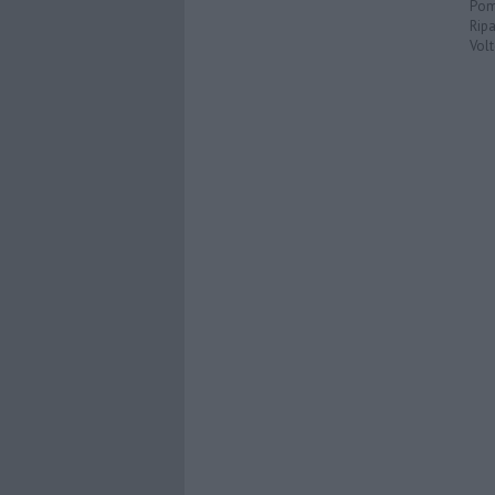
Pom
Ripa
Volt