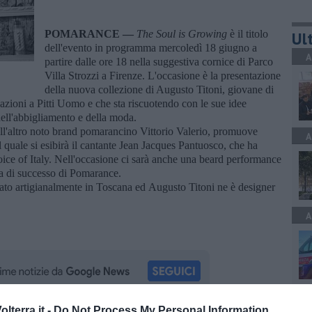
POMARANCE —
The Soul is Growing
è il titolo
Ult
dell'evento in programma mercoledì 18 giugno a
A
partire dalle ore 18 nella suggestiva cornice di Parco
Villa Strozzi a Firenze. L'occasione è la presentazione
della nuova collezione di Augusto Titoni, giovane di
azioni a Pitti Uomo e che sta riscuotendo con le sue idee
ell'abbigliamento e della moda.
ll'altro noto brand pomarancino Vittorio Valerio, promuove
A
 quale si esibirà il cantante Jean Jacques Pantuosco, che ha
ice of Italy. Nell'occasione ci sarà anche una beard performance
ra di successo di Pomarance.
o artigianalmente in Toscana ed Augusto Titoni ne è designer
A
A
lterra.it -
Do Not Process My Personal Information