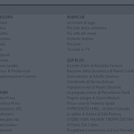
EGORIE
RUBRICHE
naca
Le notizie di oggi
tica
Più Letti della settimana
alità
Più Letti del mese
nomia
Archivio Notizie
ura
Persone
rt
Toscani in TV
tacoli
rviste
QUI BLOG
nion Leader
Incontri d'arte di Riccardo Ferrucci
rese & Professioni
Racconti della domenica di Marco Celat
grammazione Cinema
Disincantato di Adolfo Santoro
Sorridendo di Nicola Belcari
Vignaioli e vini di Nadio Stronchi
MUNI
Le pregiate penne di Pierantonio Pardi
ale M.mo
Pagine allegre di Gianni Micheli
tellina M.ma
Psico-cose di Federica Giusti
telnuovo VDC
VI PRESENTO I MIEI... di Dino Fiumalbi
distallo
Le stelle di Astrea di Edit Permay
ecatini vdc
STORIE VISPE MA NON TROPPO DISTR
tescudaio
di Dario Dal Canto
teverdi
Progettare il benessere di Erica Fiumalbi