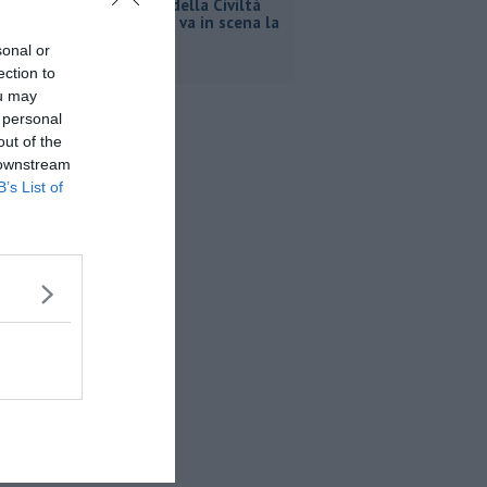
Al Museo della Civiltà
contadina va in scena la
storia
sonal or
ection to
ou may
 personal
out of the
 downstream
B’s List of