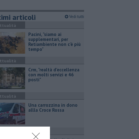
imi articoli
Vedi tutti
ttualità
Pacini, "siamo ai
supplementari, per
Retiambiente non c'è più
tempo"
ttualità
Crm, "realtà d'eccellenza
con molti servizi e 46
posti"
ttualità
Una carrozzina in dono
allla Croce Rossa
ttualità