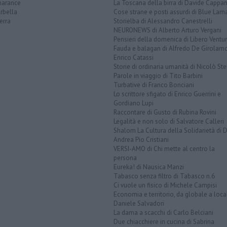
arance
La Toscana della birra di Davide Cappan
rbella
Cose strane e posti assurdi di Blue Lam
erra
Storielba di Alessandro Canestrelli
NEURONEWS di Alberto Arturo Vergani
Pensieri della domenica di Libero Ventur
Fauda e balagan di Alfredo De Girolam
Enrico Catassi
Storie di ordinaria umanità di Nicolò Ste
Parole in viaggio di Tito Barbini
Turbative di Franco Bonciani
Lo scrittore sfigato di Enrico Guerrini e
Gordiano Lupi
Raccontare di Gusto di Rubina Rovini
Legalità e non solo di Salvatore Calleri
Shalom La Cultura della Solidarietà di 
Andrea Pio Cristiani
VERSI-AMO di Chi mette al centro la
persona
Eureka! di Nausica Manzi
Tabasco senza filtro di Tabasco n.6
Ci vuole un fisico di Michele Campisi
Economia e territorio, da globale a loca
Daniele Salvadori
La dama a scacchi di Carlo Belciani
Due chiacchiere in cucina di Sabrina