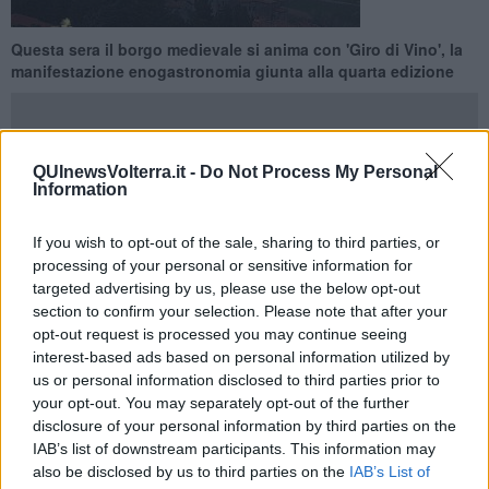
Questa sera il borgo medievale si anima con 'Giro di Vino', la
manifestazione enogastronomia giunta alla quarta edizione
QUInewsVolterra.it -
Do Not Process My Personal
Information
CASTELNUOVO VAL DI CECINA —
Cantine aperte questa sera,
27 settembre, nell'antico borgo medievale di Castelnuovo Val di
If you wish to opt-out of the sale, sharing to third parties, or
Cecina per l'appuntamento con
Giro di vino
, la manifestazione
processing of your personal or sensitive information for
enogastronomia giunta alla quarta edizione.
targeted advertising by us, please use the below opt-out
Dalle 18,30 in poi sarà possibile ritirare i calici da degustazione in
section to confirm your selection. Please note that after your
piazza xx settembre, prima di iniziare il giro delle cantine per
opt-out request is processed you may continue seeing
degustare 8 vini delle aziende presenti al costo di 7 euro.
interest-based ads based on personal information utilized by
Nell'occasione si potrà assaggiare il
vino del territorio, l'IGT
us or personal information disclosed to third parties prior to
Montecastelli
, grazie a tre aziende agricole locali:
C
astaldi,
your opt-out. You may separately opt-out of the further
Podere Santa Guglielma e C
astri Loredana
. Inoltre saranno
disclosure of your personal information by third parties on the
presenti altre quattro aziende vitivinicole con le loro
specialità:
Borgo dei Lunardi
di Cerreto Giudi,
Fattoria
IAB’s list of downstream participants. This information may
Serraiola
di Monterotondo Marittimo,
Tenuta di Canneto
nel
also be disclosed by us to third parties on the
IAB’s List of