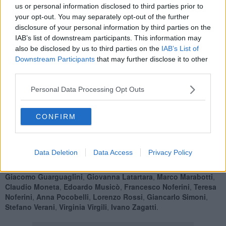
us or personal information disclosed to third parties prior to
Leopoldo di Toscana
, sarà visitabile gratuitamente fino all’11
your opt-out. You may separately opt-out of the further
Novembre ogni giorno dalle 16 alle 18.
disclosure of your personal information by third parties on the
IAB’s list of downstream participants. This information may
also be disclosed by us to third parties on the
IAB’s List of
Downstream Participants
that may further disclose it to other
In esposizione
una trentina di documenti storici
ritrovati dopo
third parties.
un'accurata ricerca nell’Archivio di Castellina, documenti che
raccontano un importante segmento di storia del territorio.
Personal Data Processing Opt Outs
L'inaugurazione, prevista appunto per sabato 25 dalle 16, si terrà
alla presenza della dottoressa
Barbara Rossi
, responsabile
CONFIRM
dell’Archivio storico del Comune di Bibbona, e del sindaco
Alessandro Giari
.
Sarà possibile ammirare anche gli scatti del concorso fotografico,
Data Deletion
Data Access
Privacy Policy
firmate da
Patrizia Ascione
,
Margherita Bartolini
,
Claudio Bini
,
Rudy Carli
,
Roberta Fiaschi
,
Carlo Francia
,
Stefano Giari
,
Giacomo Guarguaglini
,
Giovanna Latartara
,
Marco Marabotti
,
Claudio Moneta
,
Edoardo Musicò
,
Francesco Noferini
,
Teresa
Noferini
,
Anna Pocobelli
,
Lorenzo Rossi
,
Giancarlo Simoni
,
Stefano Verani
,
Virginia Virgili
,
Ivano Zagatti
.