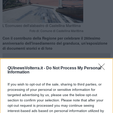
L'Ecomuseo dell'alabastro di Castellina Marittima
Foto di: Comune di Castellina Marittima
Con il contributo della Regione per celebrare il 260esimo
anniversario dell'insediamento del granduca, un'esposizione
di documenti storici e di foto
QUInewsVolterra.it -
Do Not Process My Personal
Information
CASTELLINA MARITTIMA —
Una
mostra archivistica sul
If you wish to opt-out of the sale, sharing to third parties, or
granduca Pietro Leopoldo
è pronta ad aprire sabato 25 Ottobre
processing of your personal or sensitive information for
all'
Ecomuseo dell'alabastro di Castellina Marittima
, con il titolo
targeted advertising by us, please use the below opt-out
"In viaggio con Pietro Leopoldo".
section to confirm your selection. Please note that after your
L’esposizione, realizzata dall’
associazione Microstoria
con il
opt-out request is processed you may continue seeing
contributo della Regione Toscana attraverso il bando dedicato alle
interest-based ads based on personal information utilized by
celebrazioni dei
260esimo dall’insediamento del Granduca