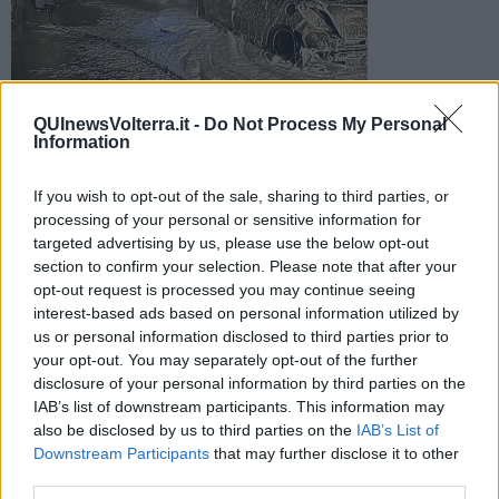
QUInewsVolterra.it -
Do Not Process My Personal
Il mezzo era in transito quando dal motore si sono sviluppate
Information
le fiamme. Le persone a bordo sono uscite dall'abitacolo
mettendosi in salvo
If you wish to opt-out of the sale, sharing to third parties, or
processing of your personal or sensitive information for
targeted advertising by us, please use the below opt-out
section to confirm your selection. Please note that after your
opt-out request is processed you may continue seeing
POMARANCE —
Intervento dei vigili del fuoco per un'auto a fuoco
interest-based ads based on personal information utilized by
sulla strada comunale di Cerreto-Canova.
us or personal information disclosed to third parties prior to
your opt-out. You may separately opt-out of the further
Il fatto è accaduto intorno alle 3,30 della notte scorsa. La macchina
disclosure of your personal information by third parties on the
era in transito quando, per cause in corso di accertamento, dal
IAB’s list of downstream participants. This information may
motore si sono sviluppate le fiamme che in breve tempo hanno
also be disclosed by us to third parties on the
IAB’s List of
avvolto completamente il mezzo, dando comunque tempo alle
Downstream Participants
that may further disclose it to other
persone a bordo di abbandonare l'abitacolo e mettersi in salvo.
third parties.