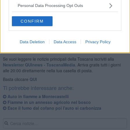
Personal Data Processing Opt Outs
L'incendio è stato spento dai vigili del fuoco. Sul posto anche i
carabinieri per i rilievi.
CONFIRM
Data Deletion
Data Access
Privacy Policy
Se vuoi leggere le notizie principali della Toscana iscriviti alla
Newsletter QUInews - ToscanaMedia.
Arriva gratis tutti i giorni
alle 20:00 direttamente nella tua casella di posta.
Basta cliccare
QUI
Ti potrebbe interessare anche:
Auto in fiamme a Montecastelli
Fiamme in un annesso agricolo nel bosco
Esce il fumo dal cofano poi l'auto si carbonizza