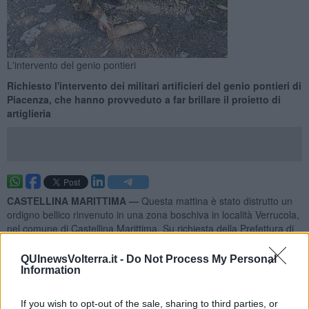
L'intervento del genio pontieri
Richiesto l'intervento dei militari artificieri del genio pontieri di
Piacenza, che hanno provveduto a far brillare il proietto di
artiglieria
CASTELLINA MARITTIMA —
Questa mattina è stato distrutto un
ordigno bellico rinvenuto in una zona boschiva in località Verrucola,
nel comune di Castellina Marittima. Su richiesta della Prefettura di
Pisa, sono intervenuti gli artificieri dell’Esercito del 2° Reggimento
genio pontieri di Piacenza.
QUInewsVolterra.it -
Do Not Process My Personal
Information
If you wish to opt-out of the sale, sharing to third parties, or