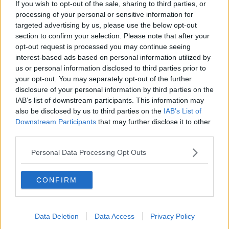
If you wish to opt-out of the sale, sharing to third parties, or
rappresentanza di Sos Volterra, Mamme Alta Val di Cecina,
processing of your personal or sensitive information for
associazione Difendiamo l'ospedale Volterra e associazione
Volterra Infanzia
che da anni si impegnano per i diritti dell'infanzia
targeted advertising by us, please use the below opt-out
affinché i territori della Val di Cecina abbiano certezze e continuità
section to confirm your selection. Please note that after your
nei servizi socio sanitari.
opt-out request is processed you may continue seeing
interest-based ads based on personal information utilized by
“Il problema che vogliamo affrontare insieme – ha specificato il
us or personal information disclosed to third parties prior to
sindaco – è quello della
guardia pediatrica a regime e
your opt-out. You may separately opt-out of the further
dell'assistenza ai bambini garantita per legge in ogni territorio
,
disclosure of your personal information by third parties on the
specialmente in quelli più periferici come il nostro. Voglio dirlo con
IAB’s list of downstream participants. This information may
orgoglio:
Montecatini Val di Cecina è il primo Comune ad aver
also be disclosed by us to third parties on the
IAB’s List of
accolto formalmente la richiesta di queste associazion
i. Non è
Downstream Participants
that may further disclose it to other
solo una questione di sensibilità, ma di visione politica e tutela della
salute dei nostri figli. Troppo spesso i piccoli centri vengono
third parties.
penalizzati, ma esistono strumenti normativi che dobbiamo
conoscere e azionare”.
Personal Data Processing Opt Outs
CONFIRM
E proprio nei giorni in cui il confronto serrato riguarda l'esclusione
di diversi comuni dall'elenco di quelli montani, “questa – ha
Data Deletion
Data Access
Privacy Policy
aggiunto Auriemma – diventa una battaglia fondamentale, poiché