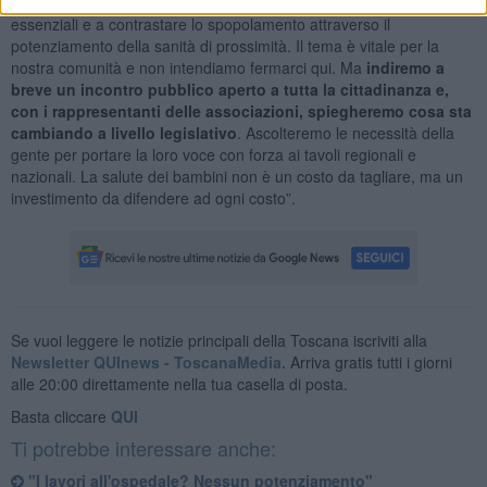
l'art. 6 del nuovo Ddl Montagna punta proprio a garantire i servizi
essenziali e a contrastare lo spopolamento attraverso il
potenziamento della sanità di prossimità. Il tema è vitale per la
nostra comunità e non intendiamo fermarci qui. Ma
indiremo a
breve un incontro pubblico aperto a tutta la cittadinanza e,
con i rappresentanti delle associazioni, spiegheremo cosa sta
cambiando a livello legislativo
. Ascolteremo le necessità della
gente per portare la loro voce con forza ai tavoli regionali e
nazionali. La salute dei bambini non è un costo da tagliare, ma un
investimento da difendere ad ogni costo”.
Se vuoi leggere le notizie principali della Toscana iscriviti alla
Newsletter QUInews - ToscanaMedia.
Arriva gratis tutti i giorni
alle 20:00 direttamente nella tua casella di posta.
Basta cliccare
QUI
Ti potrebbe interessare anche:
"I lavori all'ospedale? Nessun potenziamento"