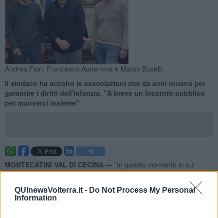
Andrea Fiori, Francesco Auriemma e Marco Buselli
Il sindaco ha accolto le associazioni che da anni lottano per
garantire i diritti dell'infanzia. "A breve un incontro pubblico
per muoverci insieme"
MONTECATINI VAL DI CECINA —
”In questo momento in cui
stiamo lottando per essere riconosciuti come comuni montani,
è
giusto fare un'altra battaglia, quella che riguarda l'assistenza
QUInewsVolterra.it -
Do Not Process My Personal
pediatrica
”. Parola del sindaco di Montecatini Val di Cecina
Information
Francesco Auriemma
che ha ricevuto in Comune
Andrea Fiori
dell'associazione Cuore di Bimbo e Marco Buselli in