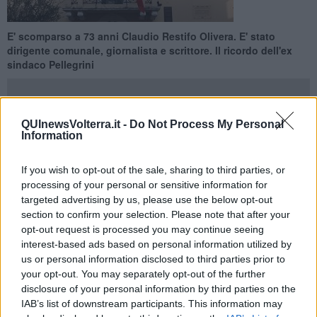
E' scomparso a 73 anni Claudio Restifo Olivera. E' stato
dirigente comunale, giornalista e scrittore. Il ricordo dell'ex
sindaco Pellegrini
QUInewsVolterra.it -
Do Not Process My Personal
Information
CECINA —
E' morto a 73 anni
Claudio Restifo Olivera.
Abitava a
Cecina ed era stato a lungo dirigente del Comune di
If you wish to opt-out of the sale, sharing to third parties, or
Montescudaio.
processing of your personal or sensitive information for
targeted advertising by us, please use the below opt-out
Proprio l'ex sindaco
Aurelio Pellegrini
lo ha ricordato con un
section to confirm your selection. Please note that after your
toccante messaggio sui social. "Ricordo, oltre ai tanti anni di lavoro
opt-out request is processed you may continue seeing
insieme, gli anni '70, quando io giovane assessore in comune lo
interest-based ads based on personal information utilized by
conobbi la prima volta quando entrò in Comune a Montescudaio
us or personal information disclosed to third parties prior to
come bibliotecario e insieme mettemmo su la biblioteca, che non
esisteva, nei locali della Torre Civica."
your opt-out. You may separately opt-out of the further
disclosure of your personal information by third parties on the
IAB’s list of downstream participants. This information may