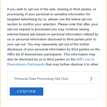
programmazione di Agosto è quindi dedicata a chi resta, a chi
torna, a chi viene per la prima volta a Montescudaio, per contribuire
If you wish to opt-out of the sale, sharing to third parties, or
a costruire una comunità più viva". Galluzzi ha inoltre sottolineato il
processing of your personal or sensitive information for
significativo cambio di passo rispetto all'anno precedente: "Rispetto
targeted advertising by us, please use the below opt-out
all’anno scorso quando, pur essendosi insediata la giunta da pochi
giorni si riuscì comunque a costruire un cartellone di eventi
section to confirm your selection. Please note that after your
frettoloso, quest’anno la programmazione è il frutto della
opt-out request is processed you may continue seeing
collaborazione con la Proloco che ne ha curato la proposta e la
interest-based ads based on personal information utilized by
realizzazione".
us or personal information disclosed to third parties prior to
your opt-out. You may separately opt-out of the further
Il cartellone di Agosto è ampio e offre appuntamenti pensati per
disclosure of your personal information by third parties on the
coinvolgere diverse fasce di pubblico. Tra questi, sabato 3 Agosto
IAB’s list of downstream participants. This information may
"La Notte Verde di Montescudaio", un evento centrale e
also be disclosed by us to third parties on the
IAB’s List of
profondamente significativo, perché la Notte Verde si concentrerà
Downstream Participants
that may further disclose it to other
sul tema della 'restanza': come rimanere o tornare nei paesi che
third parties.
subiscono lo spopolamento, ma con uno sguardo nuovo e
propositivo. L'evento prevede dibattiti, laboratori, mercatini, musica
Personal Data Processing Opt Outs
e spettacoli, invitando a invertire lo sguardo, muovendo dai margini,
dalle periferie per riscoprire il valore intrinseco di ogni luogo.
Venerdì 9 Agosto, il concerto per pianoforte e orchestra al Piazzale
CONFIRM
del Castello. Alle ore 21, l'Associazione Ars Novecento regalerà
una serata musicale nel magico scenario del Castello,
confermando la vivacità culturale di Montescudaio. Giovedì 15