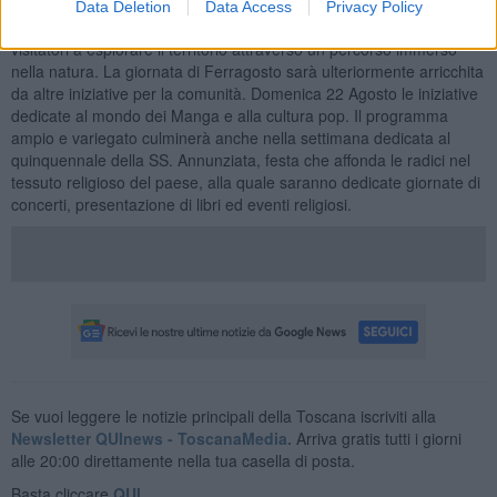
Agosto, il Ferragosto a Montescudaio conferma la storica
Data Deletion
Data Access
Privacy Policy
Scarpinata, un appuntamento che invita ogni anno residenti e
visitatori a esplorare il territorio attraverso un percorso immerso
nella natura. La giornata di Ferragosto sarà ulteriormente arricchita
da altre iniziative per la comunità. Domenica 22 Agosto le iniziative
dedicate al mondo dei Manga e alla cultura pop. Il programma
ampio e variegato culminerà anche nella settimana dedicata al
quinquennale della SS. Annunziata, festa che affonda le radici nel
tessuto religioso del paese, alla quale saranno dedicate giornate di
concerti, presentazione di libri ed eventi religiosi.
Se vuoi leggere le notizie principali della Toscana iscriviti alla
Newsletter QUInews - ToscanaMedia.
Arriva gratis tutti i giorni
alle 20:00 direttamente nella tua casella di posta.
Basta cliccare
QUI