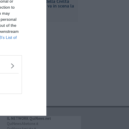
Al Museo della Civiltà
sonal or
contadina va in scena la
ection to
storia
ou may
 personal
out of the
 downstream
B’s List of
IL NETWORK QuiNews.net
QuiNewsAbetone.it
QuiNewsAmiata.it