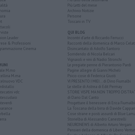
alità
Più Letti del mese
nomia
Archivio Notizie
ura
Persone
rt
Toscani in TV
tacoli
rviste
QUI BLOG
nion Leader
Incontri d'arte di Riccardo Ferrucci
rese & Professioni
Racconti della domenica di Marco Celat
grammazione Cinema
Disincantato di Adolfo Santoro
Sorridendo di Nicola Belcari
Vignaioli e vini di Nadio Stronchi
MUNI
Le pregiate penne di Pierantonio Pardi
ale M.mo
Pagine allegre di Gianni Micheli
tellina M.ma
Psico-cose di Federica Giusti
telnuovo VDC
VI PRESENTO I MIEI... di Dino Fiumalbi
distallo
Le stelle di Astrea di Edit Permay
ecatini vdc
STORIE VISPE MA NON TROPPO DISTR
tescudaio
di Dario Dal Canto
teverdi
Progettare il benessere di Erica Fiumalbi
arance
La Toscana della birra di Davide Cappan
rbella
Cose strane e posti assurdi di Blue Lam
erra
Storielba di Alessandro Canestrelli
NEURONEWS di Alberto Arturo Vergani
Pensieri della domenica di Libero Ventur