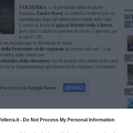
VOLTERRA —
Il presidente della Regione
Toscana,
Enrico Rossi
, si recherà a Volterra per un
Ult
sopralluogo dopo gli ultimi danni subiti dalla città.
A
L'arrivo di Rossi in
piazza Martiri della Libertà
,
dove ieri è caduto lo sperone di roccia, è previsto per
le ore 17,30.
in un sopralluogo in Provincia di Siena.
 della Protezione civile regionale
ha emesso alle ore 13 un
ti meteo delle ultime ore.
A
ofondita della situazione
che ha portato alla caduta della cinta
 con la Soprintendenza gli interventi da eseguire e l'eventuale
A
oscana iscriviti alla
Newsletter QUInews - ToscanaMedia.
amente nella tua casella di posta.
lterra.it -
Do Not Process My Personal Information
A