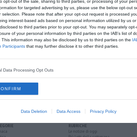
to opt-out of the sale, sharing to third parties, or processing of your per
formation for targeted advertising by us, please use the below opt-out s
r selection. Please note that after your opt-out request is processed y
eing interest-based ads based on personal information utilized by us or
disclosed to third parties prior to your opt-out. You may separately opt-
losure of your personal information by third parties on the IAB’s list of
. This information may also be disclosed by us to third parties on the
IA
Participants
that may further disclose it to other third parties.
l Data Processing Opt Outs
CONFIRM
artiri della libertà
provincia di siena
protezione civile
Data Deletion
Data Access
Privacy Policy
EGORIE
RUBRICHE
naca
Le notizie di oggi
tica
Più Letti della settimana