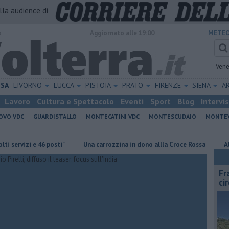
alla audience di
o
Aggiornato alle 19:00
METEO
Vene
ISA
LIVORNO
LUCCA
PISTOIA
PRATO
FIRENZE
SIENA
A
Lavoro
Cultura e Spettacolo
Eventi
Sport
Blog
Intervi
OVO VDC
GUARDISTALLO
MONTECATINI VDC
MONTESCUDAIO
MONTE
zi e 46 posti"
Una carrozzina in dono allla Croce Rossa
Al Museo d
Fr
ci