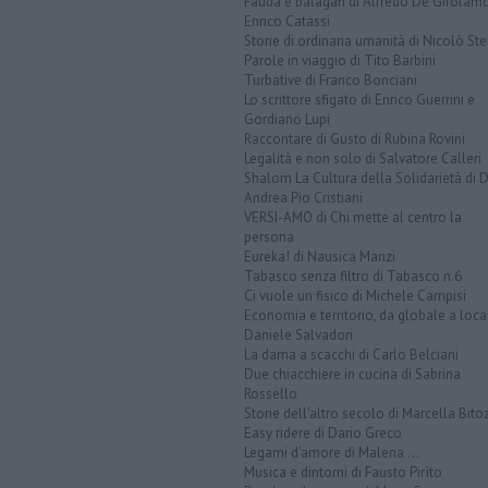
Fauda e balagan di Alfredo De Girolam
Enrico Catassi
Storie di ordinaria umanità di Nicolò Ste
Parole in viaggio di Tito Barbini
Turbative di Franco Bonciani
Lo scrittore sfigato di Enrico Guerrini e
Gordiano Lupi
Raccontare di Gusto di Rubina Rovini
Legalità e non solo di Salvatore Calleri
Shalom La Cultura della Solidarietà di 
Andrea Pio Cristiani
VERSI-AMO di Chi mette al centro la
persona
Eureka! di Nausica Manzi
Tabasco senza filtro di Tabasco n.6
Ci vuole un fisico di Michele Campisi
Economia e territorio, da globale a loca
Daniele Salvadori
La dama a scacchi di Carlo Belciani
Due chiacchiere in cucina di Sabrina
Rossello
Storie dell'altro secolo di Marcella Bito
Easy ridere di Dario Greco
Legami d'amore di Malena ...
Musica e dintorni di Fausto Pirìto