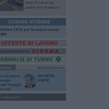
senso di marcia con
quattro mesi di anticipo
DOMANI AVVENNE
iettivo 2026 per la nuova scuola
dia
ui Blog
di Riccardo Ferrucci
INCONTRI
ucca la mostra
D'ARTE
Marcello
selli “Dialoghi
la città"
Condoglianze