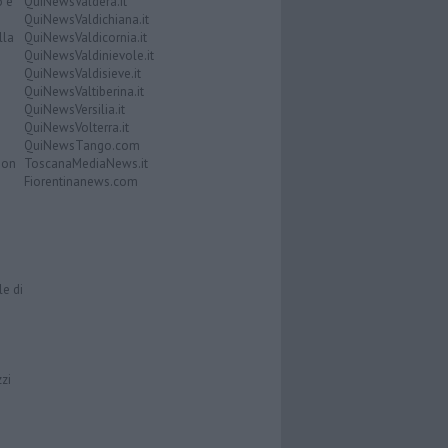
o e
QuiNewsValdera.it
QuiNewsValdichiana.it
lla
QuiNewsValdicornia.it
QuiNewsValdinievole.it
QuiNewsValdisieve.it
QuiNewsValtiberina.it
QuiNewsVersilia.it
QuiNewsVolterra.it
QuiNewsTango.com
Don
ToscanaMediaNews.it
Fiorentinanews.com
le di
zzi