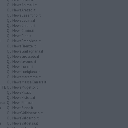
QuiNewsAnimali.it
QuiNewsArezzo.it
QuiNewsCasentino.it
QuiNewsCecina.it
QuiNewsChianti.it
QuiNewsCuoio.it
QuiNewsElba.it
i
QuiNewsEmpolese.it
QuiNewsFirenze.it
QuiNewsGarfagnana.it
QuiNewsGrosseto.it
QuiNewsLivorno.it
QuiNewsLucca.it
QuiNewsLunigiana.it
QuiNewsMaremma.it
QuiNewsMassaCarrara.it
ATTE
QuiNewsMugello.it
QuiNewsPisa.it
QuiNewsPistoia.it
nari
QuiNewsPrato.it
a
QuiNewsSiena.it
QuiNewsValbisenzio.it
QuiNewsValdarno.it
i
QuiNewsValdelsa.it