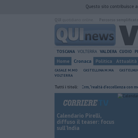
Questo sito contribuisce 
QUI
quotidiano online.
Percorso semplificat
TOSCANA
VOLTERRA
VALDERA
CUOIO
P
Home
Cronaca
Politica
Attualità
CASALE M.MO
CASTELLINA M.MA
CASTELNU
VOLTERRA
Retiambiente non c'è più tempo"
Tutti i titoli:
Crm, "realtà d'eccellenza con molti servi
Calendario Pirelli,
diffuso il teaser: focus
sull'India