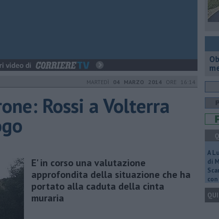
Ob
me
MARTEDÌ
04 MARZO 2014
ORE 16:14
rone: Rossi a Volterra
ogo
Q
A L
E' in corso una valutazione
di 
Scar
approfondita della situazione che ha
con 
portato alla caduta della cinta
QUI
muraria