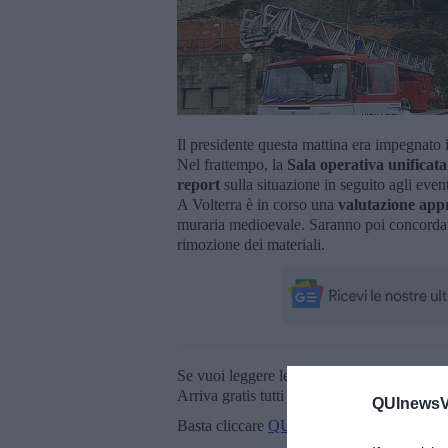
Il presidente questa mattina era impegnato 
Nel frattempo, la
Sala operativa unificata
report
sulla situazione in seguito agli even
A Volterra è in corso una
valutazione appr
muraria medioevale. Saranno poi concordati
rimozione dei materiali.
Se vuoi leggere le notizie principali della T
Arriva gratis tutti i giorni alle 20:00 dirett
QUInewsVo
Basta cliccare
QUI