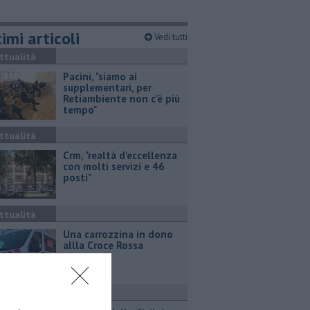
imi articoli
Vedi tutti
ttualità
Pacini, "siamo ai
supplementari, per
Retiambiente non c'è più
tempo"
ttualità
Crm, "realtà d'eccellenza
con molti servizi e 46
posti"
ttualità
Una carrozzina in dono
allla Croce Rossa
ttualità