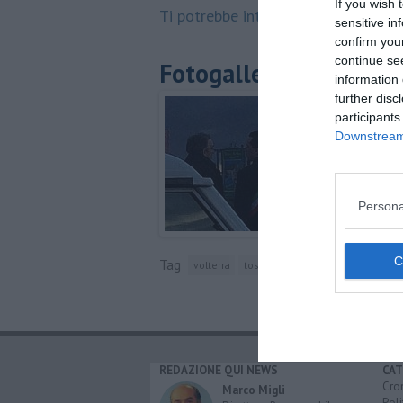
If you wish 
Ti potrebbe interessare anche:
sensitive in
confirm you
continue se
Fotogallery
information 
further disc
participants
Downstream 
Persona
Tag
volterra
toscana
enrico rossi
piazza m
REDAZIONE QUI NEWS
CAT
Cro
Marco Migli
Poli