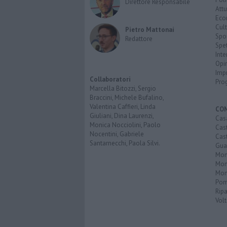
Direttore Responsabile
Attu
Eco
Cult
Pietro Mattonai
Spo
Redattore
Spet
Inte
Opi
Imp
Collaboratori
Pro
Marcella Bitozzi, Sergio
Braccini, Michele Bufalino,
Valentina Caffieri, Linda
CO
Giuliani, Dina Laurenzi,
Cas
Monica Nocciolini, Paolo
Cas
Nocentini, Gabriele
Cas
Santarnecchi, Paola Silvi.
Guar
Mont
Mon
Mon
Pom
Ripa
Volt