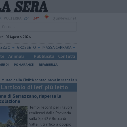
23°
34°
:
VOLTERRA
QuiNews.net
rdì
07 Agosto 2026
REZZO
GROSSETO
MASSA CARRARA
ste
Animali
Pubblicità
Contatti
VERDI
POMARANCE
RIPARBELLA
ella Civiltà contadina va in scena la storia
Pacini, "siamo ai supplement
L'articolo di ieri più letto
ana di Serrazzano, riaperta la
rcolazione
Tempi record per i lavori
realizzati dalla Provincia
sulla Sp 329 Bocca di
Valle. Il traffico a doppio