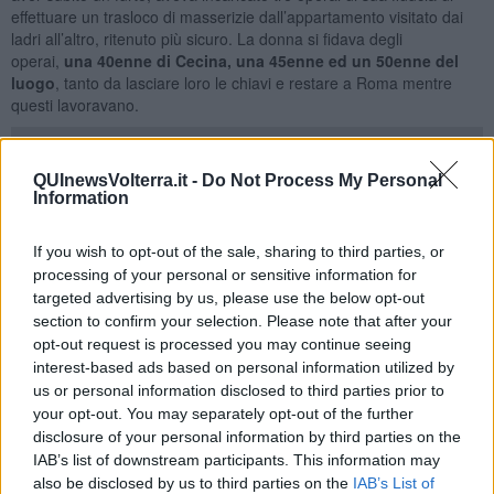
effettuare un trasloco di masserizie dall’appartamento visitato dai
ladri all’altro, ritenuto più sicuro. La donna si fidava degli
operai,
una 40enne di Cecina, una 45enne ed un 50enne del
luogo
, tanto da lasciare loro le chiavi e restare a Roma mentre
questi lavoravano.
QUInewsVolterra.it -
Do Not Process My Personal
Information
Ma dopo alcuni giorni quando la vittima del furto è tornata a
Castellina ha trovato l’amara sorpresa: oltre a quelli rubati in
precedenza mancavano numerosi altri oggetti tra cui
quadri,
If you wish to opt-out of the sale, sharing to third parties, or
suppellettili e ceramiche
.
processing of your personal or sensitive information for
targeted advertising by us, please use the below opt-out
I primi di luglio una conoscente della signora romana era
section to confirm your selection. Please note that after your
Montescudaio per effettuare degli acquisti presso “Il mercatino
opt-out request is processed you may continue seeing
dell’usato” e ha notato alcuni quadri che era certa appartenessero
alla sua amica. Nel dubbio li ha acquistati e ha chiamato l'amica.
interest-based ads based on personal information utilized by
Così la vittima del duplice furto si è rivolta ai militari della locale
us or personal information disclosed to third parties prior to
Stazione: arrivati dal rivenditore di oggetti usati con la donna,
your opt-out. You may separately opt-out of the further
questa ha subito riconosciuto tra le merci esposte
9 oggetti di sua
disclosure of your personal information by third parties on the
proprietà, portati via da casa sua sia nel furto che nel corso
IAB’s list of downstream participants. This information may
del trasloco
. Si tratta di ceramiche e suppellettili per un valore
also be disclosed by us to third parties on the
IAB’s List of