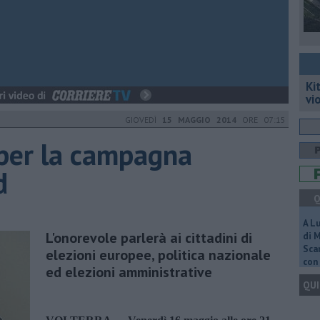
Ki
vi
GIOVEDÌ
15 MAGGIO 2014
ORE 07:15
 per la campagna
d
Q
A L
L'onorevole parlerà ai cittadini di
di 
Scar
elezioni europee, politica nazionale
con 
ed elezioni amministrative
QUI