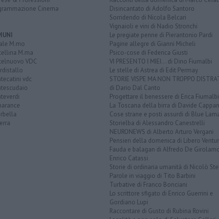
grammazione Cinema
Disincantato di Adolfo Santoro
Sorridendo di Nicola Belcari
Vignaioli e vini di Nadio Stronchi
MUNI
Le pregiate penne di Pierantonio Pardi
ale M.mo
Pagine allegre di Gianni Micheli
tellina M.ma
Psico-cose di Federica Giusti
telnuovo VDC
VI PRESENTO I MIEI... di Dino Fiumalbi
distallo
Le stelle di Astrea di Edit Permay
ecatini vdc
STORIE VISPE MA NON TROPPO DISTR
tescudaio
di Dario Dal Canto
teverdi
Progettare il benessere di Erica Fiumalbi
arance
La Toscana della birra di Davide Cappan
rbella
Cose strane e posti assurdi di Blue Lam
erra
Storielba di Alessandro Canestrelli
NEURONEWS di Alberto Arturo Vergani
Pensieri della domenica di Libero Ventur
Fauda e balagan di Alfredo De Girolam
Enrico Catassi
Storie di ordinaria umanità di Nicolò Ste
Parole in viaggio di Tito Barbini
Turbative di Franco Bonciani
Lo scrittore sfigato di Enrico Guerrini e
Gordiano Lupi
Raccontare di Gusto di Rubina Rovini