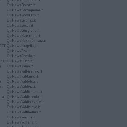
QuiNewsFirenze.it
QuiNewsGarfagnana.it
QuiNewsGrosseto.it
QuiNewsLivorno.it
QuiNewsLucca.it
QuiNewsLunigiana.it
QuiNewsMaremma.it
QuiNewsMassaCarrara.it
ATTE
QuiNewsMugello.it
QuiNewsPisa.it
QuiNewsPistoia.it
nari
QuiNewsPrato.it
a
QuiNewsSiena.it
QuiNewsValbisenzio.it
QuiNewsValdarno.it
i
QuiNewsValdelsa.it
o e
QuiNewsValdera.it
QuiNewsValdichiana.it
lla
QuiNewsValdicornia.it
QuiNewsValdinievole.it
QuiNewsValdisieve.it
QuiNewsValtiberina.it
QuiNewsVersilia.it
QuiNewsVolterra.it