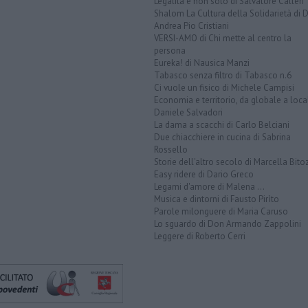
Legalità e non solo di Salvatore Calleri
Shalom La Cultura della Solidarietà di 
Andrea Pio Cristiani
VERSI-AMO di Chi mette al centro la
persona
Eureka! di Nausica Manzi
Tabasco senza filtro di Tabasco n.6
Ci vuole un fisico di Michele Campisi
Economia e territorio, da globale a loca
Daniele Salvadori
La dama a scacchi di Carlo Belciani
Due chiacchiere in cucina di Sabrina
Rossello
Storie dell'altro secolo di Marcella Bito
Easy ridere di Dario Greco
Legami d'amore di Malena ...
Musica e dintorni di Fausto Pirìto
Parole milonguere di Maria Caruso
Lo sguardo di Don Armando Zappolini
Leggere di Roberto Cerri