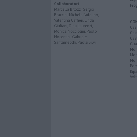
Collaboratori
Pro
Marcella Bitozzi, Sergio
Braccini, Michele Bufalino,
Valentina Caffieri, Linda
CO
Giuliani, Dina Laurenzi,
Cas
Monica Nocciolini, Paolo
Cas
Nocentini, Gabriele
Cas
Santarnecchi, Paola Silvi.
Guar
Mont
Mon
Mon
Pom
Ripa
Volt