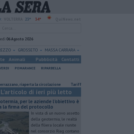
23°
34°
:
VOLTERRA
QuiNews.net
vedì
06 Agosto 2026
REZZO
GROSSETO
MASSA CARRARA
ste
Animali
Pubblicità
Contatti
VERDI
POMARANCE
RIPARBELLA
no, riaperta la circolazione
Tariffe del teleriscaldamento, nessun aum
L'articolo di ieri più letto
otermia, per le aziende l'obiettivo è
a la firma del protocollo
In vista di un nuovo assetto
della geotermia, le realtà
della filiera locale riunite
nel consorzio Riag contano