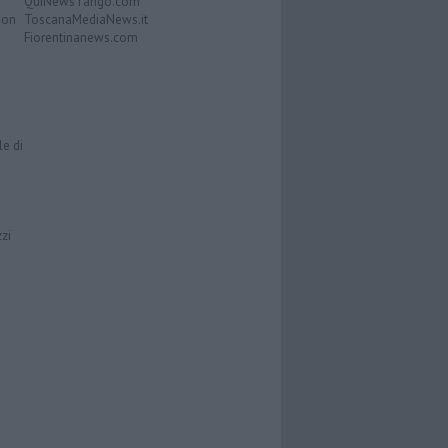
QuiNewsTango.com
Don
ToscanaMediaNews.it
Fiorentinanews.com
le di
zzi