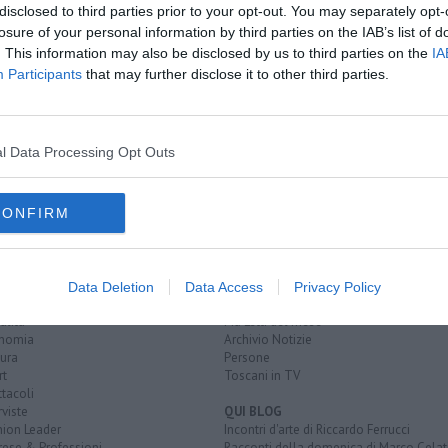
disclosed to third parties prior to your opt-out. You may separately opt-
losure of your personal information by third parties on the IAB’s list of
. This information may also be disclosed by us to third parties on the
IA
Participants
that may further disclose it to other third parties.
ederico gelli
dogana
albergo nazionale
castelnuovo di val di cecina
nistra
l Data Processing Opt Outs
CONFIRM
EGORIE
RUBRICHE
naca
Le notizie di oggi
Data Deletion
Data Access
Privacy Policy
tica
Più Letti della settimana
alità
Più Letti del mese
nomia
Archivio Notizie
ura
Persone
rt
Toscani in TV
tacoli
rviste
QUI BLOG
nion Leader
Incontri d'arte di Riccardo Ferrucci
rese & Professioni
Racconti della domenica di Marco Celat