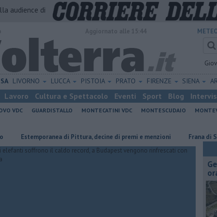
alla audience di
o
Aggiornato alle 15:44
METEO
Gio
ISA
LIVORNO
LUCCA
PISTOIA
PRATO
FIRENZE
SIENA
A
Lavoro
Cultura e Spettacolo
Eventi
Sport
Blog
Intervi
OVO VDC
GUARDISTALLO
MONTECATINI VDC
MONTESCUDAIO
MONTE
Estemporanea di Pittura, decine di premi e menzioni
Frana di Serrazza
Ge
or