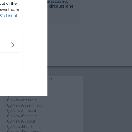
Frana di Serrazzano,
out of the
riaperta la circolazione
 downstream
B’s List of
IL NETWORK QuiNews.net
QuiNewsAbetone.it
QuiNewsAmiata.it
QuiNewsAnimali.it
QuiNewsArezzo.it
QuiNewsCasentino.it
QuiNewsCecina.it
QuiNewsChianti.it
QuiNewsCuoio.it
QuiNewsElba.it
i
QuiNewsEmpolese.it