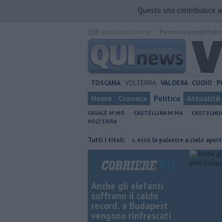
Questo sito contribuisce 
QUI
quotidiano online.
Percorso semplificat
TOSCANA
VOLTERRA
VALDERA
CUOIO
P
Home
Cronaca
Politica
Attualità
CASALE M.MO
CASTELLINA M.MA
CASTELNU
VOLTERRA
sun aumento
Sport e tempo libero, ecco le palestre a cielo aperto
Tutti i titoli:
Anche gli elefanti
soffrono il caldo
record, a Budapest
vengono rinfrescati