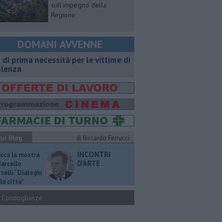
sull'impegno della
Regione
DOMANI AVVENNE
t di prima necessità per le vittime di
olenza
ui Blog
di Riccardo Ferrucci
INCONTRI
ucca la mostra
D'ARTE
Marcello
selli “Dialoghi
la città"
Condoglianze