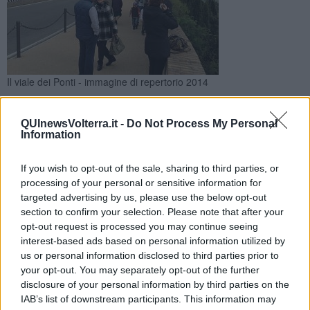
Il viale dei Ponti - immagine di repertorio 2014
Nuova illuminazione per il viale che conduce a Piazza Martiri
della libertà: al posto dei vecchi 'globi', delle lanterne a basso
QUInewsVolterra.it -
Do Not Process My Personal
consumo
Information
If you wish to opt-out of the sale, sharing to third parties, or
processing of your personal or sensitive information for
targeted advertising by us, please use the below opt-out
section to confirm your selection. Please note that after your
VOLTERRA —
E’ in fase di ultimazione l'installazione dei nuovi
opt-out request is processed you may continue seeing
lampioni lungo la “passeggiata volterrana” del viale dei Ponti che
interest-based ads based on personal information utilized by
sarà completata nei prossimi giorni con il posizionamento delle
us or personal information disclosed to third parties prior to
ultime due lanterne vicino ai monumenti.
your opt-out. You may separately opt-out of the further
I nuovi corpi illuminanti montano lampade di nuova generazione
disclosure of your personal information by third parties on the
che rispettano i consumi e
dopo le 23 si spengono in maniera
IAB’s list of downstream participants. This information may
alternata
mantenendo comunque luce sufficiente per percorrere la