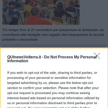
C'è tempo fino al 21 novembre per presentare le domande: un
contributo alle famiglie con ragazzi che frequentano le scuole
primarie e secondarie
QUInewsVolterra.it -
Do Not Process My Personal
Information
POMARANCE —
Come previsto dalla normativa regionale, l’Unione
If you wish to opt-out of the sale, sharing to third parties, or
Montana Alta Val di Cecina per i Comuni di Pomarance, Monteverdi
processing of your personal or sensitive information for
M.mo e Montecatini Val di Cecina ha aperto il bando per
targeted advertising by us, please use the below opt-out
l’assegnazione di un incentivo economico individuale.
section to confirm your selection. Please note that after your
Il Pacchetto Scuola è rivolto agli studenti iscritti nell’anno scolastico
opt-out request is processed you may continue seeing
2014/2015, alle scuole primarie, secondarie di primo grado e
interest-based ads based on personal information utilized by
secondarie di secondo grado, statali e paritarie (private e degli enti
us or personal information disclosed to third parties prior to
locali) e residenti nei tre Comuni. E' un aiuto alle famiglie per
your opt-out. You may separately opt-out of the further