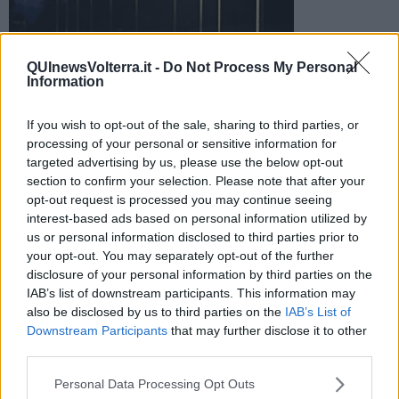
QUInewsVolterra.it -
Do Not Process My Personal
Affidati i lavori di sostituzione delle lampade dei lampioni
Information
presenti sul territorio, anche al fine di non perdere i contributi
relativi
If you wish to opt-out of the sale, sharing to third parties, or
processing of your personal or sensitive information for
targeted advertising by us, please use the below opt-out
section to confirm your selection. Please note that after your
opt-out request is processed you may continue seeing
interest-based ads based on personal information utilized by
MONTECATINI VAL DI CECINA —
L'amministrazione comunale ha
us or personal information disclosed to third parties prior to
affidato alla ditta Pantani e Conti Srl di Capannoli i lavori di
your opt-out. You may separately opt-out of the further
sostituzione delle vecchie lampade dell'illuminazione pubblica con
disclosure of your personal information by third parties on the
lampade a Led
, per un impegno di spesa complessivo di
42mila
IAB’s list of downstream participants. This information may
euro
circa.
also be disclosed by us to third parties on the
IAB’s List of
Il progetto beneficia dei contributi ministeriali per l'efficientamento
Downstream Participants
that may further disclose it to other
energetico.
third parties.
Personal Data Processing Opt Outs