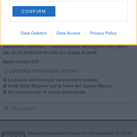
CONFIRM
Data Deletion
Data Access
Privacy Policy
Se vuoi leggere le notizie principali della Toscana iscriviti alla
Newsletter QUInews - ToscanaMedia.
Arriva gratis tutti i giorni
alle 20:00 direttamente nella tua casella di posta.
Basta cliccare
QUI
Ti potrebbe interessare anche:
La piazza dell'orologio sarà sempre accesa
Soldi dalla Regione per la frana del Campo Murato
Un percorso per la sanità partecipata
Editore Toscana Media Channel srl - Via Dei Martelli, 8 - 50129