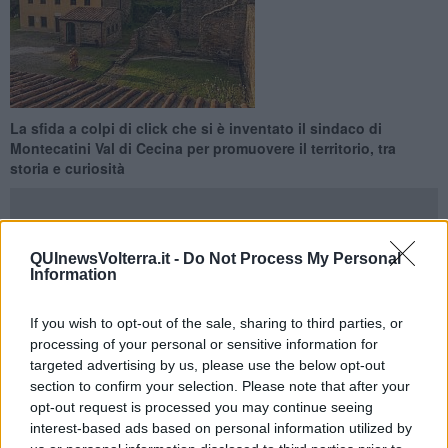
La sfida a colpi di click che si è inventato il sindaco di
Montecatini Val di Cecina per promuovere il territorio, tra
storia e curiosità
QUInewsVolterra.it -
Do Not Process My Personal
Information
MONTECATINI VALDICECINA —
"Quanta è alta la diga del
Muraglione?" È l
a seconda domanda del quiz social
promosso
If you wish to opt-out of the sale, sharing to third parties, or
dallo stesso
sindaco di Montecatini Val di Cecina Francesco
processing of your personal or sensitive information for
Auriemma
, direttamente dai suoi profili.
targeted advertising by us, please use the below opt-out
L'intento è quello di scoprire i segreti della Miniera,
section to confirm your selection. Please note that after your
approfondirne la storia del borgo, stimolare la curosità.
E
opt-out request is processed you may continue seeing
giocare è davvero facile. Basta un click. Il sindaco fa la domanda e
interest-based ads based on personal information utilized by
la prima persona che risponde esattamente o si avvicina al dato