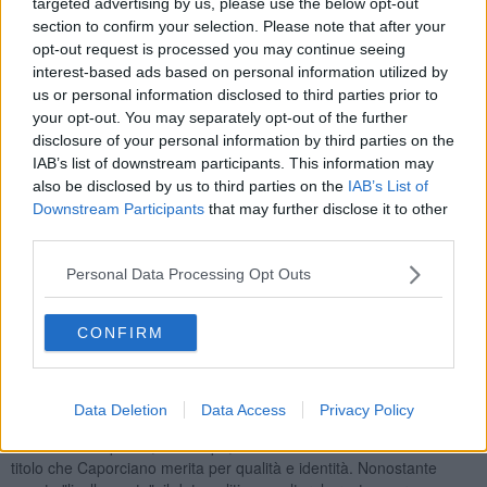
targeted advertising by us, please use the below opt-out
"Voglio rivolgere - ha detto
il sindaco Francesco Auriemma
- un
section to confirm your selection. Please note that after your
profondo ringraziamento al Senatore Manfredi Potenti che ha
opt-out request is processed you may continue seeing
creduto con determinazione incrollabile nelle potenzialità della
interest-based ads based on personal information utilized by
nostra candidatura, lavorando instancabilmente dietro le quinte e
us or personal information disclosed to third parties prior to
nelle sedi istituzionali per trasformare questo sogno in realtà. La
your opt-out. You may separately opt-out of the further
sua vicinanza a Montecatini è stata decisiva per questo storico
disclosure of your personal information by third parties on the
traguardo".
IAB’s list of downstream participants. This information may
also be disclosed by us to third parties on the
IAB’s List of
Downstream Participants
that may further disclose it to other
third parties.
Ma, tra la gioia per questo prestigioso riconoscimento spunta però,
nei commenti del sindaco anche
un pizzico di
Personal Data Processing Opt Outs
rammarico
. "Montecatini Val di Cecina - ha aggiunto - è stata
l'unica realtà a credere in questo sogno sin dall'inizio, preparando
CONFIRM
con cura e dedizione l'unico dossier tecnico per far partire l'iter. In
Commissione, alcune forze di opposizione hanno spinto per
estendere il titolo a tutti i siti minerari della regione
. Se da un
lato siamo felici che la Toscana mineraria venga valorizzata,
Data Deletion
Data Access
Privacy Policy
dall'altro la nostra storia è unica, e temiamo che un’estensione
indiscriminata possa, nel tempo, "ammorbidire" l'eccezionalità di un
titolo che Caporciano merita per qualità e identità. Nonostante