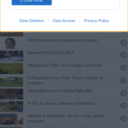
CONFIRM
Statale 68, il nuovo cantiere durerà 14 mesi
Vannacci chiude la campagna toscana della
Lega, “La sinistra è finita”
Data Deletion
Data Access
Privacy Policy
Comuni montani, botta e risposta sugli esclusi
Dal Parlamento in sostegno a Costanzi
Elezioni POLITICHE 2018
Valdicecina 2030, un convegno sul futuro
Collegamento con Pisa, "Nuovo slancio al
progetto"
Senigagliesi vince il primo Rally Day
Sr 68, la Lega a colloquio al Ministero
Salvare la geotermia, da Pd e Lega mosse
separate