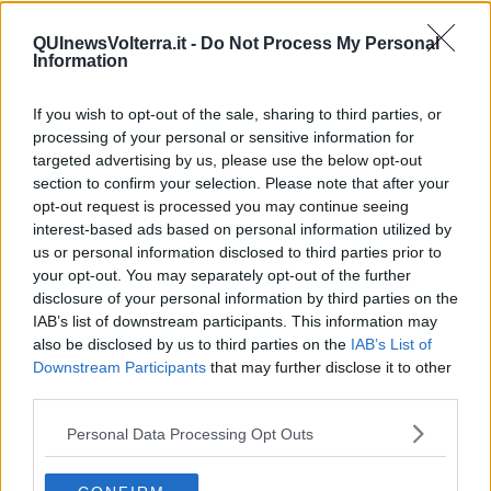
"Anas, la viabilità volterrana è prioritaria"
QUInewsVolterra.it -
Do Not Process My Personal
Information
"Una Commissione intercomunale per la linea
Cecina-Volterra"
Statale 68, spiraglio di luce per la riapertura
If you wish to opt-out of the sale, sharing to third parties, or
processing of your personal or sensitive information for
Il bypass per la statale 68 in dirittura d'arrivo
targeted advertising by us, please use the below opt-out
section to confirm your selection. Please note that after your
opt-out request is processed you may continue seeing
Miniera di Caporciano monumento nazionale,
ecco la proposta di legge
interest-based ads based on personal information utilized by
us or personal information disclosed to third parties prior to
Sr68, la Lega suona la carica e flirta con Moschi
your opt-out. You may separately opt-out of the further
disclosure of your personal information by third parties on the
La Lega insoddisfatta dalla replica di Ceccarelli
IAB’s list of downstream participants. This information may
also be disclosed by us to third parties on the
IAB’s List of
Statale 68 e ferrovia, voto favorevole al Senato
Downstream Participants
that may further disclose it to other
third parties.
Infrastrutture, il centrodestra lancia il cantiere
Personal Data Processing Opt Outs
Verso la rinascita della linea Saline-Volterra