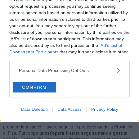
progetto, ormai terminato - ha spiegato Potenti - l'attesa adesso è
opt-out request is processed you may continue seeing
dovuta unicamente alla burocrazia per la Valutazione d'Impatto
interest-based ads based on personal information utilized by
Ambientale nazionale che potrebbe occorrere per quest'opera".
us or personal information disclosed to third parties prior to
your opt-out. You may separately opt-out of the further
disclosure of your personal information by third parties on the
IAB’s list of downstream participants. This information may
"Abbiamo avuto anche delle conferme che riguardano l'avvio del
also be disclosed by us to third parties on the
IAB’s List of
cantiere entro Dicembre per due stralci del progetto esecutivo,
Downstream Participants
that may further disclose it to other
ovvero i
due crolli minori
: quello di San Francesco e quello di
third parties.
Roncolla, dove si trova un restringimento pericoloso - ha aggiunto -
si tratta di un cantiere per
un investimento totale di 10 milioni di
Personal Data Processing Opt Outs
euro
, che riguarderà circa
due chilometri e mezzo
di tracciato
della statale, un tratto ormai obsoleto e non adatto alla sicurezza in
un collegamento così importante".
CONFIRM
"Siamo soddisfatti perché il progetto contiene
un
ammodernamento complessivo
del tratto: non solo sicuro e
solido, ma anche scorrevole e moderno, adatto al traffico - ha
Data Deletion
Data Access
Privacy Policy
puntualizzato Moschi - sono felice che Anas abbia deciso di
intervenire per sistemare il cedimento in località San Francesco,
prendendo a carico il lavoro seguito in precedenza dalla Provincia
di Pisa. Purtroppo q
uest'opera è stata seguita male e gestita
peggio
. Confido che Anas saprà finalmente mettere in sicurezza