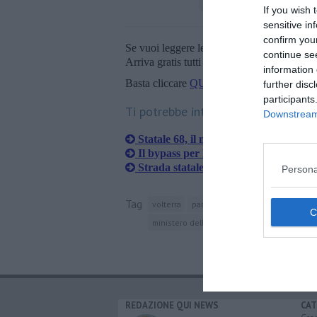
If you wish 
sensitive in
confirm you
Se vuoi leggere le notizie principali della T
continue se
Arriva gratis tutti i giorni alle 20:00 dirett
information 
Basta cliccare
QUI
further disc
participants
Ti potrebbe interessare anche:
Downstream 
Statale 68, il nuovo cantiere durerà 1
Il bypass per la statale 68 in dirittura
Strada statale 68, dieci milioni dal Mi
Persona
Tag
volterra
partito democratico
mazzolla
ministero delle infrastrutture e dei trasporti
REDAZIONE QUI NEWS
CAT