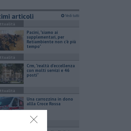
imi articoli
Vedi tutti
ttualità
Pacini, "siamo ai
supplementari, per
Retiambiente non c'è più
tempo"
ttualità
Crm, "realtà d'eccellenza
con molti servizi e 46
posti"
ttualità
Una carrozzina in dono
allla Croce Rossa
ttualità