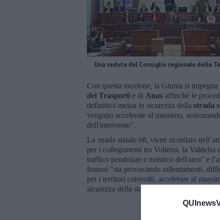
Una seduta del Consiglio regionale della T
Con questa mozione, la Giunta si impegna "
dei Trasporti
e di
Anas
affinché le proced
definitiva messa in sicurezza della
strada s
vengano accelerate al massimo, assicurando 
dell'intervento".
La strada statale 68, viene ricordato nell’at
per i collegamenti tra Volterra, la Valdelsa 
traffico pendolare e turistico dell'area" e l
franosi "sta provocando rallentamenti, diffic
per i territori coinvolti, accelerare al mass
sicurezza della statale 68, in particolare ne
QUInewsVo