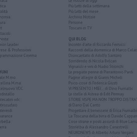
naca
Le notizie di oggi
tica
Più Letti della settimana
alità
Più Letti del mese
nomia
Archivio Notizie
ura
Persone
rt
Toscani in TV
tacoli
rviste
QUI BLOG
nion Leader
Incontri d'arte di Riccardo Ferrucci
rese & Professioni
Racconti della domenica di Marco Celat
grammazione Cinema
Disincantato di Adolfo Santoro
Sorridendo di Nicola Belcari
Vignaioli e vini di Nadio Stronchi
MUNI
Le pregiate penne di Pierantonio Pardi
ale M.mo
Pagine allegre di Gianni Micheli
tellina M.ma
Psico-cose di Federica Giusti
telnuovo VDC
VI PRESENTO I MIEI... di Dino Fiumalbi
distallo
Le stelle di Astrea di Edit Permay
ecatini vdc
STORIE VISPE MA NON TROPPO DISTR
tescudaio
di Dario Dal Canto
teverdi
Progettare il benessere di Erica Fiumalbi
arance
La Toscana della birra di Davide Cappan
rbella
Cose strane e posti assurdi di Blue Lam
erra
Storielba di Alessandro Canestrelli
NEURONEWS di Alberto Arturo Vergani