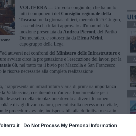
VOLTERRA —
Un voto congiunto, che ha unito
tutti i componenti del
Consiglio regionale della
Ult
Toscana
: nella giornata di ieri, mercoledì 25 Giugno,
A
l'assemblea ha infatti approvato all'unanimità la
mozione presentata da
Andrea Pieroni
, del Partito
Democratico, e sottoscritta da
Elena Meini
,
oscana
capogruppo della Lega.
ad attivarsi nei confronti del
Ministero delle Infrastrutture e
ure avviate circa la progettazione e l'esecuzione dei lavori per la
A
tatale 68
, nel tratto tra il bivio per Mazzolla e San Francesco,
le risorse necessarie alla completa realizzazione
to, "rappresenta un'infrastruttura viaria di primaria importanza
e la Valdicecina, costituendo un'arteria fondamentale per il
A
’attuale assetto della circolazione dovuto a diversi fenomeni
oltà e disagi di varia natura, per cui risulta necessario e vitale,
imo le procedure avviate, indispensabili alla definitiva messa in
l
tratto critico tra il bivio per Mazzolla e San Francesco
".
lterra.it -
Do Not Process My Personal Information
A