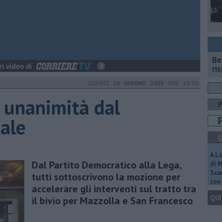
​B
ri
GIOVEDÌ
26 GIUGNO 2025
ORE 10:30
8 unanimità dal
nale
Q
A L
Dal Partito Democratico alla Lega,
di 
Scar
tutti sottoscrivono la mozione per
con 
accelerare gli interventi sul tratto tra
QUI
il bivio per Mazzolla e San Francesco