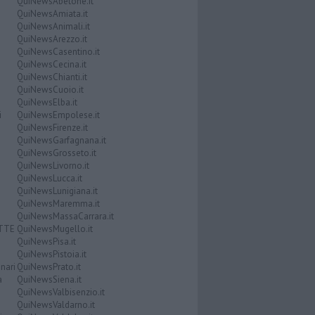
QuiNewsAbetone.it
QuiNewsAmiata.it
QuiNewsAnimali.it
QuiNewsArezzo.it
QuiNewsCasentino.it
QuiNewsCecina.it
QuiNewsChianti.it
QuiNewsCuoio.it
QuiNewsElba.it
i
QuiNewsEmpolese.it
QuiNewsFirenze.it
QuiNewsGarfagnana.it
QuiNewsGrosseto.it
QuiNewsLivorno.it
QuiNewsLucca.it
QuiNewsLunigiana.it
QuiNewsMaremma.it
QuiNewsMassaCarrara.it
ATTE
QuiNewsMugello.it
QuiNewsPisa.it
QuiNewsPistoia.it
nari
QuiNewsPrato.it
a
QuiNewsSiena.it
QuiNewsValbisenzio.it
QuiNewsValdarno.it