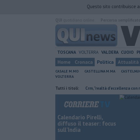
Questo sito contribuisce 
QUI
quotidiano online.
Percorso semplificat
TOSCANA
VOLTERRA
VALDERA
CUOIO
P
Home
Cronaca
Politica
Attualità
CASALE M.MO
CASTELLINA M.MA
CASTELNU
VOLTERRA
 Retiambiente non c'è più tempo"
Tutti i titoli:
Crm, "realtà d'eccellenza con molti ser
Calendario Pirelli,
diffuso il teaser: focus
sull'India