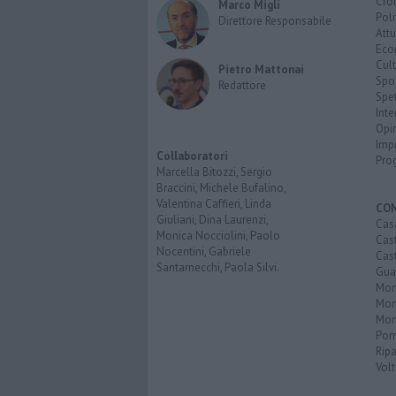
Cro
Marco Migli
Poli
Direttore Responsabile
Attu
Eco
Cult
Pietro Mattonai
Spo
Redattore
Spet
Inte
Opi
Imp
Collaboratori
Pro
Marcella Bitozzi, Sergio
Braccini, Michele Bufalino,
Valentina Caffieri, Linda
CO
Giuliani, Dina Laurenzi,
Cas
Monica Nocciolini, Paolo
Cas
Nocentini, Gabriele
Cas
Santarnecchi, Paola Silvi.
Guar
Mont
Mon
Mon
Pom
Ripa
Volt