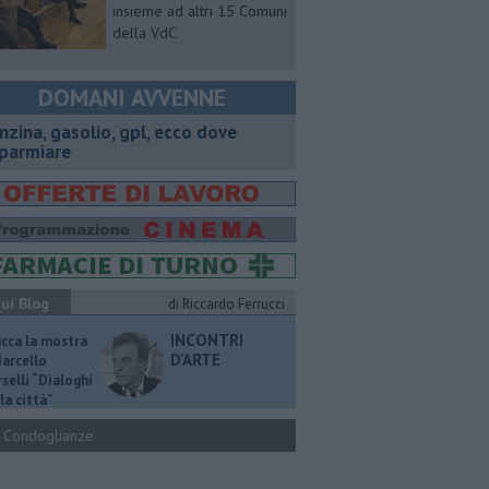
insieme ad altri 15 Comuni
della VdC
DOMANI AVVENNE
enzina, gasolio, gpl, ecco dove
sparmiare
ui Blog
di Riccardo Ferrucci
INCONTRI
ucca la mostra
D'ARTE
Marcello
selli “Dialoghi
la città"
Condoglianze