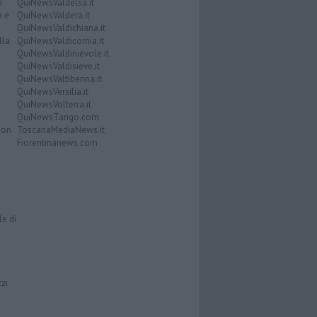
i
QuiNewsValdelsa.it
o e
QuiNewsValdera.it
QuiNewsValdichiana.it
lla
QuiNewsValdicornia.it
QuiNewsValdinievole.it
QuiNewsValdisieve.it
QuiNewsValtiberina.it
QuiNewsVersilia.it
QuiNewsVolterra.it
QuiNewsTango.com
Don
ToscanaMediaNews.it
Fiorentinanews.com
le di
zzi