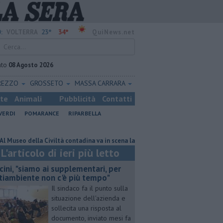
23°
34°
:
VOLTERRA
QuiNews.net
ato
08 Agosto 2026
REZZO
GROSSETO
MASSA CARRARA
ste
Animali
Pubblicità
Contatti
VERDI
POMARANCE
RIPARBELLA
 della Civiltà contadina va in scena la storia
Pacini, "siamo ai suppleme
L'articolo di ieri più letto
cini, "siamo ai supplementari, per
tiambiente non c'è più tempo"
Il sindaco fa il punto sulla
situazione dell'azienda e
sollecita una risposta al
documento, inviato mesi fa