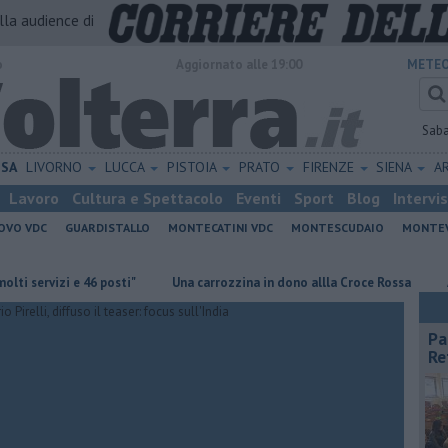
alla audience di
o
Aggiornato alle 19:00
METEO
Sab
ISA
LIVORNO
LUCCA
PISTOIA
PRATO
FIRENZE
SIENA
A
Lavoro
Cultura e Spettacolo
Eventi
Sport
Blog
Intervi
OVO VDC
GUARDISTALLO
MONTECATINI VDC
MONTESCUDAIO
MONTE
vizi e 46 posti"
Una carrozzina in dono allla Croce Rossa
Al Museo
Pa
Re