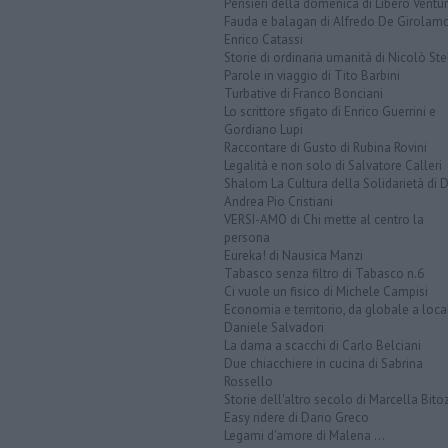
Pensieri della domenica di Libero Ventur
Fauda e balagan di Alfredo De Girolam
Enrico Catassi
Storie di ordinaria umanità di Nicolò Ste
Parole in viaggio di Tito Barbini
Turbative di Franco Bonciani
Lo scrittore sfigato di Enrico Guerrini e
Gordiano Lupi
Raccontare di Gusto di Rubina Rovini
Legalità e non solo di Salvatore Calleri
Shalom La Cultura della Solidarietà di 
Andrea Pio Cristiani
VERSI-AMO di Chi mette al centro la
persona
Eureka! di Nausica Manzi
Tabasco senza filtro di Tabasco n.6
Ci vuole un fisico di Michele Campisi
Economia e territorio, da globale a loca
Daniele Salvadori
La dama a scacchi di Carlo Belciani
Due chiacchiere in cucina di Sabrina
Rossello
Storie dell'altro secolo di Marcella Bito
Easy ridere di Dario Greco
Legami d'amore di Malena ...