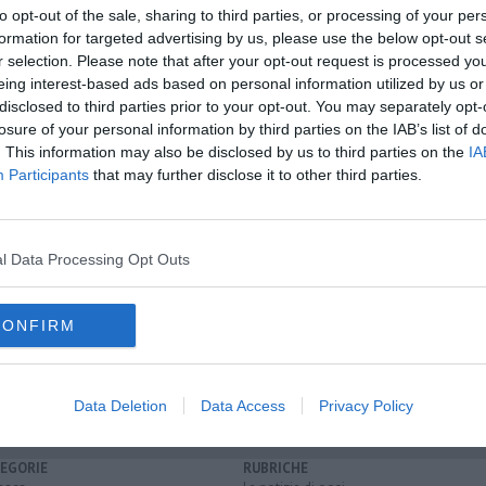
to opt-out of the sale, sharing to third parties, or processing of your per
formation for targeted advertising by us, please use the below opt-out s
r selection. Please note that after your opt-out request is processed y
oscana iscriviti alla
Newsletter QUInews - ToscanaMedia.
eing interest-based ads based on personal information utilized by us or
amente nella tua casella di posta.
disclosed to third parties prior to your opt-out. You may separately opt-
losure of your personal information by third parties on the IAB’s list of
. This information may also be disclosed by us to third parties on the
IA
Participants
that may further disclose it to other third parties.
4 mesi
 d'arrivo
nistero
l Data Processing Opt Outs
consiglio regionale della toscana
andrea pieroni
CONFIRM
anas
strada statale 68
Data Deletion
Data Access
Privacy Policy
EGORIE
RUBRICHE