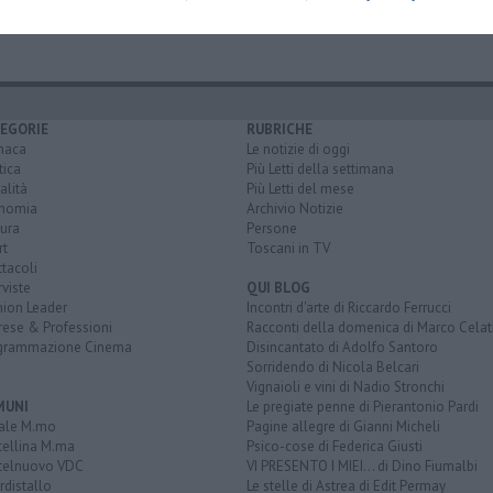
EGORIE
RUBRICHE
naca
Le notizie di oggi
tica
Più Letti della settimana
alità
Più Letti del mese
nomia
Archivio Notizie
ura
Persone
rt
Toscani in TV
tacoli
rviste
QUI BLOG
nion Leader
Incontri d'arte di Riccardo Ferrucci
rese & Professioni
Racconti della domenica di Marco Celat
grammazione Cinema
Disincantato di Adolfo Santoro
Sorridendo di Nicola Belcari
Vignaioli e vini di Nadio Stronchi
MUNI
Le pregiate penne di Pierantonio Pardi
ale M.mo
Pagine allegre di Gianni Micheli
tellina M.ma
Psico-cose di Federica Giusti
telnuovo VDC
VI PRESENTO I MIEI... di Dino Fiumalbi
distallo
Le stelle di Astrea di Edit Permay