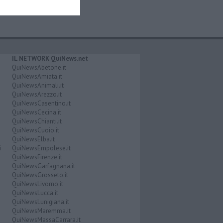
IL NETWORK QuiNews.net
QuiNewsAbetone.it
QuiNewsAmiata.it
QuiNewsAnimali.it
QuiNewsArezzo.it
QuiNewsCasentino.it
QuiNewsCecina.it
QuiNewsChianti.it
QuiNewsCuoio.it
QuiNewsElba.it
i
QuiNewsEmpolese.it
QuiNewsFirenze.it
QuiNewsGarfagnana.it
QuiNewsGrosseto.it
QuiNewsLivorno.it
QuiNewsLucca.it
QuiNewsLunigiana.it
QuiNewsMaremma.it
QuiNewsMassaCarrara.it