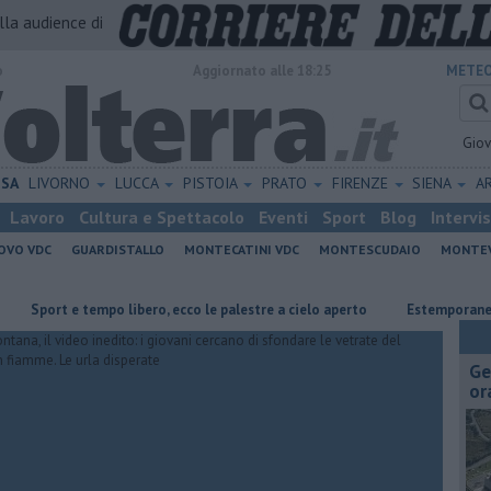
alla audience di
o
Aggiornato alle 18:25
METEO
Gio
ISA
LIVORNO
LUCCA
PISTOIA
PRATO
FIRENZE
SIENA
A
Lavoro
Cultura e Spettacolo
Eventi
Sport
Blog
Intervi
OVO VDC
GUARDISTALLO
MONTECATINI VDC
MONTESCUDAIO
MONTE
t e tempo libero, ecco le palestre a cielo aperto
Estemporanea di Pittu
Ge
or