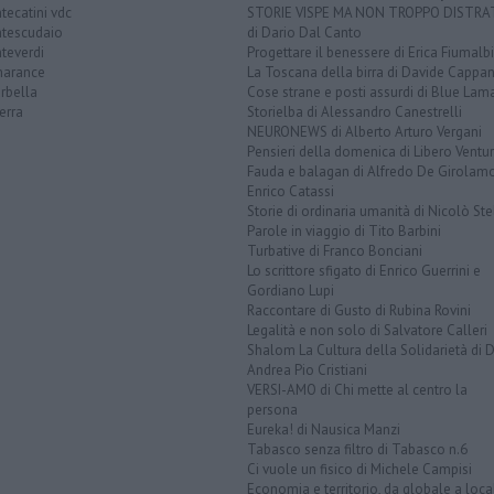
ecatini vdc
STORIE VISPE MA NON TROPPO DISTR
tescudaio
di Dario Dal Canto
teverdi
Progettare il benessere di Erica Fiumalbi
arance
La Toscana della birra di Davide Cappan
rbella
Cose strane e posti assurdi di Blue Lam
erra
Storielba di Alessandro Canestrelli
NEURONEWS di Alberto Arturo Vergani
Pensieri della domenica di Libero Ventur
Fauda e balagan di Alfredo De Girolam
Enrico Catassi
Storie di ordinaria umanità di Nicolò Ste
Parole in viaggio di Tito Barbini
Turbative di Franco Bonciani
Lo scrittore sfigato di Enrico Guerrini e
Gordiano Lupi
Raccontare di Gusto di Rubina Rovini
Legalità e non solo di Salvatore Calleri
Shalom La Cultura della Solidarietà di 
Andrea Pio Cristiani
VERSI-AMO di Chi mette al centro la
persona
Eureka! di Nausica Manzi
Tabasco senza filtro di Tabasco n.6
Ci vuole un fisico di Michele Campisi
Economia e territorio, da globale a loca