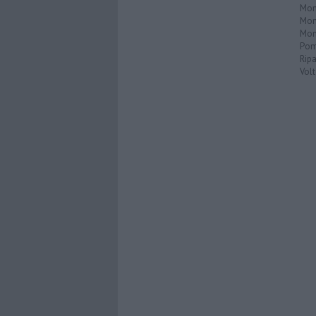
Mont
Mon
Mon
Pom
Ripa
Volt