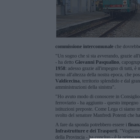
commissione intercomunale
che dovrebbe 
"Un sogno che si sta avverando, grazie all'
- ha detto
Giovanni Pasqualino
, capogrup
1958
: adesso grazie all'impegno di tutti, è
treno all'altezza della nostra epoca, che pos
Valdicecina
, territorio splendido e dal gr
amministrazioni della sinistra".
"Ho avuto modo di conoscere in Consiglio p
ferroviario - ha aggiunto - questo impegno 
istituzioni preposte. Come Lega ci siamo m
svolto del senatore Manfredi Potenti che ha
A fare da sponda potrebbero essere i
finan
Infrastrutture e dei Trasporti
. "Vogliamo
della Provincia - ha concluo - è la prima v