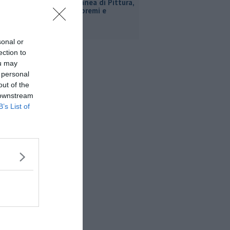
Estemporanea di Pittura,
decine di premi e
menzioni
sonal or
ection to
ou may
 personal
out of the
 downstream
B’s List of