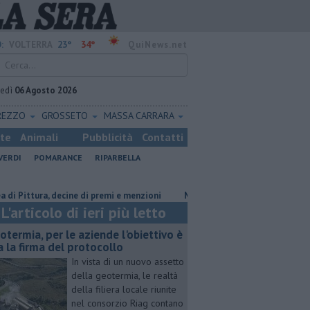
23°
34°
:
VOLTERRA
QuiNews.net
vedì
06 Agosto 2026
REZZO
GROSSETO
MASSA CARRARA
ste
Animali
Pubblicità
Contatti
VERDI
POMARANCE
RIPARBELLA
ra, decine di premi e menzioni
Misericordie Pisane, Novi confermato 
L'articolo di ieri più letto
otermia, per le aziende l'obiettivo è
a la firma del protocollo
In vista di un nuovo assetto
della geotermia, le realtà
della filiera locale riunite
nel consorzio Riag contano