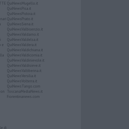
ATTE
QuiNewsMugello.it
QuiNewsPisa.it
QuiNewsPistoia.it
nari
QuiNewsPrato.it
a
QuiNewsSiena.it
QuiNewsValbisenzio.it
QuiNewsValdarno.it
i
QuiNewsValdelsa.it
o e
QuiNewsValdera.it
QuiNewsValdichiana.it
lla
QuiNewsValdicornia.it
QuiNewsValdinievole.it
QuiNewsValdisieve.it
QuiNewsValtiberina.it
QuiNewsVersilia.it
QuiNewsVolterra.it
QuiNewsTango.com
Don
ToscanaMediaNews.it
Fiorentinanews.com
le di