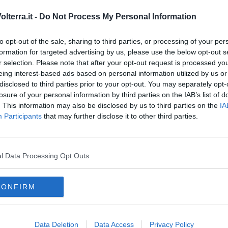
irezione di rafforzare il legame con Volterra e Cecina: il nostro
 e sta già seguendo la questione ferroviaria: dobbiamo essere
lterra.it -
Do Not Process My Personal Information
ramente, la storia dei rapporti tra territori distanti ma dal grande
to opt-out of the sale, sharing to third parties, or processing of your per
formation for targeted advertising by us, please use the below opt-out s
r selection. Please note that after your opt-out request is processed y
eing interest-based ads based on personal information utilized by us or
disclosed to third parties prior to your opt-out. You may separately opt-
losure of your personal information by third parties on the IAB’s list of
oscana iscriviti alla
Newsletter QUInews - ToscanaMedia.
. This information may also be disclosed by us to third parties on the
IA
amente nella tua casella di posta.
Participants
that may further disclose it to other third parties.
l Data Processing Opt Outs
o al progetto"
attivarla"
CONFIRM
one del treno
di potenti
ministero delle infrastrutture e dei trasporti
Data Deletion
Data Access
Privacy Policy