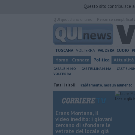
Questo sito contribuisce 
QUI
quotidiano online.
Percorso semplificat
TOSCANA
VOLTERRA
VALDERA
CUOIO
P
Home
Cronaca
Politica
Attualità
CASALE M.MO
CASTELLINA M.MA
CASTELNU
VOLTERRA
o presidente
Tariffe del teleriscaldamento, nessun aumento
Tutti i titoli:
Spor
Crans Montana, il
video inedito: i giovani
cercano di sfondare le
vetrate del locale già