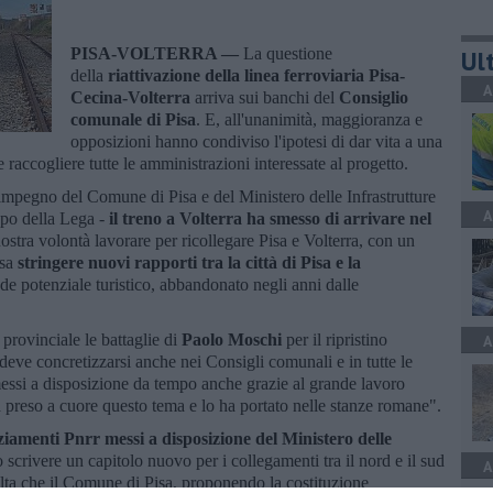
PISA-VOLTERRA —
La questione
Ult
della
riattivazione della linea ferroviaria Pisa-
A
Cecina-Volterra
arriva sui banchi del
Consiglio
comunale di Pisa
. E, all'unanimità, maggioranza e
opposizioni hanno condiviso l'ipotesi di dar vita a una
raccogliere tutte le amministrazioni interessate al progetto.
impegno del Comune di Pisa e del Ministero delle Infrastrutture
A
po della Lega -
i
l treno a Volterra ha smesso di arrivare nel
 nostra volontà lavorare per ricollegare Pisa e Volterra, con un
sa
stringere nuovi rapporti tra la città di Pisa e la
ande potenziale turistico, abbandonato negli anni dalle
rovinciale le battaglie di
Paolo Moschi
per il ripristino
A
deve concretizzarsi anche nei Consigli comunali e in tutte le
essi a disposizione da tempo anche grazie al grande lavoro
 preso a cuore questo tema e lo ha portato nelle stanze romane".
ziamenti Pnrr messi a disposizione del Ministero delle
 scrivere un capitolo nuovo per i collegamenti tra il nord e il sud
A
olta che il Comune di Pisa, proponendo la costituzione