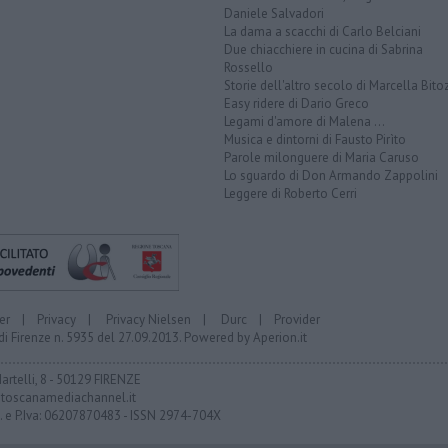
Daniele Salvadori
La dama a scacchi di Carlo Belciani
Due chiacchiere in cucina di Sabrina
Rossello
Storie dell'altro secolo di Marcella Bito
Easy ridere di Dario Greco
Legami d'amore di Malena ...
Musica e dintorni di Fausto Pirìto
Parole milonguere di Maria Caruso
Lo sguardo di Don Armando Zappolini
Leggere di Roberto Cerri
er
|
Privacy
|
Privacy Nielsen
|
Durc
|
Provider
di Firenze n. 5935 del 27.09.2013. Powered by
Aperion.it
Martelli, 8 - 50129 FIRENZE
toscanamediachannel.it
F. e P.Iva: 06207870483 - ISSN 2974-704X