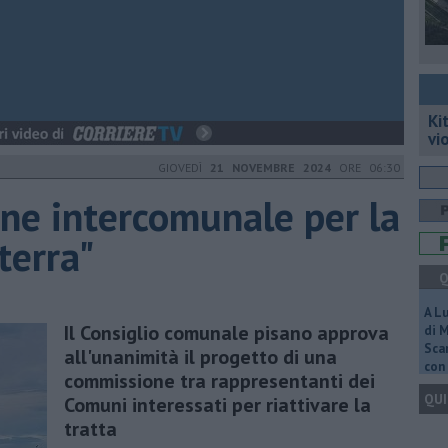
Ki
vi
GIOVEDÌ
21 NOVEMBRE 2024
ORE 06:30
ne intercomunale per la
terra"
Q
A L
Il Consiglio comunale pisano approva
di 
Scar
all'unanimità il progetto di una
con 
commissione tra rappresentanti dei
QUI
Comuni interessati per riattivare la
tratta