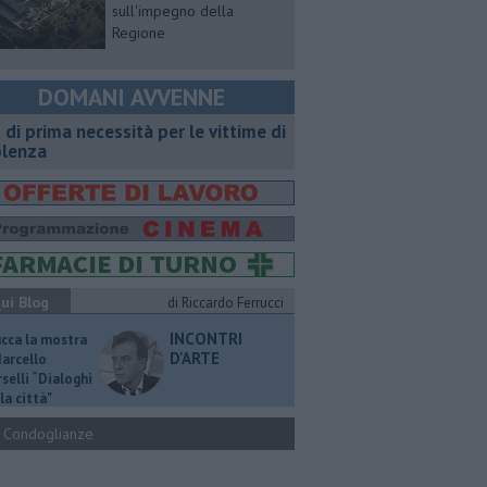
sull'impegno della
Regione
DOMANI AVVENNE
t di prima necessità per le vittime di
olenza
ui Blog
di Riccardo Ferrucci
INCONTRI
ucca la mostra
D'ARTE
Marcello
selli “Dialoghi
la città"
Condoglianze