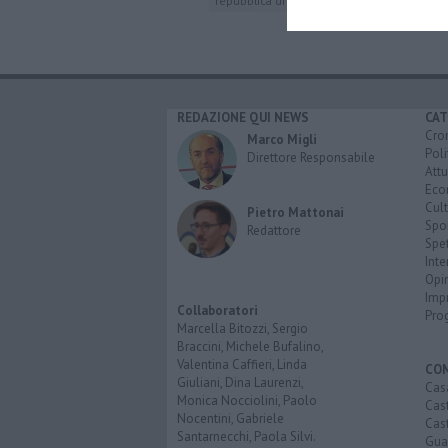
repubblica di pisa
cecina
edoardo rixi
REDAZIONE QUI NEWS
CAT
Cro
Marco Migli
Poli
Direttore Responsabile
Attu
Eco
Cult
Pietro Mattonai
Spo
Redattore
Spet
Inte
Opi
Imp
Collaboratori
Pro
Marcella Bitozzi, Sergio
Braccini, Michele Bufalino,
Valentina Caffieri, Linda
CO
Giuliani, Dina Laurenzi,
Cas
Monica Nocciolini, Paolo
Cas
Nocentini, Gabriele
Cas
Santarnecchi, Paola Silvi.
Guar