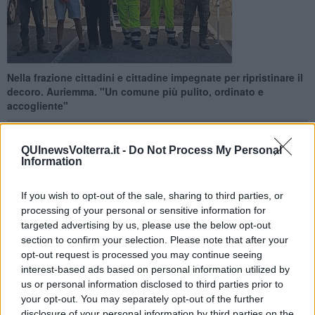
Nella frazione cittadini e cittadine impegnate per ripristinare il
decoro. Auriemma. "Un comune più pulito, ordinato e
accogliente"
QUInewsVolterra.it -
Do Not Process My Personal
Information
MONTECATINI VALDICECINA —
È arrivata anche alla
If you wish to opt-out of the sale, sharing to third parties, or
Sassa
l'iniziativa
"Sgombratutto"
, con diversi cittadini e cittadine
processing of your personal or sensitive information for
che hanno partecipato alla pulizia e al ripristino del decoro della
targeted advertising by us, please use the below opt-out
frazione di Montecatini Valdicecina.
section to confirm your selection. Please note that after your
opt-out request is processed you may continue seeing
"Questo progetto, che abbiamo fortemente voluto e avviato sin dal
interest-based ads based on personal information utilized by
nostro insediamento, si conferma un servizio fondamentale,
us or personal information disclosed to third parties prior to
concreto e vicinissimo alle necessità di tutta la comunità - ha
spiegato il sindaco
Francesco Auriemma
- vedere la risposta così
your opt-out. You may separately opt-out of the further
positiva della Sassa ci riempie di orgoglio e ci dimostra che la
disclosure of your personal information by third parties on the