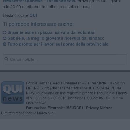
Newsletter QUInews - ToscanaMedia.
Arriva gratis tutti i giorni
alle 20:00 direttamente nella tua casella di posta.
Basta cliccare
QUI
Ti potrebbe interessare anche:
Si sente male in piazza, salvato dai volontari
Gabriele, la meglio gioventù ricevuta dal sindaco
Tutto pronto per i lavori sul ponte della provinciale
Editore Toscana Media Channel srl - Via Dei Martelli, 8 - 50129
FIRENZE - info@toscanamediachannel.it. TOSCANA MEDIA
NEWS quotidiano on line registrato presso il Tribunale di Firenze
al n. 5935 del 27.09.2013. Iscrizione ROC 22105 - C.F. e P.Iva
0620787048
Fatturazione Elettronica M5UXCR1 |
Privacy Nielsen
Direttore responsabile Marco Migli