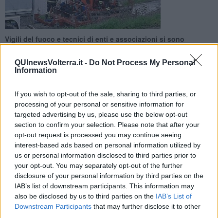
Vigili del fuoco e tecnici di enti e associazioni si sono
adoperati per due giorni per svuotare il lago e capire cosa
avesse provocato il cedimento
QUInewsVolterra.it -
Do Not Process My Personal
Information
If you wish to opt-out of the sale, sharing to third parties, or
processing of your personal or sensitive information for
targeted advertising by us, please use the below opt-out
MONTECATINI VDC —
Dopo due giorni di allarme per il cedimento
section to confirm your selection. Please note that after your
di un argine al lago di Scandri, che lunedì ha imposto per
opt-out request is processed you may continue seeing
precauzione l'interdizione al traffico sulla Sr68, il pericolo è
interest-based ads based on personal information utilized by
rientrato. Nessun rischio smottamento a valle, dunque, tanto che i
us or personal information disclosed to third parties prior to
tecnici hanno abbandonato l'area.
your opt-out. You may separately opt-out of the further
Terminata l’emergenza, il sindaco Sandro Cerri e l'amministrazione
disclosure of your personal information by third parties on the
comunale hanno tenuto a "ringraziare vivamente tutte le persone
IAB’s list of downstream participants. This information may
che sono intervenute ed hanno operato, ognuno per il proprio
also be disclosed by us to third parties on the
IAB’s List of
ruolo, al fine di risolvere la criticità: i tecnici ed il personale
Downstream Participants
that may further disclose it to other
operativo dell’Unione Montana di Pomarance, i vigili del fuoco di
third parties.