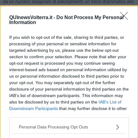
da un numero esagerato di adempimenti, un freno drammatico alla
sopravvivenza delle nostre imprese. Il messaggio che vogliamo
lanciare è quello di liberare energia, risorse, potenzialità che
QUInewsVolterra.it -
Do Not Process My Personal
altrimenti sono destinare a soccombere”.
Information
If you wish to opt-out of the sale, sharing to third parties, or
processing of your personal or sensitive information for
"Oggi gli anziani sono una grande risorsa, visto che producono 18
targeted advertising by us, please use the below opt-out
miliardi del Pil nazionale ogni anno. Purtroppo, le nostre previsioni
section to confirm your selection. Please note that after your
ci dicono che i consumi non cresceranno e che i famosi 80 euro in
opt-out request is processed you may continue seeing
busta paga non hanno dato i frutti che speravamo. L'unica cura
interest-based ads based on personal information utilized by
possibile - ha concluso Borghi - è quello di tagliare le tasse e
us or personal information disclosed to third parties prior to
aggredire seriamente gli 80, 100 miliardi di spesa pubblica”.
your opt-out. You may separately opt-out of the further
Tra i presenti, nell'ultima uscita da presidente della provincia di
disclosure of your personal information by third parties on the
Pisa, anche Andrea Pieroni.
IAB’s list of downstream participants. This information may
also be disclosed by us to third parties on the
IAB’s List of
A tutti i
vincitori sono state consegnate aquile e attestati
. Ecco
Downstream Participants
that may further disclose it to other
chi sono.
third parties.
Aquile di diamante - Bagnoli Ademaro (rappresentante di
commercio), Botrini Loris (antica pizzeria da Camillo),Filidei Sergio,
Personal Data Processing Opt Outs
Ducci Florio.