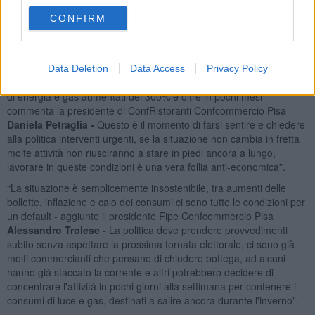
bolletta di energia elettrica o gas e quelli corrispondenti dello stesso
periodo dell'anno scorso, È fondamentale in questo momento
CONFIRM
sensibilizzare con ogni mezzo l'opinione pubblica e far capire alla
politica la necessità di agire immediatamente, per questo invitiamo
tutti ad aderire”.
Data Deletion
Data Access
Privacy Policy
“Una protesta che vuole testimoniare l'enorme incremento dei costi
di energia e gas aumentati del 300% e oltre in pochi mesi-
commenta la presidente di ConfRistoranti Confcommercio Pisa
Daniela Petraglia -
Questo è il momento di farsi sentire e chiedere
alla politica interventi urgenti, se la situazione non cambia in fretta
molte attività non riusciranno a stare in piedi ancora a lungo,
lavorare in queste condizioni è una vera follia anti-economica”.
“La situazione è semplicemente insostenibile, tra aumenti delle
bollette, inflazione e calo dei consumi ci sono tutte le condizioni per
un default - aggiunte il presidente Fipe Confcommercio Pisa
Alessandro Trolese -
La politica deve prendere provvedimenti
subito senza aspettare la prossima tornata elettorale, ci sono già
molti commercianti che pensano di chiudere bottega, ad alcuni
hanno già staccato la corrente e altri potrebbero decidere di
concentrare l'attività in pochi giorni alla settimana per contenere i
consumi di luce e gas, destinati a salire ancora durante l'inverno”.