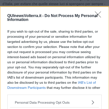
d'Italia, per evitare che quelle stesse luci si spengano per sempre -
commenta in una nota il direttore di Confcommercio Provincia di
Pisa
Federico Pieragnoli
- Al mondo della politica non è chiaro
QUInewsVolterra.it -
Do Not Process My Personal
che senza interventi immediati non solo le oltre 40mila imprese di
Information
Pisa e provincia, ma quelle dell'intero Paese rimarranno al buio. Le
luci si spegneranno proprio nel corso di una conferenza stampa
If you wish to opt-out of the sale, sharing to third parties, or
che sarà l'occasione per sottoporre alla politica e alle istituzioni
processing of your personal or sensitive information for
richieste urgenti e proposte concrete per far fronte alla crescita
targeted advertising by us, please use the below opt-out
insensata e inarrestabile delle bollette, un salasso peggiore della
section to confirm your selection. Please note that after your
pandemia che senza un'inversione di rotta porterà alla chiusura
definitiva di moltissime attività”.
opt-out request is processed you may continue seeing
interest-based ads based on personal information utilized by
Titolari e gestori di pubblici esercizi potranno anche esporre in
us or personal information disclosed to third parties prior to
vetrina le bollette del 2022 a confronto con quelle del 2021, o
your opt-out. You may separately opt-out of the further
appendere direttamente in vetrina le bollette di luce e gas
disclosure of your personal information by third parties on the
attraverso l'iniziativa Bollette in Vetrina promossa da
IAB’s list of downstream participants. This information may
Confcommercio e Fipe a livello regionale.
also be disclosed by us to third parties on the
IAB’s List of
“Questa iniziativa - aggiunge Pieragnoli- vuole dare voce alla loro
Downstream Participants
that may further disclose it to other
preoccupazione dimostrando in modo chiaro e semplice, attraverso
third parties.
l'incontrovertibile testimonianza dei numeri, la follia degli aumenti
con cui devono fare i conti dall'inizio dell'anno. Sarà possibile
Personal Data Processing Opt Outs
scrivere sul cartello che mettiamo a disposizione i valori dell'ultima