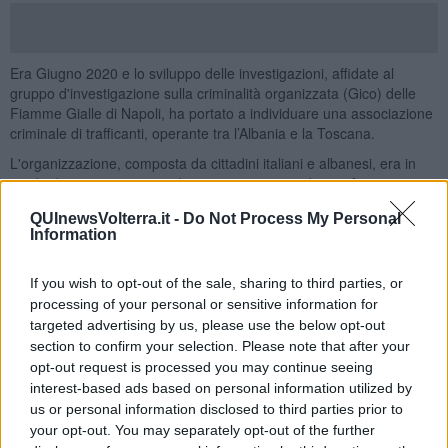
Era Giugno 2020 e lo sviluppo delle investigazioni, affidate al
gruppo d'investigazione sulla criminalità organizzata (Gico) delle
Fiamme Gialle di Napoli, ha portato a individuare una associazione
criminale di trafficanti, operante tra l’Albania e la Toscana.
L'organizzazione, composta da cittadini italiani e albanesi, era in
grado di approvvigionarsi di consistenti partite di
cocaina
e
hashish
provenienti rispettivamente dal
Sudamerica
e dal
QUInewsVolterra.it -
Do Not Process My Personal
Nordafrica
attraverso una fitta rete di contatti tenuti anche grazie a
Information
telefoni cellulari criptati. Della struttura, spiega una nota del
comando provinciale della guardia di finanza di Napoli, avrebbe
fatto parte anche un sottogruppo con mansioni logistiche e base in
If you wish to opt-out of the sale, sharing to third parties, or
Svizzera.
processing of your personal or sensitive information for
targeted advertising by us, please use the below opt-out
Le indagini, condotte in collaborazione con le autorità giudiziarie e
section to confirm your selection. Please note that after your
di polizia elvetiche, hanno individuato anche condotte estorsive a
opt-out request is processed you may continue seeing
danno dei vertici proprio del sottogruppo in relazione a commesse
interest-based ads based on personal information utilized by
non andate a buon fine, per le quali veniva chiesta anche con
us or personal information disclosed to third parties prior to
minacce personali e ai familiari la restituzione di somme anticipate.
your opt-out. You may separately opt-out of the further
Le misure odierne sono state eseguite, oltre che nel Pistoiese e nel