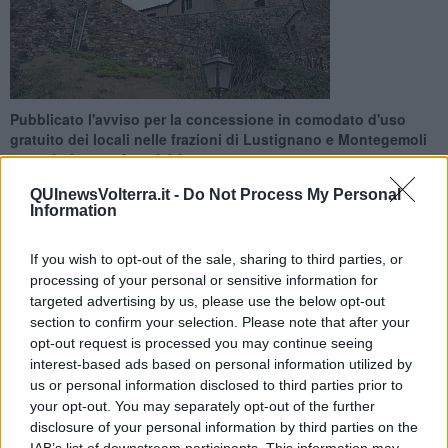
Pubblicato l'avviso per la concessione in comodato d'uso
gratuito dei locali nelle frazioni di Lustignano e Montegemoli
per valorizzarne le attività
QUInewsVolterra.it -
Do Not Process My Personal
Information
If you wish to opt-out of the sale, sharing to third parties, or
processing of your personal or sensitive information for
POMARANCE —
Valorizzare e incrementare le attività sociali e
targeted advertising by us, please use the below opt-out
formative, scommettere sull'inclusione e su un territorio
section to confirm your selection. Please note that after your
coinvolgente. Sono gli obiettivi che hanno spinto
il Comune di
opt-out request is processed you may continue seeing
Pomarance a pubblicare un avviso di manifestazione
interest-based ads based on personal information utilized by
d'interesse
per la concessione in comodato d'uso gratuito dei
locali chiamati “Agresto” nelle frazioni di Lustignano e
us or personal information disclosed to third parties prior to
Montegemoli
.
your opt-out. You may separately opt-out of the further
disclosure of your personal information by third parties on the
Gli operatori che intenderanno partecipare avranno l'obbligo di
IAB’s list of downstream participants. This information may