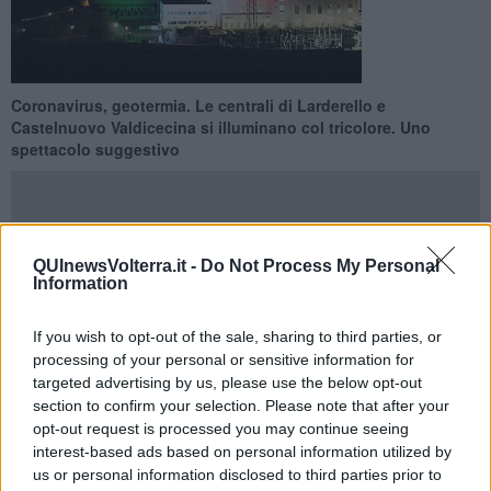
Coronavirus, geotermia. Le centrali di Larderello e
Castelnuovo Valdicecina si illuminano col tricolore. Uno
spettacolo suggestivo
QUInewsVolterra.it -
Do Not Process My Personal
Information
POMARANCE —
Un tricolore risplende nel buio come segno di
tenacia e di speranza: ieri sera, infatti,
le torri di raffreddamento
delle centrali geotermiche di Larderello e di Castelnuovo Val di
If you wish to opt-out of the sale, sharing to third parties, or
Cecina si sono illuminate con i colori della bandiera italiana
e
processing of your personal or sensitive information for
lo resteranno ogni notte per tutto il periodo dell'emergenza
targeted advertising by us, please use the below opt-out
sanitaria legata al Covid-19.
section to confirm your selection. Please note that after your
Come avvenuto per molti altri edifici nel mondo e sedi istituzionali
opt-out request is processed you may continue seeing
italiane, anche il
Gruppo Enel
, illuminando con il tricolore impianti
interest-based ads based on personal information utilized by
che producono un bene essenziale qual è l’energia elettrica (nei
us or personal information disclosed to third parties prior to