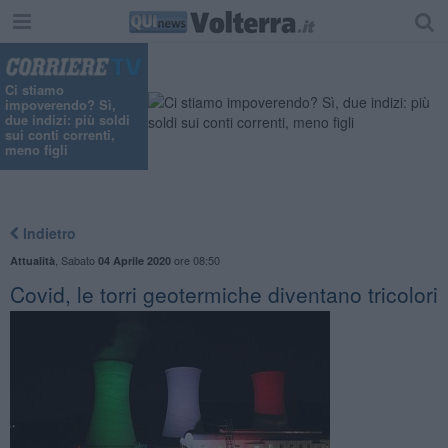
Ci stiamo
impoverendo? Sì,
due indizi: più soldi
sui conti correnti,
meno figli
Indietro
,
Sabato
ore 08:50
Attualità
04 Aprile 2020
Covid, le torri geotermiche diventano tricolori